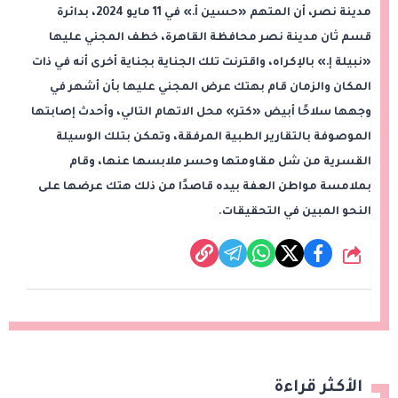
مدينة نصر، أن المتهم «حسين أ.» في 11 مايو 2024، بدائرة
قسم ثان مدينة نصر محافظة القاهرة، خطف المجني عليها
«نبيلة إ.» بالإكراه، واقترنت تلك الجناية بجناية أخرى أنه في ذات
المكان والزمان قام بهتك عرض المجني عليها بأن أشهر في
وجهها سلاحًا أبيض «كتر» محل الاتهام التالي، وأحدث إصابتها
الموصوفة بالتقارير الطبية المرفقة، وتمكن بتلك الوسيلة
القسرية من شل مقاومتها وحسر ملابسها عنها، وقام
بملامسة مواطن العفة بيده قاصدًا من ذلك هتك عرضها على
النحو المبين في التحقيقات.
شارك
الأكثر قراءة