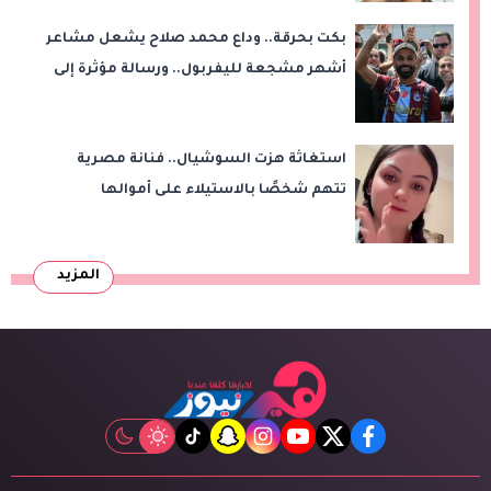
بكت بحرقة.. وداع محمد صلاح يشعل مشاعر
أشهر مشجعة لليفربول.. ورسالة مؤثرة إلى
ناديه الجديد
استغاثة هزت السوشيال.. فنانة مصرية
تتهم شخصًا بالاستيلاء على أموالها
وتكشف مفاجأة
المزيد
tiktok
snapchat
instagram
youtube
twitter
facebook