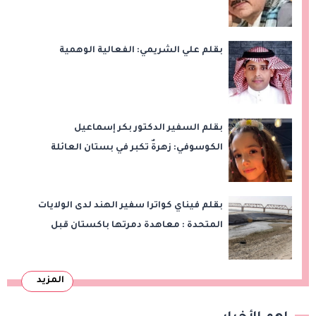
بقلم علي الشريمي: الفعالية الوهمية
بقلم السفير الدكتور بكر إسماعيل
الكوسوفي: زهرةٌ تكبر في بستان العائلة
بقلم فيناي كواترا سفير الهند لدى الولايات
المتحدة : معاهدة دمرتها باكستان قبل
وقت طويل من تعليق الهند العمل بها
المزيد