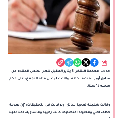
شارك
حددت محكمة النقض 6 يناير المقبل لنظر الطعن المقدم من
سائق أوبر المتهم بخطف والاعتداء على فتاة التجمع، على حكم
سجنه 15 سنة.
وكانت شقيقة ضحية سائق أوبر قالت في التحقيقات: "إن صدمة
خطف أختي ومحاولة اغتصابها كانت رهيبة ومأساوية، احنا لقينا