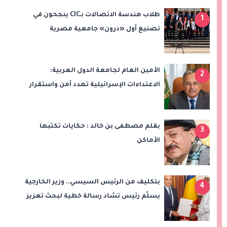
طلاب هندسة الاتصالات بـCIC ينجحون في
1
تصنيع أول «درون» جامعية مصرية
بالتعاون مع وزارة الدفاع وتوظيف تقنيات 6G
الأمين العام لجامعة الدول العربية:
2
الاعتداءات الإسرائيلية تهدد أمن واستقرار
المنطقة
بقلم مصطفى بن خالد : حكايات تكتبها
3
الأماكن
بتكليف من الرئيس السيسي.. وزير الخارجية
4
يسلّم رئيس تشاد رسالة خطية لبحث تعزيز
الشراكة الاستراتيجية بين البلدين