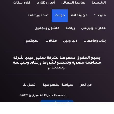
الرئيسية
صاحبة المعالى
أخبار وتقارير
كلام ستات
منوعات
فن وثقافة
حوادث
صحة ورشاقة
عقارات وبيزنس
رياضة
فاشون وتجميل
بنات وجامعات
دنيا ودين
مقالات
المجتمع
جميع الحقوق محفوظة لشركة سنيور ميديا شركة
مساهمة مصرية وتخضع لشروط وإتفاق وسياسة
الإستخدام
من نحن
سياسة الخصوصية
اتصل بنا
©2025 هير نيوز All Rights Reserved.
Powered by