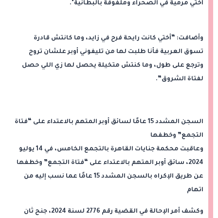
أختي مرمية في الصحراء وملفوفة بالبطانية".
وأضافت: “أختي كانت رايحة فرح في زايد، وما كانتش قادرة
تسوق العربية فأنا طلبت لها من تليفوني أوبر علشان تروح
وترجع على طول، وما كنتش متخيلة يحصل لها زي اللي حصل
لفتاة الشروق”.
السجن المشدد 15 عامًا لسائق أوبر المتهم بالاعتداء على “فتاة
التجمع” وخطفها
وعاقبت محكمة جنايات القاهرة بالتجمع الخامس، في 14 يوليو
2024، سائق أوبر المتهم بالاعتداء على “فتاة التجمع” وخطفها
عن طريق الإكراه بالسجن المشدد 15 عامًا عما نسب إليه من
اتهام
وكشف أمر الإحالة في القضية رقم 2776 لسنة 2024، جنح ثان