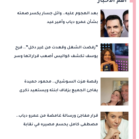
اهم الأخبار
بعد الهجوم عليه.. وائل جسار يكسر صمته
بشأن عمرو دياب وأمير عيد
“رفضت الشغل وقعدت من غير دخل”.. فرح
يوسف تكشف كواليس أصعب قراراتها وسر
اختفائها
رقصة هزت السوشيال.. محمود حميدة
يفاجئ الجميع بزفاف ابنته ويستعيد ذكرى
من «حرب الفراولة»
قرار مفاجئ ورسالة غامضة من عمرو دياب..
مصطفى كامل يحسم مصيره في نقابة
الموسيقيين