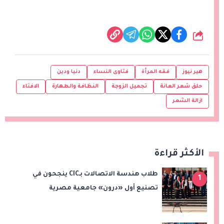
شارك
هير نيوز
فقه المرأة
فتاوى النساء
دنيا ودين
حلق شعر العانة
تجميل الزوجة
النظافة والطهارة
الافتاء
ازالة الشعر
الأكثر قراءة
طلاب هندسة الاتصالات بـCIC ينجحون في
1
تصنيع أول «درون» جامعية مصرية
بالتعاون مع وزارة الدفاع وتوظيف تقنيات 6G