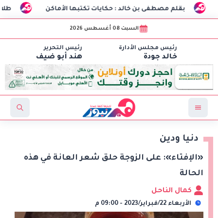
ى بن خالد : حكايات تكتبها الأماكن
طلاب هندسة الاتصالات بـCIC ينجحون في تصنيع أول «درون» جامعية مصرية بالتعاون مع وزارة الدفاع وتوظيف تقنيا
السبت 08 أغسطس 2026
رئيس مجلس الأدارة
رئيس التحرير
خالد جودة
هند أبو ضيف
دنيا ودين
«الإفتاء»: على الزوجة حلق شعر العانة في هذه
الحالة
كمال الناحل
الأربعاء 22/فبراير/2023 - 09:00 م