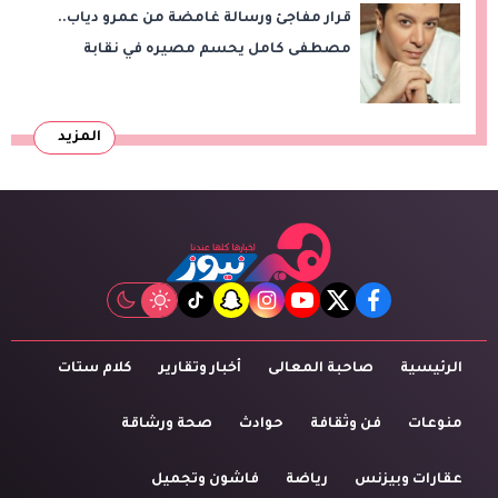
قرار مفاجئ ورسالة غامضة من عمرو دياب..
مصطفى كامل يحسم مصيره في نقابة
الموسيقيين
المزيد
tiktok
snapchat
instagram
youtube
twitter
facebook
الرئيسية
صاحبة المعالى
أخبار وتقارير
كلام ستات
منوعات
فن وثقافة
حوادث
صحة ورشاقة
عقارات وبيزنس
رياضة
فاشون وتجميل