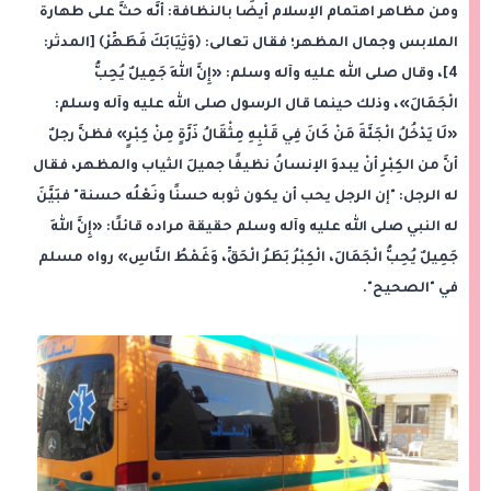
ومن مظاهر اهتمام الإسلام أيضًا بالنظافة: أنَّه حثَّ على طهارة
الملابس وجمال المظهر؛ فقال تعالى: ﴿وَثِيَابَكَ فَطَهِّرْ﴾ [المدثر:
4]، وقال صلى الله عليه وآله وسلم: «إِنَّ اللهَ جَمِيلٌ يُحِبُّ
الْجَمَالَ»، وذلك حينما قال الرسول صلى الله عليه وآله وسلم:
«لَا يَدْخُلُ الْجَنَّةَ مَنْ كَانَ فِي قَلْبِهِ مِثْقَالُ ذَرَّةٍ مِنْ كِبْرٍ» فظنَّ رجلٌ
أنَّ من الكِبْرِ أنْ يبدوَ الإنسانُ نظيفًا جميلَ الثياب والمظهر، فقال
له الرجل: "إن الرجل يحب أن يكون ثوبه حسنًا ونَعْلُه حسنة" فبَيَّنَ
له النبي صلى الله عليه وآله وسلم حقيقة مراده قائلًا: «إِنَّ اللهَ
جَمِيلٌ يُحِبُّ الْجَمَالَ، الْكِبْرُ بَطَرُ الْحَقِّ، وَغَمْطُ النَّاسِ» رواه مسلم
في "الصحيح".