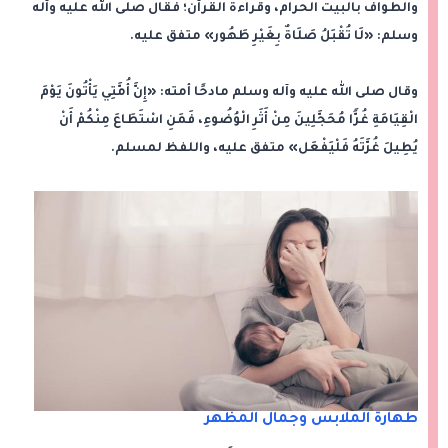
والطواف بالبيت الحرام، وقراءة القرآن؛ فقال صلى الله عليه وآله
وسلم: «لَا تُقْبَلُ صَلَاةٌ بِغَيْرِ طَهُور» متفق عليه.
وقال صلى الله عليه وآله وسلم مادحًا أمته: «إِنَّ أُمَّتِي يَأْتُونَ يَوْمَ
الْقِيَامَةِ غُرًّا مُحَجَّلِينَ مِنْ أَثَرِ الْوُضُوءِ، فَمَنِ اسْتَطَاعَ مِنْكُمْ أَنْ
يُطِيلَ غُرَّتَهُ فَلْيَفْعَل» متفق عليه، واللفظ لمسلم.
طهارة الملابس وجمال المظهر