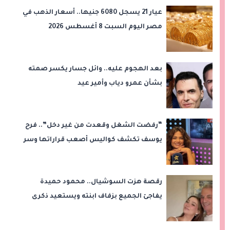
عيار 21 يسجل 6080 جنيها.. أسعار الذهب في
مصر اليوم السبت 8 أغسطس 2026
بعد الهجوم عليه.. وائل جسار يكسر صمته
بشأن عمرو دياب وأمير عيد
“رفضت الشغل وقعدت من غير دخل”.. فرح
يوسف تكشف كواليس أصعب قراراتها وسر
اختفائها
رقصة هزت السوشيال.. محمود حميدة
يفاجئ الجميع بزفاف ابنته ويستعيد ذكرى
من «حرب الفراولة»