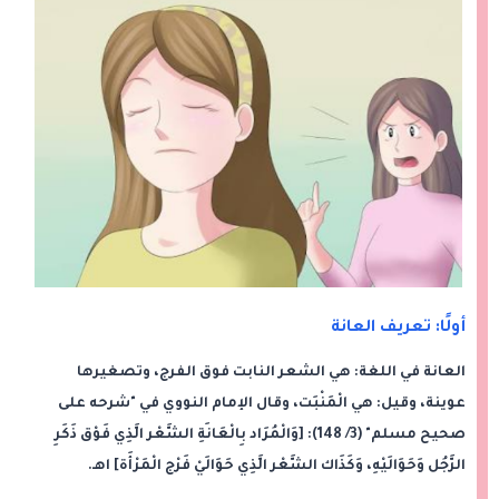
أولًا: تعريف العانة
العانة في اللغة: هي الشعر النابت فوق الفرج، وتصغيرها
عوينة، وقيل: هي الْمَنْبَت، وقال الإمام النووي في "شرحه على
صحيح مسلم" (3/ 148): [وَالْمُرَاد بِالْعَانَةِ الشَّعْر الَّذِي فَوْق ذَكَرِ
الرَّجُل وَحَوَالَيْهِ، وَكَذَاك الشَّعْر الَّذِي حَوَالَيْ فَرْج الْمَرْأَة] اهـ.