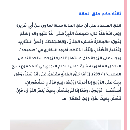
ثانيًا: حكم حلق العانة
اتفق الفقهاء على أن حلق العانة سنة؛ لما ورد عَنْ أَبِي هُرَيْرَةَ
رَضِيَ اللهُ عَنْهُ قال: سَمِعْتُ النَّبِيَّ صَلَّى اللهُ عَلَيْهِ وآله وَسَلَّمَ
يَقُولُ: «الفِطْرَةُ خَمْسٌ: الخِتَانُ، وَالِاسْتِحْدَادُ، وَقَصُّ الشَّارِبِ،
وَتَقْلِيمُ الأَظْفَارِ، وَنَتْفُ الآبَاطِ» أخرجه البخاري في "صحيحه".
ويجب على الزوجة حلق عانتها إذا أمرها زوجها بذلك؛ لأنه من
التجمل المأمور به شرعًا؛ قال الإمام النووي في "المجموع شرح
المهذب" (1/ 289): [وَأَمَّا حَلْقُ الْعَانَةِ فَمُتَّفَقٌ عَلَى أَنَّهُ سُنَّةٌ، وَهَلْ
يَجِبُ عَلَى الزَّوْجَةِ إذَا أَمَرَهَا زَوْجُهَا، فِيهِ قَوْلَانِ مَشْهُورَانِ:
أَصَحُّهُمَا: الْوُجُوبُ، وَهَذَا إذَا لَمْ يَفْحُشْ بِحَيْثُ يُنَفِّرُ التَّوَّاقَ، فَإِنْ
فَحُشَ بِحَيْثُ نَفَّرَهُ وَجَبَ قَطْعًا] اهـ.