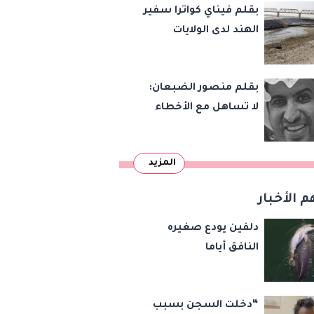
بقلم فيناي كواترا سفير
الهند لدى الولايات
المتحدة : معاهدة
دمرتها باكستان قبل
بقلم منصور الضبعان:
وقت طويل من تعليق
لا تساهل مع الأخطاء
الهند العمل بها
الإملائية
المزيد
م الأخبار
دلفين يودع صغيره
النافق أياما
“دخلت السجن بسبب