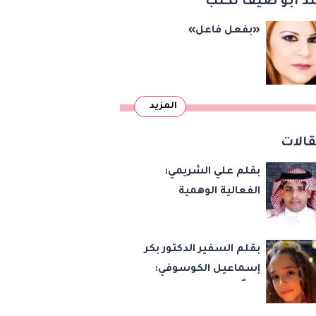
د أبو ضيف تكتب
«بفعل فاعل»
المزيد
الات
بقلم علي الشريمي:
الفعالية الوهمية
بقلم السفير الدكتور بكر
إسماعيل الكوسوفي:
زهرةٌ تكبر في بستان
العائلة