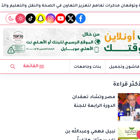
 تفاهم لتعزيز التعاون في الصحة والنقل والتعليم والثقافة
AIG توقع اتفاقية مع C
tiktok
snapchat
instagram
youtube
twitter
facebook
القائمة
فاشون وتجميل
بنات وجامعات
أكثر قراءة
مصر وتشاد تعقدان
الدورة الرابعة للجنة
المشتركة وتوقعان
مذكرات تفاهم لتعزيز
نبيل فهمي وعبدالله بن
التعاون في الصحة