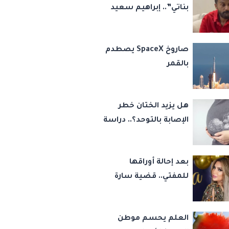
بناتي”.. إبراهيم سعيد
يكشف كواليس 45
قضية ورسالة مؤثرة
صاروخ SpaceX يصطدم
لابنتيه
بالقمر
هل يزيد الختان خطر
الإصابة بالتوحد؟.. دراسة
تجيب
بعد إحالة أوراقها
للمفتي.. قضية سارة
خليفة تشعل مواقع
التواصل
العلم يحسم موطن