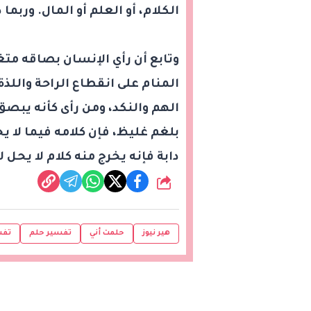
الكلام، أو العلم أو المال. وربم
وتابع أن رأي الإنسان بصاقه متغ
المنام على انقطاع الراحة واللذة 
الهم والنكد، ومن رأى كأنه يبصق
بلغم غليظ، فإن كلامه فيما لا ي
دابة فإنه يخرج منه كلام لا يحل ل
شارك
هير نيوز
حلمت أني
تفسير حلم
تفس