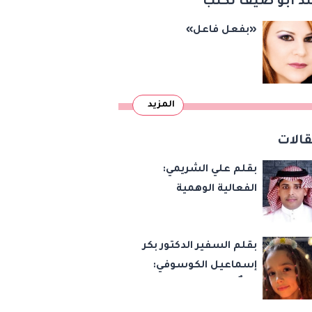
د أبو ضيف تكتب
«بفعل فاعل»
المزيد
الات
بقلم علي الشريمي:
الفعالية الوهمية
بقلم السفير الدكتور بكر
إسماعيل الكوسوفي:
زهرةٌ تكبر في بستان
العائلة