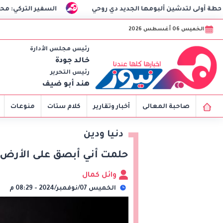
شين ألبومها الجديد دي روحي
السفير التركي: محمد صلاح يحظى
الخميس 06 أغسطس 2026
رئيس مجلس الأدارة
خالد جودة
رئيس التحرير
هند أبو ضيف
صاحبة المعالى
أخبار وتقارير
كلام ستات
منوعات
دنيا ودين
حلمت أني أبصق على الأرض..
وائل كمال
الخميس 07/نوفمبر/2024 - 08:29 م