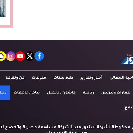
t
agram
youtube
twitter
facebook
بة المعالى
أخبار وتقارير
كلام ستات
منوعات
فن وثقافة
عقارات وبيزنس
رياضة
فاشون وتجميل
بنات وجامعات
دنيا
تمع
 محفوظة لشركة سنيور ميديا شركة مساهمة مصرية وتخضع لش