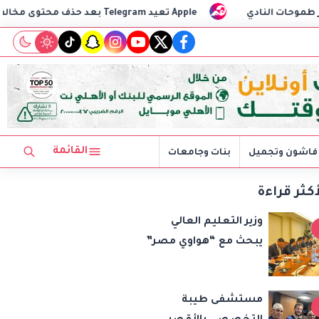
دي
Apple تعيد Telegram بعد حذف محتوى مخالف
م
tiktok
snapchat
instagram
youtube
twitter
facebook
القائمة
فاشون وتجميل
بنات وجامعات
أكثر قراءة
وزير التعليم العالي
يبحث مع “هواوي مصر”
توظيف الذكاء
الاصطناعي في تطوير
مستشفى طيبة
أداء الجامعات وبناء