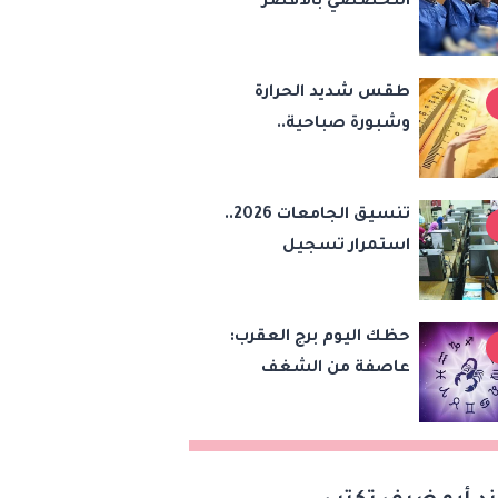
التخصصي بالأقصر
الكوادر الرقمية
يقوم بإجراء زراعة
الصمام الأورطي
طقس شديد الحرارة
بالقسطرة (TAVI)
وشبورة صباحية..
الأرصاد تحذر من
اضطراب الملاحة البحرية
تنسيق الجامعات 2026..
اليوم الخميس
استمرار تسجيل
الرغبات إلكترونيا لطلاب
المرحلة الأولى
حظك اليوم برج العقرب:
عاصفة من الشغف
وقرارات مصيرية تلوح
في الأفق