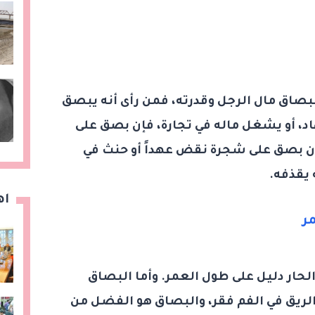
لبصاق مال الرجل وقدرته، فمن رأى أنه يبصق
اد، أو يشغل ماله في تجارة، فإن بصق على
إن بصق على شجرة نقض عهداً أو حنث في
 يقذفه.
اه
ر
حار دليل على طول العمر. وأما البصاق
الريق في الفم فقر، والبصاق هو الفضل من