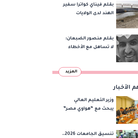
بقلم فيناي كواترا سفير
الهند لدى الولايات
المتحدة : معاهدة
دمرتها باكستان قبل
بقلم منصور الضبعان:
وقت طويل من تعليق
لا تساهل مع الأخطاء
الهند العمل بها
الإملائية
المزيد
م الأخبار
وزير التعليم العالي
يبحث مع “هواوي مصر”
توظيف الذكاء
الاصطناعي في تطوير
تنسيق الجامعات 2026..
أداء الجامعات وبناء