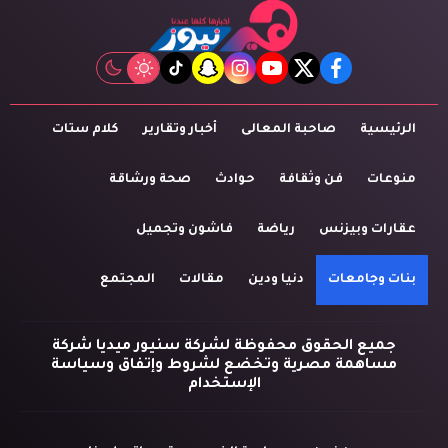
tiktok
snapchat
instagram
youtube
twitter
facebook
الرئيسية
صاحبة المعالى
أخبار وتقارير
كلام ستات
منوعات
فن وثقافة
حوادث
صحة ورشاقة
عقارات وبيزنس
رياضة
فاشون وتجميل
بنات وجامعات
دنيا ودين
مقالات
المجتمع
جميع الحقوق محفوظة لشركة سنيور ميديا شركة
مساهمة مصرية وتخضع لشروط وإتفاق وسياسة
الإستخدام