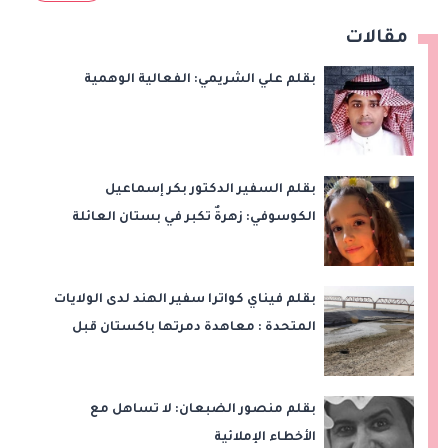
مقالات
بقلم علي الشريمي: الفعالية الوهمية
بقلم السفير الدكتور بكر إسماعيل
الكوسوفي: زهرةٌ تكبر في بستان العائلة
بقلم فيناي كواترا سفير الهند لدى الولايات
المتحدة : معاهدة دمرتها باكستان قبل
وقت طويل من تعليق الهند العمل بها
بقلم منصور الضبعان: لا تساهل مع
الأخطاء الإملائية