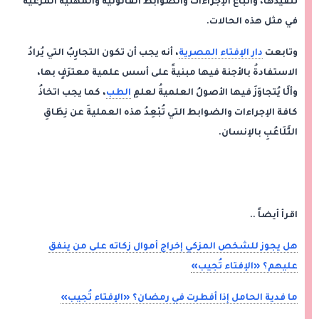
تنفيذها، واتباع الإجراءات والضوابط القانونية والمهنية المرعية
في مثل هذه الحالات.
وتابعت
دار الإفتاء المصرية
، أنه يجب أن تكون التجارِبُ التي يُرادُ
الاستفادةُ بالأجنة فيها مبنيةً على أسس علمية معترَفٍ بها،
وألَّا يُتجاوَزَ فيها الأصولُ العلميةُ لعلمِ
الطب
، كما يجب اتخاذُ
كافة الإجراءات والضوابط التي تُبْعِدُ هذه العمليةَ عن نِطَاقِ
التَّلَاعُبِ بالإنسان.
اقرأ أيضاً ..
هل يجوز للشخص المزكي إخراج أموال زكاته على من ينفق
عليهم؟ «الإفتاء تُجيب»
ما فدية الحامل إذا أفطرت في رمضان؟ «الإفتاء تُجيب»