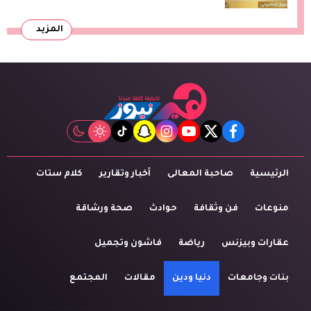
المزيد
tiktok
snapchat
instagram
youtube
twitter
facebook
الرئيسية
صاحبة المعالى
أخبار وتقارير
كلام ستات
منوعات
فن وثقافة
حوادث
صحة ورشاقة
عقارات وبيزنس
رياضة
فاشون وتجميل
بنات وجامعات
دنيا ودين
مقالات
المجتمع