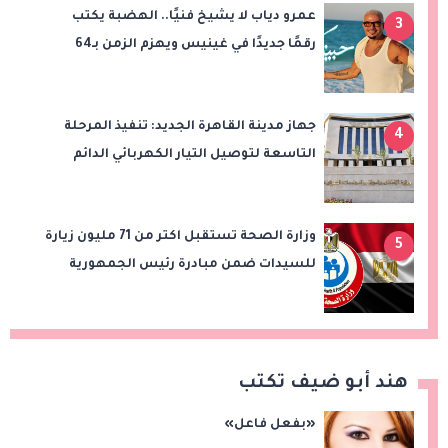
عمرو دياب لا يشيخ فنيًا.. الهضبة يكتب
3
رقمًا جديدًا في غينيس ويهزم الزمن بـ64
أسبوعًا في القمة!
جهاز مدينة القاهرة الجديد: تنفيذ المرحلة
4
التاسعة لتوصيل التيار الكهربائي الدائم
بامتداد النرجس بمشروع "بيت الوطن"
وزارة الصحة تستقبل اكتر من 71 مليون زيارة
5
للسيدات ضمن مبادرة رئيس الجمهورية
لدعم صحة المرأة
هند أبو ضيف تكتب
«بفعل فاعل»