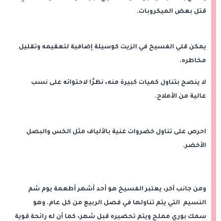
قتل بعض الميكروبات.
يمكن قلي الفسيخ في الزيت كوسيلة إضافية لتعقيمه وتقليل
مخاطره.
لا ينصح بتناول كميات كبيرة منه، نظرًا لاحتوائه على نسب
عالية من الأملاح.
احرص على تناول خضروات غنية بالألياف مثل الخس والبصل
الأخضر.
ومن جانب آخر، يعتبر الفسيخ هو أحد أشهر أطعمة يوم شم
النسيم التي يتم تناولها في فصل الربيع من كل عام. وهو
سمك بوري مملح ويتم تحضيره قبل شهر، كما أن له رائحة قوية