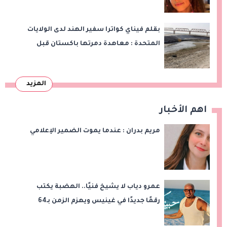
بقلم فيناي كواترا سفير الهند لدى الولايات
المتحدة : معاهدة دمرتها باكستان قبل
وقت طويل من تعليق الهند العمل بها
المزيد
اهم الأخبار
مريم بدران : عندما يموت الضمير الإعلامي
عمرو دياب لا يشيخ فنيًا.. الهضبة يكتب
رقمًا جديدًا في غينيس ويهزم الزمن بـ64
أسبوعًا في القمة!