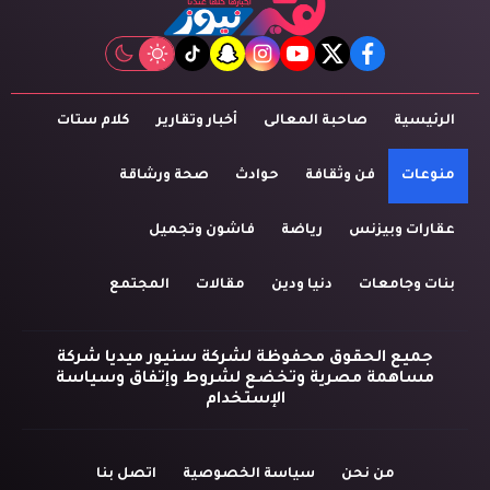
tiktok
snapchat
instagram
youtube
twitter
facebook
الرئيسية
صاحبة المعالى
أخبار وتقارير
كلام ستات
منوعات
فن وثقافة
حوادث
صحة ورشاقة
عقارات وبيزنس
رياضة
فاشون وتجميل
بنات وجامعات
دنيا ودين
مقالات
المجتمع
جميع الحقوق محفوظة لشركة سنيور ميديا شركة
مساهمة مصرية وتخضع لشروط وإتفاق وسياسة
الإستخدام
من نحن
سياسة الخصوصية
اتصل بنا