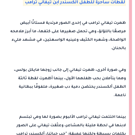
لقطات ساحرة للطفل ألكسندر ابن تيفاني ترامب
ظهرت تيفاني ترامب في إحدى الصور مرتدية فستانًا أبيض
مرصعًا باللؤلؤ، وهي تحمل صغيرها على كتفها، ما أبرز ملامحه
الواضحة، وشعره الكثيف وعينيه الواسعتين، في مشهد مليء
بالحنان.
وفي صورة أخرى، ظهرت تيفاني إلى جانب زوجها مايكل بولس،
وهما يتأملان بحب طفلهما الأول، بينما أظهرت لقطة ثالثة
الطفل ألكسندر يحتضن دمية دب صغيرة، ملفوفًا ببطانية
ناعمة.
بينما اختتمت تيفاني ترامب الألبوم بصورة لها وهي تبتسم
لابنها في لحظة مليئة بالمشاعر، وعلّقت تيفاني على الصور
بكلمات بسيطة ولكنها عميقة: "حب حياتنا، ألكسندر ترامب