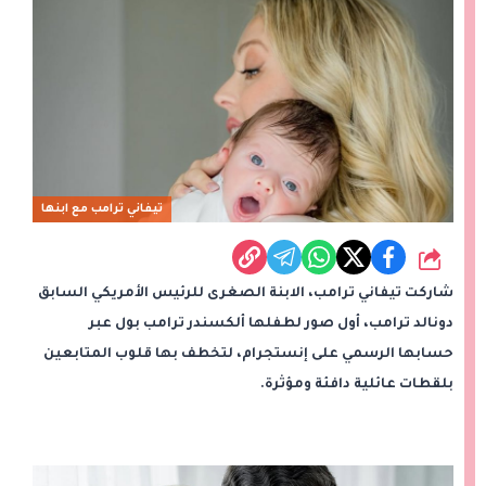
تيفاني ترامب مع ابنها
شارك
شاركت تيفاني ترامب، الابنة الصغرى للرئيس الأمريكي السابق
دونالد ترامب، أول صور لطفلها ألكسندر ترامب بول عبر
حسابها الرسمي على إنستجرام، لتخطف بها قلوب المتابعين
بلقطات عائلية دافئة ومؤثرة.