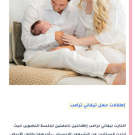
إطلالات حمل تيفاني ترامب
اختارت تيفاني ترامب إطلالتين ناعمتين لجلسة التصوير، حيث
ارتدت فستانين من الشيفون الانسيابي—أحدهما باللون الأبيض