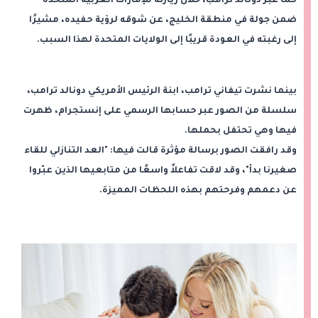
كما عبّر دونالد ترامب، خلال زيارته للإمارات العربية المتحدة
ضمن جولة في منطقة الخليج، عن شوقه لرؤية حفيده، مشيرًا
إلى رغبته في العودة قريبًا إلى الولايات المتحدة لهذا السبب.
بينما نشرت تيفاني ترامب، ابنة الرئيس الأمريكي دونالد ترامب،
سلسلة من الصور عبر حسابها الرسمي على إنستجرام، ظهرت
فيها وهي تحتفل بحملها.
وقد رافقت الصور برسالة مؤثرة قالت فيها: "العد التنازلي للقاء
صغيرنا بدأ"، وقد لاقت تفاعلاً واسعًا من متابعيها الذين عبّروا
عن دعمهم وفرحتهم بهذه اللحظات المميزة.