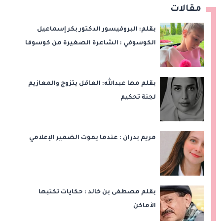
مقالات
بقلم: البروفيسور الدكتور بكر إسماعيل
الكوسوفي : الشاعرة الصغيرة من كوسوفا
بقلم مها عبدالله: العاقل يتزوج والمعازيم
لجنة تحكيم
مريم بدران : عندما يموت الضمير الإعلامي
بقلم مصطفى بن خالد : حكايات تكتبها
الأماكن