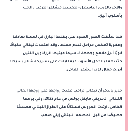
والآخر بالوردي الباستيل—لتجسيد مشاعر الترقب والحب
بأسلوب أنيق.
كما سلّطت الصور الضوء على بطنها البارز، في لمسة صادقة
وعفوية تعكس مراحل تقدم حملها، وقد اعتمدت تيفاني مكياجًا
قويًا أبرز ملامح وجهها، لا سيما عينيها الزرقاوين اللتين
حدّدتهما بالكحل الأسود، فيما أبقت على تسريحة شعر بسيطة
أبرزت جمال لونه الأشقر العاجي.
جدير بالذكر أن تيفاني ترامب عقدت زواجها على زوجها الحالي
اللبناني الأمريكي مايكل بولس في عام 2022، وفي يومها
الخاص، ارتدت العروس فستانًا على الطراز اللبناني مصممًا
خصيصًا من قبل المصمم اللبناني إيلي صعب.