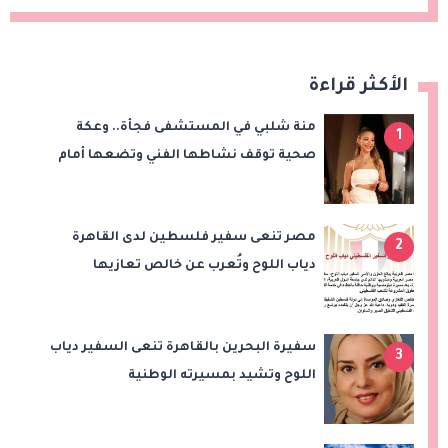
الأكثر قراءة
منة شلبي في المستشفى فجأة.. وعكة
1
صحية توقف نشاطها الفني وتضعها أمام
عملية جراحية
مصر تنعى سفير فلسطين لدى القاهرة
2
دياب اللوح وتُعرب عن خالص تعازيها
للشعب الفلسطيني
سفيرة البحرين بالقاهرة تنعى السفير دياب
3
اللوح وتشيد بمسيرته الوطنية
والدبلوماسية