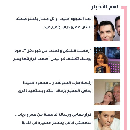
اهم الأخبار
بعد الهجوم عليه.. وائل جسار يكسر صمته
بشأن عمرو دياب وأمير عيد
“رفضت الشغل وقعدت من غير دخل”.. فرح
يوسف تكشف كواليس أصعب قراراتها وسر
اختفائها
رقصة هزت السوشيال.. محمود حميدة
يفاجئ الجميع بزفاف ابنته ويستعيد ذكرى
من «حرب الفراولة»
قرار مفاجئ ورسالة غامضة من عمرو دياب..
مصطفى كامل يحسم مصيره في نقابة