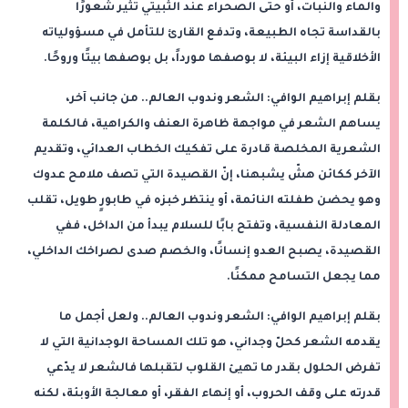
والماء والنبات، أو حتى الصحراء عند الثبيتي تثير شعورًا
بالقداسة تجاه الطبيعة، وتدفع القارئ للتأمل في مسؤولياته
الأخلاقية إزاء البيئة، لا بوصفها مورداً، بل بوصفها بيتًا وروحًا.
بقلم إبراهيم الوافي: الشعر وندوب العالم.. من جانب آخر،
يساهم الشعر في مواجهة ظاهرة العنف والكراهية، فالكلمة
الشعرية المخلصة قادرة على تفكيك الخطاب العدائي، وتقديم
الآخر ككائن هشّ يشبهنا، إنّ القصيدة التي تصف ملامح عدوك
وهو يحضن طفلته النائمة، أو ينتظر خبزه في طابورٍ طويل، تقلب
المعادلة النفسية، وتفتح بابًا للسلام يبدأ من الداخل، ففي
القصيدة، يصبح العدو إنسانًا، والخصم صدى لصراخك الداخلي،
مما يجعل التسامح ممكنًا.
بقلم إبراهيم الوافي: الشعر وندوب العالم.. ولعل أجمل ما
يقدمه الشعر كحلّ وجداني، هو تلك المساحة الوجدانية التي لا
تفرض الحلول بقدر ما تهيئ القلوب لتقبلها فالشعر لا يدّعي
قدرته على وقف الحروب، أو إنهاء الفقر، أو معالجة الأوبئة، لكنه