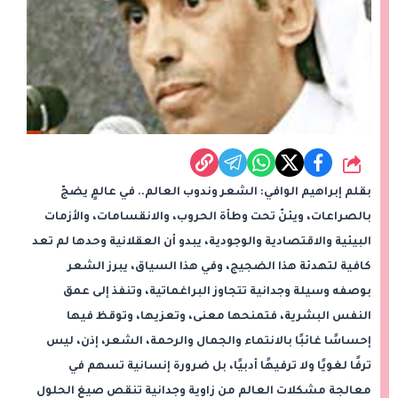
شارك
بقلم إبراهيم الوافي: الشعر وندوب العالم.. في عالمٍ يضجّ
بالصراعات، ويئنّ تحت وطأة الحروب، والانقسامات، والأزمات
البيئية والاقتصادية والوجودية، يبدو أن العقلانية وحدها لم تعد
كافية لتهدئة هذا الضجيج، وفي هذا السياق، يبرز الشعر
بوصفه وسيلة وجدانية تتجاوز البراغماتية، وتنفذ إلى عمق
النفس البشرية، فتمنحها معنى، وتعزيها، وتوقظ فيها
إحساسًا غائبًا بالانتماء والجمال والرحمة، الشعر، إذن، ليس
ترفًا لغويًا ولا ترفيهًا أدبيًا، بل ضرورة إنسانية تسهم في
معالجة مشكلات العالم من زاوية وجدانية تنقص صيغ الحلول