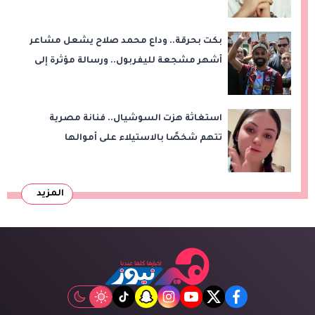
الموسيقيين
بكت بحرقة.. وداع محمد صلاح يشعل مشاعر
أشهر مشجعة لليفربول.. ورسالة مؤثرة إلى
ناديه الجديد
استغاثة هزت السوشيال.. فنانة مصرية
تتهم شخصًا بالاستيلاء على أموالها
وتكشف مفاجأة
المزيد
tiktok
snapchat
instagram
youtube
twitter
facebook