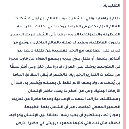
التقليدية.
بقلم إبراهيم الوافي: الشعر وندوب العالم.. إن أولى مشكلات
العالم اليوم تكمن في العزلة الروحية التي تخلقها الفردانية
المتطرفة والتكنولوجيا الباردة، وهنا يأتي الشعر ليربط الإنسان
بجذوره العاطفية، ويعيد له صلته بالعالم الداخلي، ويوسّع من
قدرته على التعاطف مع الآخر، فقصيدة عن طفلة تائهة بين
أنقاض يتمها، أو طفلٍ يلوّح بيديه ويصفع الهواء من قارب هجرة
في المتوسط يوشك على الغرق، قادرة على خلق وعيٍ أكثر عمقًا
من عشرات التقارير الإخبارية، فالشعر لا يُلقي الحقائق الجافة
بل يُجسّدها، ولا يصف الألم فقط بل يعيشه ويُشعر به، كما أن
الأزمات البيئية، وهي من أخطر ما يهدد حاضر الإنسان
ومستقبله، مازالت الحملات الإعلامية وحدها عاجزة عن تحريك
الضمير الجمعي تجاهها، غير أن الشعر، بلغة الطبيعة
ومجازاتها، يستطيع أن يعيد رسم العلاقة بين الإنسان وكوكبه،
قصائد مثل تلك التي كتبها محمود درويش في حضرة الأرض