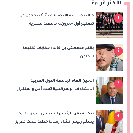
الأكثر قراءة
طلاب هندسة الاتصالات بـCIC ينجحون في
1
تصنيع أول «درون» جامعية مصرية
بالتعاون مع وزارة الدفاع وتوظيف تقنيات 6G
بقلم مصطفى بن خالد : حكايات تكتبها
2
الأماكن
الأمين العام لجامعة الدول العربية:
3
الاعتداءات الإسرائيلية تهدد أمن واستقرار
المنطقة
بتكليف من الرئيس السيسي.. وزير الخارجية
4
يسلّم رئيس تشاد رسالة خطية لبحث تعزيز
الشراكة الاستراتيجية بين البلدين