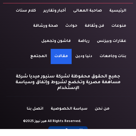
الرئيسية
صاحبة المعالى
أخبار وتقارير
كلام ستات
منوعات
فن وثقافة
حوادث
صحة ورشاقة
عقارات وبيزنس
رياضة
فاشون وتجميل
بنات وجامعات
دنيا ودين
مقالات
المجتمع
جميع الحقوق محفوظة لشركة سنيور ميديا شركة
مساهمة مصرية وتخضع لشروط وإتفاق وسياسة
الإستخدام
من نحن
سياسة الخصوصية
اتصل بنا
©2025 هير نيوز All Rights Reserved.
Powered by