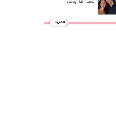
الحب.. هل يدخل
كريستيانو رونالدو
وجورجينا القفص الذهبي
المزيد
في ماديرا؟