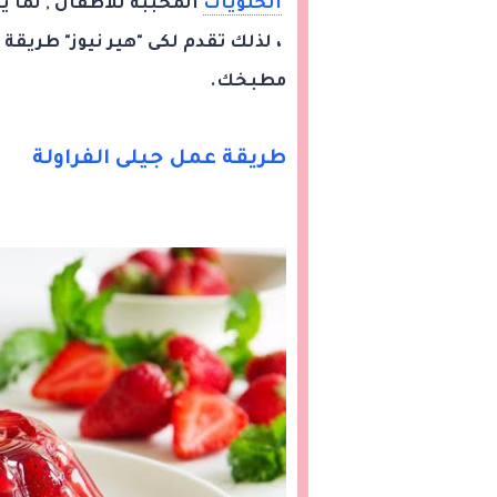
الحلويات
المحببة للأطفال , لما ي
، لذلك تقدم لكى "هير نيوز" طريق
مطبخك.
طريقة عمل جيلى الفراولة