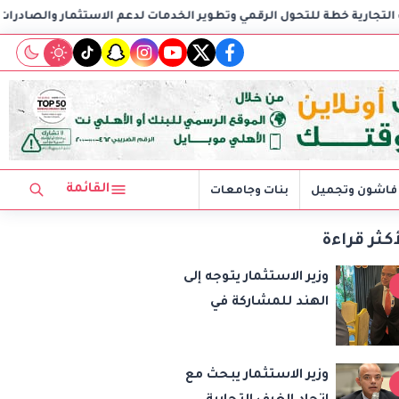
وتطوير الخدمات لدعم الاستثمار والصادرات
وزير الاستثمار يتوج
tiktok
snapchat
instagram
youtube
twitter
facebook
القائمة
فاشون وتجميل
بنات وجامعات
أكثر قراءة
وزير الاستثمار يتوجه إلى
الهند للمشاركة في
اجتماع وزراء تجارة
«بريكس» وتعزيز
وزير الاستثمار يبحث مع
التعاون التجاري