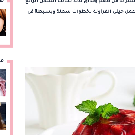
هن
تميز به من طعم ومذاق لذيذ بجانب الشكل الرائع
ة عمل جيلى الفراولة بخطوات سهلة وبسيطة فى
مق