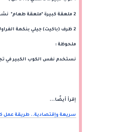
2 ملعقة كبيرة *ملعقة طعام* نشا ذرة (12 جرام )
2 ظرف (باكيت) جيلي بنكهة الفراولة
ملحوظة :
نستخدم نفس الكوب الكبير في تج
إقرأ أيضًا...
سريعة وإقتصادية.. طريقة عمل كي