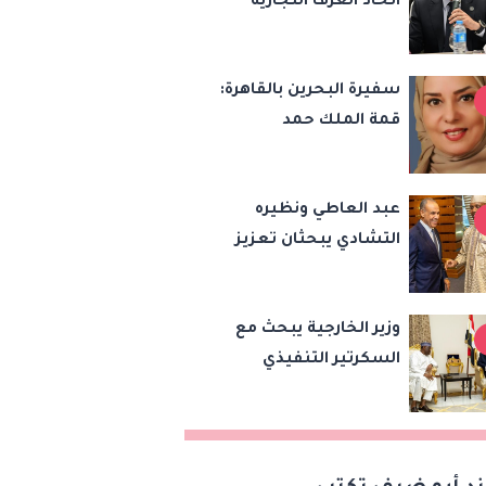
اتحاد الغرف التجارية
والاستثماري
خطة للتحول الرقمي
وتطوير الخدمات لدعم
سفيرة البحرين بالقاهرة:
الاستثمار والصادرات
قمة الملك حمد
والرئيس السيسي
تعكس عمق العلاقات
عبد العاطي ونظيره
وتدفع الشراكة
التشادي يبحثان تعزيز
الاستراتيجية إلى آفاق
التعاون الثنائي وتنسيق
أرحب
المواقف بشأن قضايا
وزير الخارجية يبحث مع
الإقليم
السكرتير التنفيذي
لتجمع دول الساحل
والصحراء تعزيز جهود
الأمن والاستقرار
ومكافحة الإرهاب