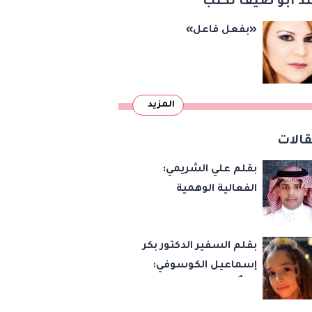
د أبو ضيف تكتب
«بفعل فاعل»
المزيد
الات
بقلم علي الشريمي:
الفعالية الوهمية
بقلم السفير الدكتور بكر
إسماعيل الكوسوفي:
زهرةٌ تكبر في بستان
العائلة