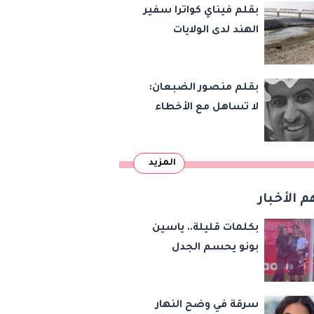
بقلم فيناي كواترا سفير
الهند لدى الولايات
المتحدة : معاهدة
دمرتها باكستان قبل
بقلم منصور الضبعان:
وقت طويل من تعليق
لا تساهل مع الأخطاء
الهند العمل بها
الإملائية
المزيد
م الأخبار
بكلمات قليلة.. ياسين
بونو يحسم الجدل
ويعلن انفصاله عن
زوجته لأول مرة
سرقة في وضح النهار