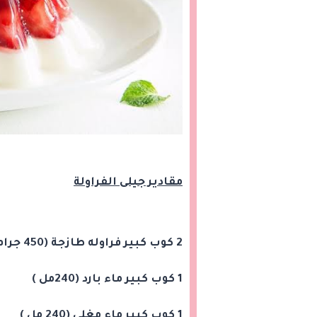
مقادير جيلى الفراولة
2 كوب كبير فراوله طازجة (450 جرام)
1 كوب كبير ماء بارد (240مل )
1 كوب كبير ماء مغلي (240 مل )