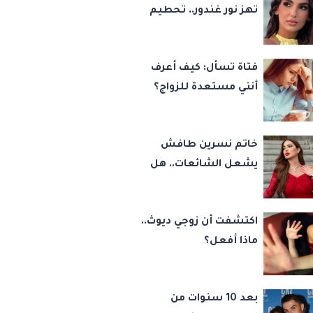
تهز نور غندور.. تحطيم
سيارتها وسرقة
مقتنياتها
فتاة تسأل: كيف أعرف
أنني مستعدة للزواج؟
خاتم نسرين طافش
يشعل الشائعات.. هل
عادت إلى أحمد جوهر
بعد الطلاق؟
اكتشفت أن زوجي ديوث..
ماذا أفعل؟
بعد 10 سنوات من