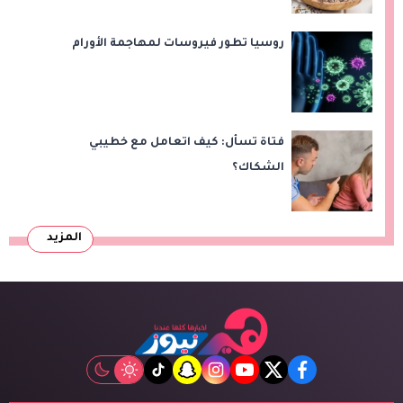
روسيا تطور فيروسات لمهاجمة الأورام
فتاة تسأل: كيف اتعامل مع خطيبي
الشكاك؟
المزيد
tiktok
snapchat
instagram
youtube
twitter
facebook