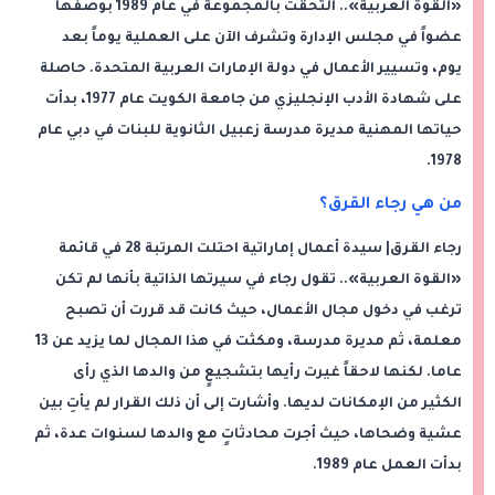
«القوة العربية».. التحقت بالمجموعة في عام 1989 بوصفها
عضواً في مجلس الإدارة وتشرف الآن على العملية يوماً بعد
يوم، وتسيير الأعمال في دولة الإمارات العربية المتحدة. حاصلة
على شهادة الأدب الإنجليزي من جامعة الكويت عام 1977، بدأت
حياتها المهنية مديرة مدرسة زعبيل الثانوية للبنات في دبي عام
1978.
من هي رجاء القرق؟
رجاء القرق| سيدة أعمال إماراتية احتلت المرتبة 28 في قائمة
«القوة العربية».. تقول رجاء في سيرتها الذاتية بأنها لم تكن
ترغب في دخول مجال الأعمال، حيث كانت قد قررت أن تصبح
معلمة، ثم مديرة مدرسة، ومكثت في هذا المجال لما يزيد عن 13
عاما. لكنها لاحقاً غيرت رأيها بتشجيعٍ من والدها الذي رأى
الكثير من الإمكانات لديها. وأشارت إلى أن ذلك القرار لم يأتِ بين
عشية وضحاها، حيث أجرت محادثاتٍ مع والدها لسنوات عدة، ثم
بدأت العمل عام 1989.