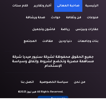
الرئيسية
صاحبة المعالى
أخبار وتقارير
كلام ستات
منوعات
فن وثقافة
حوادث
صحة ورشاقة
عقارات وبيزنس
رياضة
فاشون وتجميل
بنات وجامعات
دنيا ودين
مقالات
المجتمع
جميع الحقوق محفوظة لشركة سنيور ميديا شركة
مساهمة مصرية وتخضع لشروط وإتفاق وسياسة
الإستخدام
من نحن
سياسة الخصوصية
اتصل بنا
©2025 هير نيوز All Rights Reserved.
Powered by