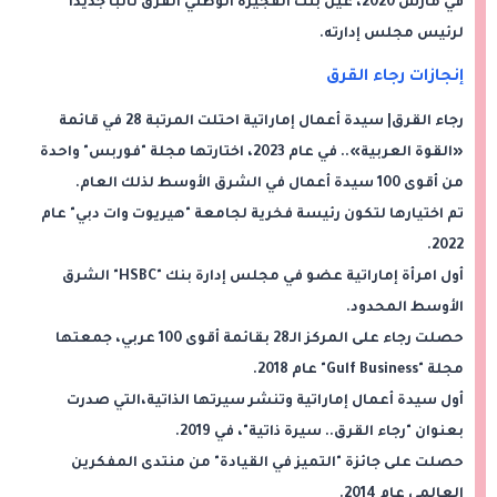
في مارس 2020، عيّن بنك الفجيرة الوطني القرق نائبًا جديدًا
لرئيس مجلس إدارته.
إنجازات رجاء القرق
رجاء القرق| سيدة أعمال إماراتية احتلت المرتبة 28 في قائمة
«القوة العربية».. في عام 2023، اختارتها مجلة "فوربس" واحدة
من أقوى 100 سيدة أعمال في الشرق الأوسط لذلك العام.
تم اختيارها لتكون رئيسة فخرية لجامعة "هيريوت وات دبي" عام
2022.
أول امرأة إماراتية عضو في مجلس إدارة بنك "HSBC" الشرق
الأوسط المحدود.
حصلت رجاء على المركز الـ28 بقائمة أقوى 100 عربي، جمعتها
مجلة "Gulf Business" عام 2018.
أول سيدة أعمال إماراتية وتنشر سيرتها الذاتية،التي صدرت
بعنوان "رجاء القرق.. سيرة ذاتية"، في 2019.
حصلت على جائزة "التميز في القيادة" من منتدى المفكرين
العالمي عام 2014.