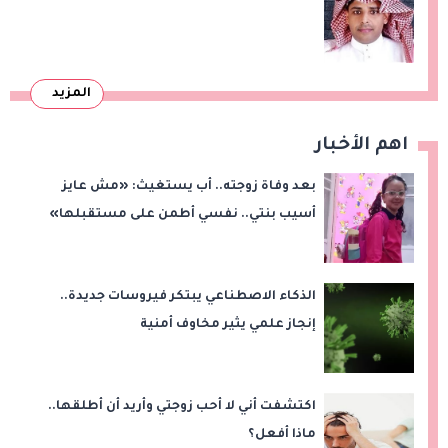
المزيد
اهم الأخبار
بعد وفاة زوجته.. أب يستغيث: «مش عايز
أسيب بنتي.. نفسي أطمن على مستقبلها»
الذكاء الاصطناعي يبتكر فيروسات جديدة..
إنجاز علمي يثير مخاوف أمنية
اكتشفت أني لا أحب زوجتي وأريد أن أطلقها..
ماذا أفعل؟