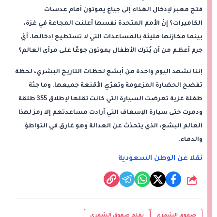
فتح معبر لإدخال الغذاء إلى جياع يموتون أمام عدسات
الكاميرات؟ إنّ الأمم المتحدة نفسها أعلنت المجاعة في غزة،
بينما مخازنها مليئة بالمساعدات التي لا تستطيع إدخالها. أيّ
جرم أعظم من أن يُترك الأطفال يموتون جوعًا على مرأى العالم؟
إننا نشهد اليوم واحدة من أبشع لحظات التاريخ البشري، لحظة
تفضح الحضارة المزعومة وتعرّي الأقنعة جميعها. وما جثة
طفلة غزية تعرضت السيارة التي كانت تقلها لإطلاق 355 طلقة
ودمرت حتى سيارة الإسعاف التي أرادت مساعدتهم إلا رمز لهذا
العالم البشع، الذي يتحدّث عن العدالة وهو غارق في التواطؤ
والدماء.
نقلا عن الوطن السعودية
شارك
صفوق الشمري
بقلم صفوق الشمري