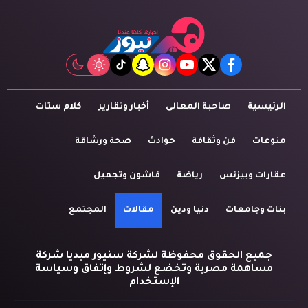
tiktok
snapchat
instagram
youtube
twitter
facebook
الرئيسية
صاحبة المعالى
أخبار وتقارير
كلام ستات
منوعات
فن وثقافة
حوادث
صحة ورشاقة
عقارات وبيزنس
رياضة
فاشون وتجميل
بنات وجامعات
دنيا ودين
مقالات
المجتمع
جميع الحقوق محفوظة لشركة سنيور ميديا شركة
مساهمة مصرية وتخضع لشروط وإتفاق وسياسة
الإستخدام