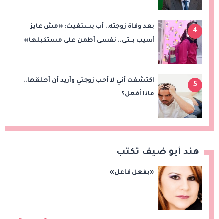
الملاحة بمضيق هرمز
بعد وفاة زوجته.. أب يستغيث: «مش عايز
4
أسيب بنتي.. نفسي أطمن على مستقبلها»
اكتشفت أني لا أحب زوجتي وأريد أن أطلقها..
5
ماذا أفعل؟
هند أبو ضيف تكتب
«بفعل فاعل»