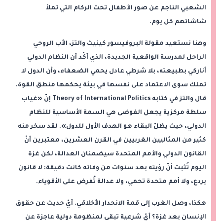
الشعبي الناجم عن صور الأطفال تحت الركام التي تملأ
شاشاتهم كل يوم.
وهنا نستعيد مقولة البروفيسور كينيث والتز، الأب الروحي
الراحل لمدرسة الواقعية الجديدة، الذي أكّد أن النظام الدولي
أناركي بطبيعته، بلا شرطي عادل يحمي الضعفاء، وأن الدول لا
تملك سوى الاعتماد على نفسها في بيئة يحكمها منطق القوة.
قال والتز في كتابه Theory of International Politics إنّ «غياب
سلطة مركزية يجعل الفوضى هي السمة الأساسية للنظام
الدولي، حيث يظلّ البقاء هو الهدف الأول للدول». لقد سخر منه
كثير من المثاليين الغربيين في القرن العشرين، معتبرين أنّ
القانون الدولي والأمم المتحدة سيضمنان العدالة، لكن غزة
اليوم تُثبت أنّ رؤيته بعد سنوات من وفاته كانت دقيقة: لا قانون
يردع، ولا أمم متحدة تحمي، ولا عدالة تُفرض على الأقوياء.
هكذا، وصل الغرب إلى قمة الانحدار الأخلاقي. أيّ حديث عن حقوق
الإنسان بعد غزة؟ أيّ شرعية تبقى لمنظومة دولية عاجزة عن