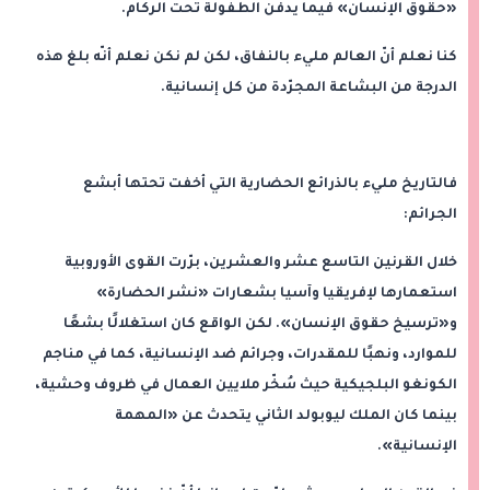
«حقوق الإنسان» فيما يدفن الطفولة تحت الركام.
كنا نعلم أنّ العالم مليء بالنفاق، لكن لم نكن نعلم أنّه بلغ هذه
الدرجة من البشاعة المجرّدة من كل إنسانية.
فالتاريخ مليء بالذرائع الحضارية التي أخفت تحتها أبشع
الجرائم:
خلال القرنين التاسع عشر والعشرين، برّرت القوى الأوروبية
استعمارها لإفريقيا وآسيا بشعارات «نشر الحضارة»
و«ترسيخ حقوق الإنسان». لكن الواقع كان استغلالًا بشعًا
للموارد، ونهبًا للمقدرات، وجرائم ضد الإنسانية، كما في مناجم
الكونغو البلجيكية حيث سُخّر ملايين العمال في ظروف وحشية،
بينما كان الملك ليوبولد الثاني يتحدث عن «المهمة
الإنسانية».