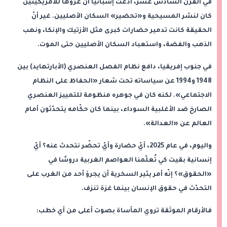
في القرن السادس عشر، ادّعت إسبانيا أنّ غزوها للأمريكيتين
كان لنشر المسيحية و«تحضير» السكان الأصليين. غير أنّ
الحقيقة كانت تدمير حضارات كبرى مثل الأزتيك والإنكا، ونهب
الذهب والفضة، واستعباد السكان الأصليين حتى الموت.
في جنوب إفريقيا، دافع نظام الفصل العنصري (الأبارتهايد) بين
1948 و1994 عن سياساته تحت شعار «الحفاظ على النظام
الاجتماعي». لكنه كان في جوهره منظومة للتمييز العنصري
الصارخ ضد الأغلبية السوداء، بينما كان حكّامه يتحدّثون أمام
العالم عن «العدالة».
واليوم، في عام 2025، أيّ حضارة وأيّ تحضّر نتحدث عنه؟ أيّ
إنسانية بقيت كي تُعلّمنا العواصم الغربية دروسًا في
«الحقوق»؟ إنّه أمر يثير السخرية أن يجرؤ أحد من الغرب على
التحدّث في حقوق الإنسان بينما غزة تنزف.
فالأرقام الموثقة تروي المأساة بصوت أعلى من أي خطب: