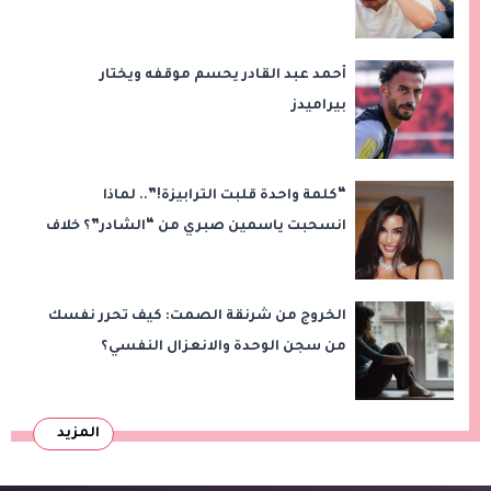
أحمد عبد القادر يحسم موقفه ويختار
بيراميدز
“كلمة واحدة قلبت الترابيزة!”.. لماذا
انسحبت ياسمين صبري من “الشادر”؟ خلاف
مع سامح عبد العزيز
الخروج من شرنقة الصمت: كيف تحرر نفسك
من سجن الوحدة والانعزال النفسي؟
المزيد