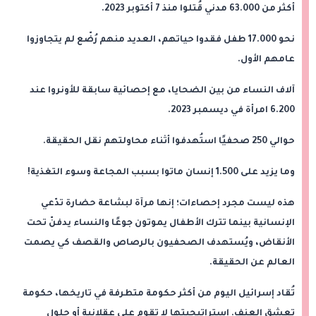
أكثر من 63.000 مدني قُتلوا منذ 7 أكتوبر 2023.
نحو 17.000 طفل فقدوا حياتهم، العديد منهم رُضّع لم يتجاوزوا
عامهم الأول.
آلاف النساء من بين الضحايا، مع إحصائية سابقة للأونروا عند
6.200 امرأة في ديسمبر 2023.
حوالي 250 صحفيًا استُهدفوا أثناء محاولتهم نقل الحقيقة.
وما يزيد على 1.500 إنسان ماتوا بسبب المجاعة وسوء التغذية!
هذه ليست مجرد إحصاءات؛ إنها مرآة لبشاعة حضارة تدّعي
الإنسانية بينما تترك الأطفال يموتون جوعًا والنساء يدفنّ تحت
الأنقاض، ويُستهدف الصحفيون بالرصاص والقصف كي يصمت
العالم عن الحقيقة.
تُقاد إسرائيل اليوم من أكثر حكومة متطرفة في تاريخها، حكومة
تعشق العنف. إستراتيجيتها لا تقوم على عقلانية أو حلول