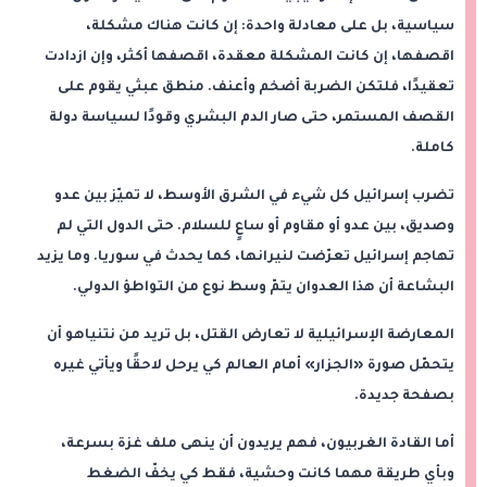
سياسية، بل على معادلة واحدة: إن كانت هناك مشكلة،
اقصفها، إن كانت المشكلة معقدة، اقصفها أكثر، وإن ازدادت
تعقيدًا، فلتكن الضربة أضخم وأعنف. منطق عبثي يقوم على
القصف المستمر، حتى صار الدم البشري وقودًا لسياسة دولة
كاملة.
تضرب إسرائيل كل شيء في الشرق الأوسط، لا تميّز بين عدو
وصديق، بين عدو أو مقاوم أو ساعٍ للسلام. حتى الدول التي لم
تهاجم إسرائيل تعرّضت لنيرانها، كما يحدث في سوريا. وما يزيد
البشاعة أن هذا العدوان يتمّ وسط نوع من التواطؤ الدولي.
المعارضة الإسرائيلية لا تعارض القتل، بل تريد من نتنياهو أن
يتحمّل صورة «الجزار» أمام العالم كي يرحل لاحقًا ويأتي غيره
بصفحة جديدة.
أما القادة الغربيون، فهم يريدون أن ينهى ملف غزة بسرعة،
وبأي طريقة مهما كانت وحشية، فقط كي يخفّ الضغط