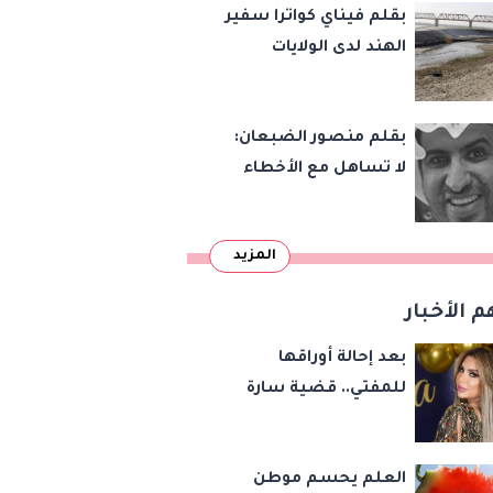
بقلم فيناي كواترا سفير
الهند لدى الولايات
المتحدة : معاهدة
دمرتها باكستان قبل
بقلم منصور الضبعان:
وقت طويل من تعليق
لا تساهل مع الأخطاء
الهند العمل بها
الإملائية
المزيد
م الأخبار
بعد إحالة أوراقها
للمفتي.. قضية سارة
خليفة تشعل مواقع
التواصل
العلم يحسم موطن