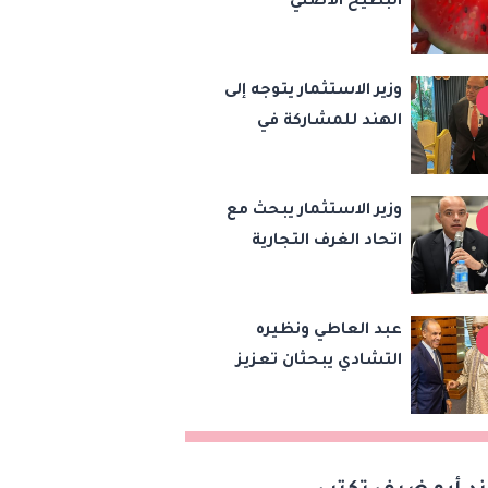
البطيخ الأصلي
وزير الاستثمار يتوجه إلى
الهند للمشاركة في
اجتماع وزراء تجارة
«بريكس» وتعزيز
وزير الاستثمار يبحث مع
التعاون التجاري
اتحاد الغرف التجارية
والاستثماري
خطة للتحول الرقمي
وتطوير الخدمات لدعم
عبد العاطي ونظيره
الاستثمار والصادرات
التشادي يبحثان تعزيز
التعاون الثنائي وتنسيق
المواقف بشأن قضايا
الإقليم