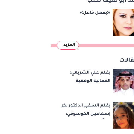
د أبو ضيف تكتب
«بفعل فاعل»
المزيد
الات
بقلم علي الشريمي:
الفعالية الوهمية
بقلم السفير الدكتور بكر
إسماعيل الكوسوفي:
زهرةٌ تكبر في بستان
العائلة