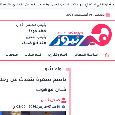
بريكس» وتعزيز التعاون التجاري والاستثماري
فتاة تسأل: كيف 
الخميس 06 أغسطس 2026
رئيس مجلس الأدارة
خالد جودة
رئيس التحرير
هند أبو ضيف
صاحبة المعالى
أخبار وتقارير
كلام ستات
منوعات
توك شو
باسم سمرة يتحدث عن رحلت
فنان موهوب
ضحى نبيل
الأحد 01/مارس/2026 - 08:00 م