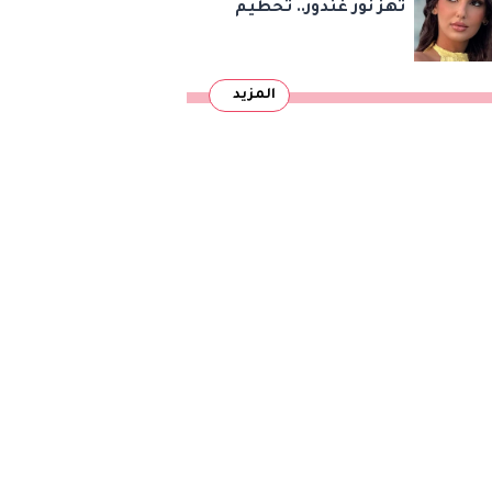
تهز نور غندور.. تحطيم
سيارتها وسرقة
مقتنياتها
المزيد