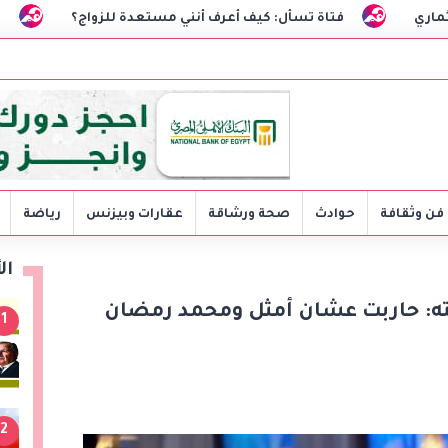
أعرف أنني مستعدة للزواج؟
سرقة في وضح النهار تهز نور غندو
فن وثقافة
حوادث
صحة ورشاقة
عقارات وبيزنس
رياضة
ال
ه: حاربت عشان أمثل ومحمد رمضان
1
2