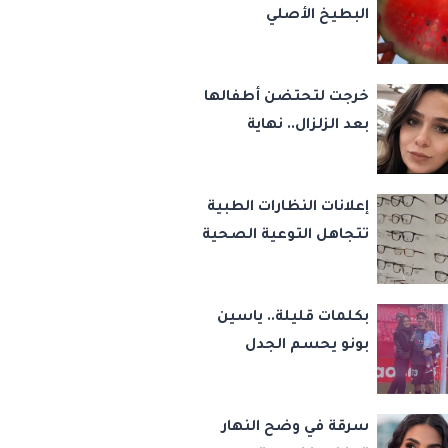
البطيخ الأصلي
خرجت لتحتضن أطفالها
بعد الزلزال.. نهاية
مأساوية لأم مصرية
هزّت مواقع التواصل
إعلانات النظارات الطبية
تتجاهل التوعية الصحية
بكلمات قليلة.. ياسين
بونو يحسم الجدل
ويعلن انفصاله عن
زوجته لأول مرة
سرقة في وضح النهار