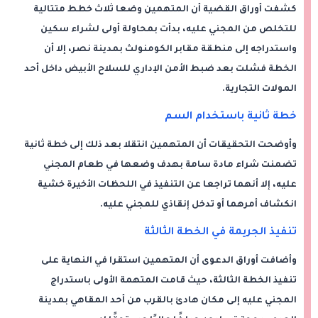
كشفت أوراق القضية أن المتهمين وضعا ثلاث خطط متتالية
للتخلص من المجني عليه، بدأت بمحاولة أولى لشراء سكين
واستدراجه إلى منطقة مقابر الكومنولث بمدينة نصر، إلا أن
الخطة فشلت بعد ضبط الأمن الإداري للسلاح الأبيض داخل أحد
المولات التجارية.
خطة ثانية باستخدام السم
وأوضحت التحقيقات أن المتهمين انتقلا بعد ذلك إلى خطة ثانية
تضمنت شراء مادة سامة بهدف وضعها في طعام المجني
عليه، إلا أنهما تراجعا عن التنفيذ في اللحظات الأخيرة خشية
انكشاف أمرهما أو تدخل إنقاذي للمجني عليه.
تنفيذ الجريمة في الخطة الثالثة
وأضافت أوراق الدعوى أن المتهمين استقرا في النهاية على
تنفيذ الخطة الثالثة، حيث قامت المتهمة الأولى باستدراج
المجني عليه إلى مكان هادئ بالقرب من أحد المقاهي بمدينة