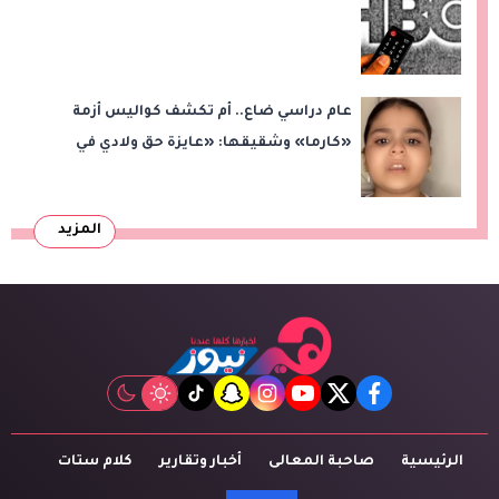
عام دراسي ضاع.. أم تكشف كواليس أزمة
«كارما» وشقيقها: «عايزة حق ولادي في
التعليم»
المزيد
tiktok
snapchat
instagram
youtube
twitter
facebook
الرئيسية
صاحبة المعالى
أخبار وتقارير
كلام ستات