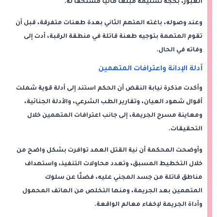
العبور، بحجة تسليمه مبلغًا ماليًا مستحقًا له.
وعند وصوله، باغته المتهم الثاني بعدة طعنات متفرقة، قبل أن
تقوم المتهمة بتوجيه طعنة قاتلة في منطقة الرقبة، أدت إلى
وفاته في الحال.
أدلة الإدانة واعترافات المتهمين
وأكدت مذكرة نيابة النقض أن الحكم استند إلى أدلة قوية شملت
أقوال شهود العيان، وتقارير الطب الشرعي، والأدلة الجنائية،
ومعاينة مسرح الجريمة، إلى جانب اعترافات المتهمين خلال
التحقيقات.
وأوضحت المحكمة أن نية القتل العمد توافرت بشكل واضح من
خلال التخطيط المسبق، وتعدد محاولات التنفيذ، واستهداف
مناطق قاتلة من جسد المجني عليه، فضلًا عن سلوك
المتهمين بعد الجريمة، ومنها التخلص من الهاتف المحمول
وأداة الجريمة لإخفاء معالم الواقعة.