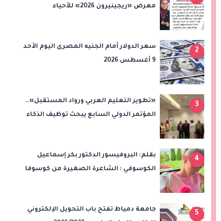
معرض «ريجينيرون 2026» للأحياء
الحاسوبية
سعر الدولار أمام الجنيه المصرى اليوم الأحد
2
9 أغسطس 2026
«تطوير التعليم العربي ورواد المستقبل»..
3
المؤتمر الدولي السابع يبحث توظيف الذكاء
الاصطناعي والتحول الرقمي في التعليم
بقلم: البروفيسور الدكتور بكر إسماعيل
4
الكوسوفي : الشاعرة الصغيرة من كوسوفا
جامعة دمياط تفتح باب التحويل الإلكتروني
5