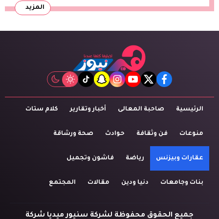
المزيد
tiktok
snapchat
instagram
youtube
twitter
facebook
الرئيسية
صاحبة المعالى
أخبار وتقارير
كلام ستات
منوعات
فن وثقافة
حوادث
صحة ورشاقة
عقارات وبيزنس
رياضة
فاشون وتجميل
بنات وجامعات
دنيا ودين
مقالات
المجتمع
جميع الحقوق محفوظة لشركة سنيور ميديا شركة