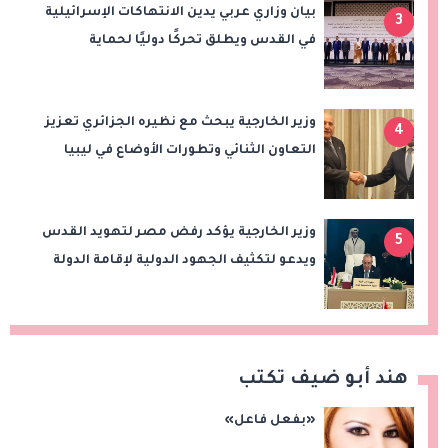
بيان وزاري عربي يدين الانتهاكات الإسرائيلية
3
في القدس ويطلق تحركًا دوليًا لحماية
المقدسات ودعم الدولة الفلسطينية
وزير الخارجية يبحث مع نظيره الجزائري تعزيز
4
التعاون الثنائي وتطورات الأوضاع في ليبيا
وزير الخارجية يؤكد رفض مصر لتهويد القدس
5
ويدعو لتكثيف الجهود الدولية لإقامة الدولة
الفلسطينية
هند أبو ضيف تكتب
«بفعل فاعل»