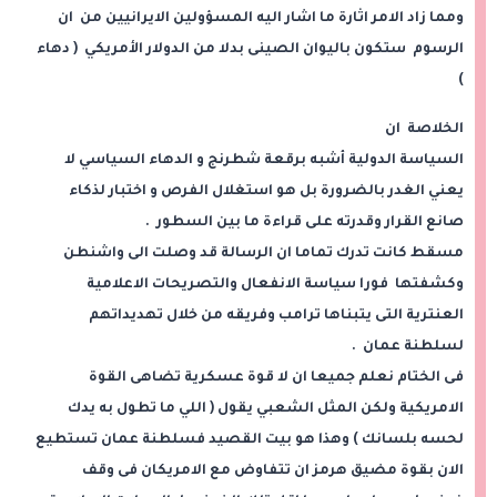
ومما زاد الامر اثارة ما اشار اليه المسؤولين الايرانيين من ان
الرسوم ستكون باليوان الصينى بدلا من الدولار الأمريكي ( دهاء
)
الخلاصة ان
السياسة الدولية أشبه برقعة شطرنج و الدهاء السياسي لا
يعني الغدر بالضرورة بل هو استغلال الفرص و اختبار لذكاء
صانع القرار وقدرته على قراءة ما بين السطور .
مسقط كانت تدرك تماما ان الرسالة قد وصلت الى واشنطن
وكشفتها فورا سياسة الانفعال والتصريحات الاعلامية
العنترية التى يتبناها ترامب وفريقه من خلال تهديداتهم
لسلطنة عمان .
فى الختام نعلم جميعا ان لا قوة عسكرية تضاهى القوة
الامريكية ولكن المثل الشعبي يقول ( اللي ما تطول به يدك
لحسه بلسانك ) وهذا هو بيت القصيد فسلطنة عمان تستطيع
الان بقوة مضيق هرمز ان تتفاوض مع الامريكان فى وقف