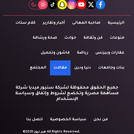
tiktok
snapchat
instagram
youtube
twitter
facebook
الرئيسية
صاحبة المعالى
أخبار وتقارير
كلام ستات
منوعات
فن وثقافة
حوادث
صحة ورشاقة
عقارات وبيزنس
رياضة
فاشون وتجميل
بنات وجامعات
دنيا ودين
مقالات
المجتمع
جميع الحقوق محفوظة لشركة سنيور ميديا شركة
مساهمة مصرية وتخضع لشروط وإتفاق وسياسة
الإستخدام
من نحن
سياسة الخصوصية
اتصل بنا
©2025 هير نيوز All Rights Reserved.