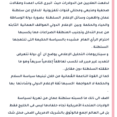
لدفعت الملايين من الدولارات حيث انبرى كتاب اعمدة ومقالات
صحفية ومذيعي ومحللي قنوات تلفزيونية للدفاع عن سلطنة
عمان واظهرت وسائل الإعلام السلطنة بصورة دولة الوساطة
والحياد والحكمة وبين الإعلام الدولي المواقف العمانية الثابته
من عدم التدخل وتجنيب المنطقة الصراعات مما يكسبها
احترام الرأي العام مشيده بالسياسة الحكيمة التى تنتهجها
السلطنة .
و سيناريوهات التحليل الإعلامي يوضح ان أي دولة تتعرض
لتهديد غير مبرر قد تكسب تعاطفاً إعلامياً سريعاً وهو ما
حققته السلطنة دون مقابل .
كما ان القوة الناعمة العُمانية من خلال تبنيها سياسة السلام
والحكمة لا المواجهة اكسبها ثقة الإعلام الدولي واشادتها بها
.
اضف الى ذلك ما كسبته سلطنة عمان من تعرية لسياسة
الولايات المتحدة الأمريكية تجاه حلفاءها ليس فى الخليج فقط
بل فى العالم اجمع فالوثوق بالشريك الامريكي اضحى محل شك