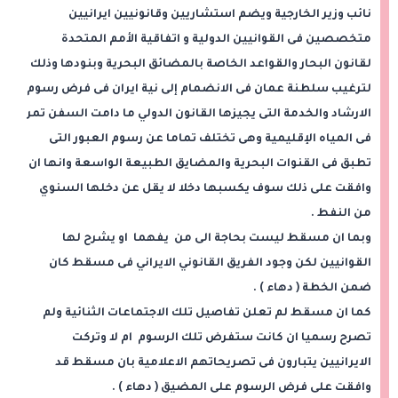
نائب وزير الخارجية ويضم استشاريين وقانونيين ايرانيين
متخصصين فى القوانيين الدولية و اتفاقية الأمم المتحدة
لقانون البحار والقواعد الخاصة بالمضائق البحرية وبنودها وذلك
لترغيب سلطنة عمان فى الانضمام إلى نية ايران فى فرض رسوم
الارشاد والخدمة التى يجيزها القانون الدولي ما دامت السفن تمر
فى المياه الإقليمية وهى تختلف تماما عن رسوم العبور التى
تطبق فى القنوات البحرية والمضايق الطبيعة الواسعة وانها ان
وافقت على ذلك سوف يكسبها دخلا لا يقل عن دخلها السنوي
من النفط .
وبما ان مسقط ليست بحاجة الى من يفهما او يشرح لها
القوانيين لكن وجود الفريق القانوني الايراني فى مسقط كان
ضمن الخطة ( دهاء ) .
كما ان مسقط لم تعلن تفاصيل تلك الاجتماعات الثنائية ولم
تصرح رسميا ان كانت ستفرض تلك الرسوم ام لا وتركت
الايرانيين يتبارون فى تصريحاتهم الاعلامية بان مسقط قد
وافقت على فرض الرسوم على المضيق ( دهاء ) .