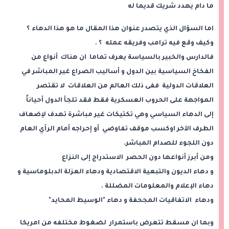
ما دام يهدد شريك قديما له
اما السؤال الذي يتصدر عنوان هذا المقال ما هو هذا الدهاء ؟
وكيف وقع فيه ترامب وفريقه عمله ؟ .
فالدارس والخبير بالسياسة يعرف تماما ان هناك أنواع من
الفخاخ السياسية بين الدول و أساليب الصراع غير المباشر في
العلاقات الدولية ففى ذلك العالم من العلاقات لا تقتصر
المواجهة على الحروب العسكرية فقط فقد تلجأ الدول أحياناً
إلى الدهاء السياسي وهي تكتيكات غير مباشرة تهدف لإضعاف
الطرف الآخر اوكسب موقف تفاوضي أو إحراجه أمام الرأي العام
دون اللجوء للصدام المباشر.
ومن أبرز أنواعها دون الحصر الاستدراج إلى النزاع
و دهاء الديون والتبعية الاقتصادية ودهاء العزلة الدبلوماسية و
دهاء الإعلام والمعلومات المضللة .
ودهاء الاتفاقيات المجحفة و دهاء "الوسيط المحايد"
وبما ان مسقط تتعرض باستمرار لضغوط مختلفه من امريكا