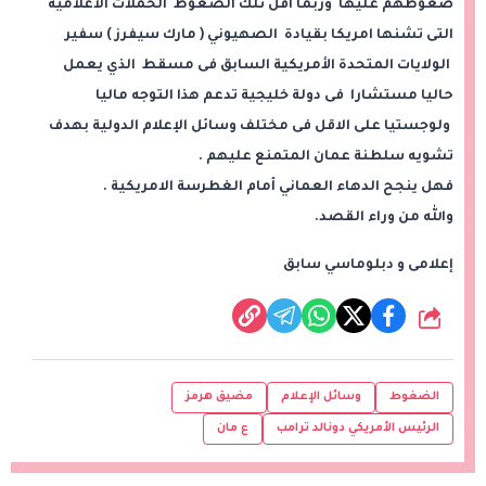
ضغوطهم عليها وربما اقل تلك الضغوط الحملات الاعلامية
التى تشنها امريكا بقيادة الصهيوني ( مارك سيفرز ) سفير
الولايات المتحدة الأمريكية السابق فى مسقط الذي يعمل
حاليا مستشارا فى دولة خليجية تدعم هذا التوجه ماليا
ولوجستيا على الاقل فى مختلف وسائل الإعلام الدولية بهدف
تشويه سلطنة عمان المتمنع عليهم .
فهل ينجح الدهاء العماني أمام الغطرسة الامريكية .
والله من وراء القصد.
إعلامى و دبلوماسي سابق
شارك
الضغوط
وسائل الإعلام
مضيق هرمز
الرئيس الأمريكي دونالد ترامب
ع مان