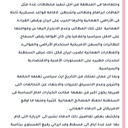
وحلفاءها فى المنطقة من اجل تنفيذ مخططات عدة مثل
اتفاقات ابراهام ومطالب واشنطن لاقامة قواعد عسكرية ثابتة
فى الأراضي العمانية واخرها الحرب على ايران ورفض القيادة
العمانية لكل تلك المطالب وعدم الانجرار اليها بل ومواجتها
على الاقل سياسيا واعلاميا وان كان اقواها رفض السماح
للطائرات والسفن الامريكية استخدام الأراضي والموانىء
والمطارات العمانية لضرب ايران فكل ذلك عرض السلطنة
لتحديات خطيره على المستويات الأمنية والاقتصادية
والسياسية.
وبما ان عمان تمتلك من التاريخ ارث سياسي تغلفه الحكمة
والترؤى وعدم الانسياق للنزوات والابتعاد عن التحالفات التى
ضررها يكون اكبر من نفعها فكانت الخيارات امام الساسة فى
السلطنة لحفظ المصالح العمانية كثيرة ومنها ما اوقع
الامريكان فى الدهاء العماني .
ولكشف بعض تفاصيل ذلك الدهاء نشير الى الزيارة التى قام
بها منذ عدة ايام الى مسقط وفد ايراني رفيع المستوى برئاسة