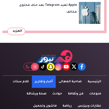
Apple تعيد Telegram بعد حذف محتوى
مخالف
المزيد
tiktok
snapchat
instagram
youtube
twitter
facebook
الرئيسية
صاحبة المعالى
أخبار وتقارير
كلام ستات
منوعات
فن وثقافة
حوادث
صحة ورشاقة
عقارات وبيزنس
رياضة
فاشون وتجميل