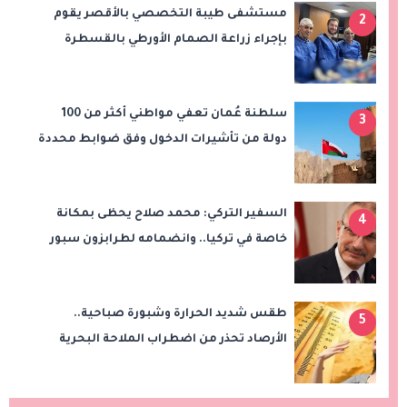
مستشفى طيبة التخصصي بالأقصر يقوم
2
بإجراء زراعة الصمام الأورطي بالقسطرة
(TAVI)
سلطنة عُمان تعفي مواطني أكثر من 100
3
دولة من تأشيرات الدخول وفق ضوابط محددة
السفير التركي: محمد صلاح يحظى بمكانة
4
خاصة في تركيا.. وانضمامه لطرابزون سبور
سيعزز طموحات النادي
طقس شديد الحرارة وشبورة صباحية..
5
الأرصاد تحذر من اضطراب الملاحة البحرية
اليوم الخميس