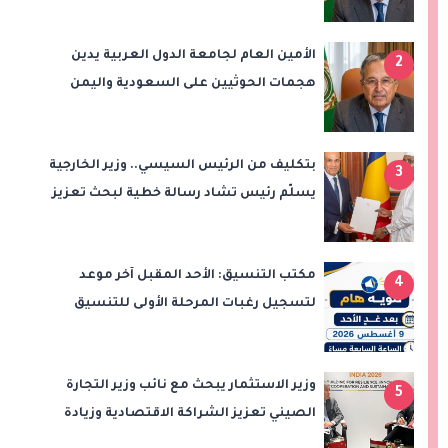
المنطقة
الأمين العام لجامعة الدول العربية يدين
2
هجمات الحوثيين على السعودية واليمن
ويدعو لوقف التصعيد
بتكليف من الرئيس السيسي.. وزير الخارجية
3
يسلّم رئيس تشاد رسالة خطية لبحث تعزيز
الشراكة الاستراتيجية بين البلدين
مكتب التنسيق: الأحد المقبل آخر موعد
4
لتسجيل رغبات المرحلة الأولى للتنسيق
الإلكتروني.. ولا مد لفترة التسجيل
وزير الاستثمار يبحث مع نائب وزير التجارة
5
الصيني تعزيز الشراكة الاقتصادية وزيادة
الصادرات المصرية على هامش اجتماعات