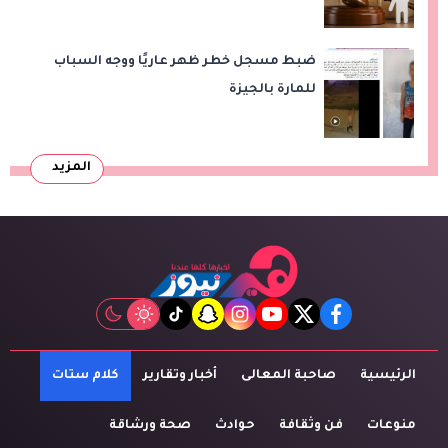
ضبط مسجل خطر ظهر عاريًا ووجه السباب
للمارة بالجيزة
المزيد
tiktok
snapchat
instagram
youtube
twitter
facebook
الرئيسية
صاحبة المعالى
أخبار وتقارير
كلام ستات
منوعات
فن وثقافة
حوادث
صحة ورشاقة