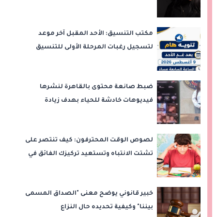
مكتب التنسيق: الأحد المقبل آخر موعد
لتسجيل رغبات المرحلة الأولى للتنسيق
الإلكتروني.. ولا مد لفترة التسجيل
ضبط صانعة محتوى بالقاهرة لنشرها
فيديوهات خادشة للحياء بهدف زيادة
المشاهدات
لصوص الوقت المحترفون: كيف تنتصر على
تشتت الانتباه وتستعيد تركيزك الفائق في
المذاكرة؟
خبير قانوني يوضح معنى "الصداق المسمى
بيننا" وكيفية تحديده حال النزاع