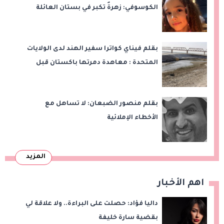
الكوسوفي: زهرةٌ تكبر في بستان العائلة
بقلم فيناي كواترا سفير الهند لدى الولايات
المتحدة : معاهدة دمرتها باكستان قبل
وقت طويل من تعليق الهند العمل بها
بقلم منصور الضبعان: لا تساهل مع
الأخطاء الإملائية
المزيد
اهم الأخبار
داليا فؤاد: حصلت على البراءة.. ولا علاقة لي
بقضية سارة خليفة