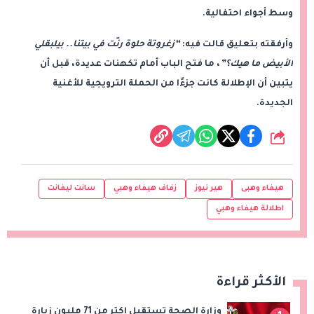
وسط أجواء احتفالية.
وأرفقته بتعليق قالت فيه:
“زغروتة حلوة رنّت في بيتنا.. بيلبقلي
الأبيض ما هيك؟”
، ما فتح الباب أمام تكهنات عديدة، قبل أن
يتبين أن الإطلالة كانت جزءًا من الحملة الترويجية للأغنية
الجديدة.
شارك
هيفاء وهبى
هير نيوز
زفاف هيفاء وهبي
سانت ليفانت
اطلالة هيفاء وهبي
الأكثر قراءة
وزارة الصحة تستقبل اكتر من 71 مليون زيارة