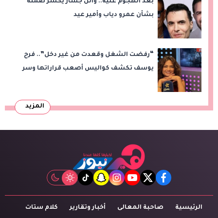
بعد الهجوم عليه.. وائل جسار يكسر صمته
بشأن عمرو دياب وأمير عيد
“رفضت الشغل وقعدت من غير دخل”.. فرح
يوسف تكشف كواليس أصعب قراراتها وسر
اختفائها
المزيد
tiktok
snapchat
instagram
youtube
twitter
facebook
الرئيسية
صاحبة المعالى
أخبار وتقارير
كلام ستات