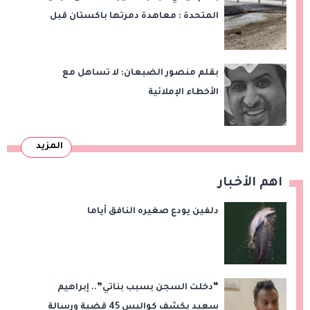
المتحدة : معاهدة دمرتها باكستان قبل
وقت طويل من تعليق الهند العمل بها
بقلم منصور الضبعان: لا تساهل مع
الأخطاء الإملائية
المزيد
اهم الأخبار
دلفين يودع صغيره النافق أياما
“دخلت السجن بسبب بناتي”.. إبراهيم
سعيد يكشف كواليس 45 قضية ورسالة