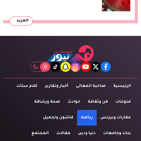
المزيد
tiktok
snapchat
instagram
youtube
twitter
facebook
الرئيسية
صاحبة المعالى
أخبار وتقارير
كلام ستات
منوعات
فن وثقافة
حوادث
صحة ورشاقة
عقارات وبيزنس
رياضة
فاشون وتجميل
بنات وجامعات
دنيا ودين
مقالات
المجتمع