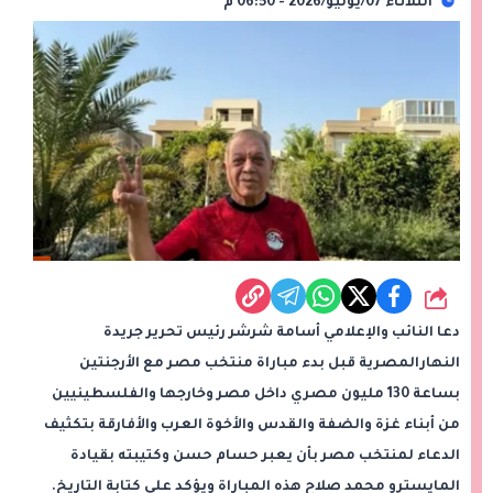
الثلاثاء 07/يوليو/2026 - 06:50 م
شارك
دعا النائب والإعلامي أسامة شرشر رئيس تحرير جريدة
النهارالمصرية قبل بدء مباراة منتخب مصر مع الأرجنتين
بساعة 130 مليون مصري داخل مصر وخارجها والفلسطينيين
من أبناء غزة والضفة والقدس والأخوة العرب والأفارقة بتكثيف
الدعاء لمنتخب مصر بأن يعبر حسام حسن وكتيبته بقيادة
المايسترو محمد صلاح هذه المباراة ويؤكد على كتابة التاريخ.