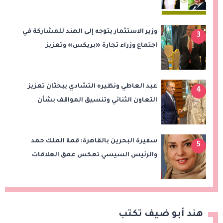
الاستقرار
وزير الاستثمار يتوجه إلى الهند للمشاركة في
3
اجتماع وزراء تجارة «بريكس» وتعزيز
التعاون التجاري والاستثماري
عبد العاطي ونظيره التشادي يبحثان تعزيز
4
التعاون الثنائي وتنسيق المواقف بشأن
قضايا الإقليم
سفيرة البحرين بالقاهرة: قمة الملك حمد
5
والرئيس السيسي تعكس عمق العلاقات
وتدفع الشراكة الاستراتيجية إلى آفاق أرحب
هند أبو ضيف تكتب