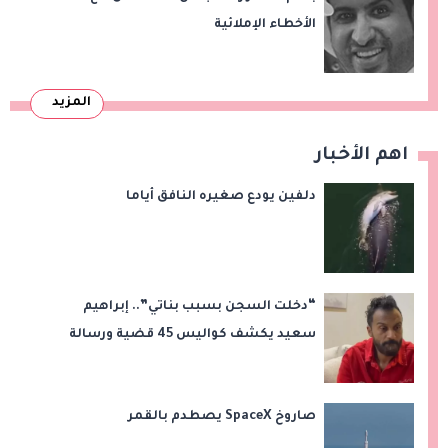
الأخطاء الإملائية
المزيد
اهم الأخبار
دلفين يودع صغيره النافق أياما
“دخلت السجن بسبب بناتي”.. إبراهيم
سعيد يكشف كواليس 45 قضية ورسالة
مؤثرة لابنتيه
صاروخ SpaceX يصطدم بالقمر