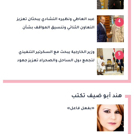
التعاون التجاري والاستثماري
عبد العاطي ونظيره التشادي يبحثان تعزيز
4
التعاون الثنائي وتنسيق المواقف بشأن
قضايا الإقليم
وزير الخارجية يبحث مع السكرتير التنفيذي
5
لتجمع دول الساحل والصحراء تعزيز جهود
الأمن والاستقرار ومكافحة الإرهاب
هند أبو ضيف تكتب
«بفعل فاعل»