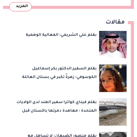
المزيد
مقالات
بقلم علي الشريمي: الفعالية الوهمية
بقلم السفير الدكتور بكر إسماعيل
الكوسوفي: زهرةٌ تكبر في بستان العائلة
بقلم فيناي كواترا سفير الهند لدى الولايات
المتحدة : معاهدة دمرتها باكستان قبل
وقت طويل من تعليق الهند العمل بها
بقلم منصور الضبعان: لا تساهل مع