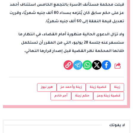
قبلت محكمة مستأنف الأسرة بالتجمع الخامس استئناف أحمد
عز على حكم سابق كان يُلزمه بسداد 80 ألف جنيه شهريًا، وقررت
تعديل قيمة النفقة إلى 60 ألف جنيه شهريًا.
ولا تزال الدعوى الحالية منظورة أمام القضاء، في انتظار ما
ستسفر عنه جلسة 28 يوليو، التي من المقرر أن تستكمل
خلالها المحكمة نظر القضية قبل إصدار قرارها النهائي.
شارك
زينة
قضية زينة
زينة وأحمد عز
هير نيوز
قضية زينة وعز
حكم زينة
أجر خادم
لا يفوتك