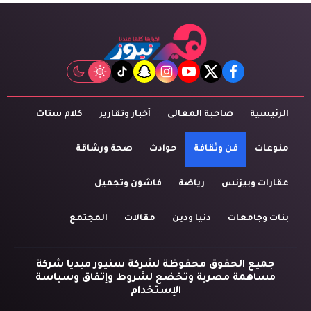
tiktok
snapchat
instagram
youtube
twitter
facebook
الرئيسية
صاحبة المعالى
أخبار وتقارير
كلام ستات
منوعات
فن وثقافة
حوادث
صحة ورشاقة
عقارات وبيزنس
رياضة
فاشون وتجميل
بنات وجامعات
دنيا ودين
مقالات
المجتمع
جميع الحقوق محفوظة لشركة سنيور ميديا شركة
مساهمة مصرية وتخضع لشروط وإتفاق وسياسة
الإستخدام