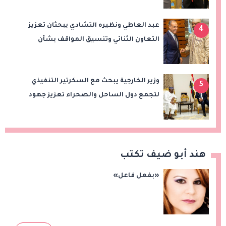
عبد العاطي ونظيره التشادي يبحثان تعزيز
4
التعاون الثنائي وتنسيق المواقف بشأن
قضايا الإقليم
وزير الخارجية يبحث مع السكرتير التنفيذي
5
لتجمع دول الساحل والصحراء تعزيز جهود
الأمن والاستقرار ومكافحة الإرهاب
هند أبو ضيف تكتب
«بفعل فاعل»