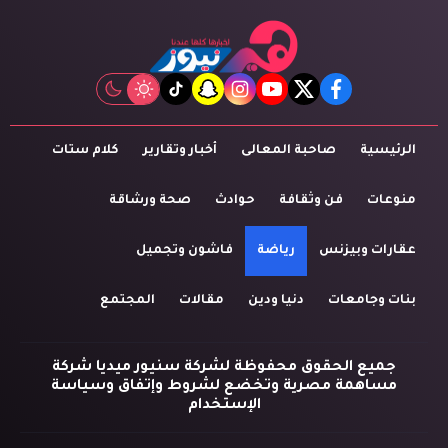
tiktok
snapchat
instagram
youtube
twitter
facebook
الرئيسية
صاحبة المعالى
أخبار وتقارير
كلام ستات
منوعات
فن وثقافة
حوادث
صحة ورشاقة
عقارات وبيزنس
رياضة
فاشون وتجميل
بنات وجامعات
دنيا ودين
مقالات
المجتمع
جميع الحقوق محفوظة لشركة سنيور ميديا شركة
مساهمة مصرية وتخضع لشروط وإتفاق وسياسة
الإستخدام