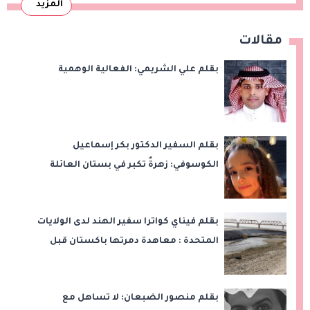
المزيد
مقالات
بقلم علي الشريمي: الفعالية الوهمية
بقلم السفير الدكتور بكر إسماعيل
الكوسوفي: زهرةٌ تكبر في بستان العائلة
بقلم فيناي كواترا سفير الهند لدى الولايات
المتحدة : معاهدة دمرتها باكستان قبل
وقت طويل من تعليق الهند العمل بها
بقلم منصور الضبعان: لا تساهل مع