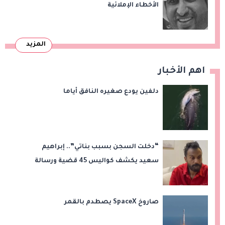
الأخطاء الإملائية
المزيد
اهم الأخبار
دلفين يودع صغيره النافق أياما
“دخلت السجن بسبب بناتي”.. إبراهيم
سعيد يكشف كواليس 45 قضية ورسالة
مؤثرة لابنتيه
صاروخ SpaceX يصطدم بالقمر