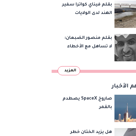
بقلم فيناي كواترا سفير
الهند لدى الولايات
المتحدة : معاهدة
دمرتها باكستان قبل
بقلم منصور الضبعان:
وقت طويل من تعليق
لا تساهل مع الأخطاء
الهند العمل بها
الإملائية
المزيد
م الأخبار
صاروخ SpaceX يصطدم
بالقمر
هل يزيد الختان خطر