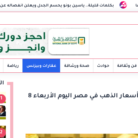
لمات قليلة.. ياسين بونو يحسم الجدل ويعلن انفصاله عن زوجته لأول مرة
فن وثقافة
حوادث
صحة ورشاقة
عقارات وبيزنس
رياضة
ال
عيار 21 يسجل 5820 جنيهاً.. أسعار الذهب في مصر اليوم الأربعاء 8
1
2