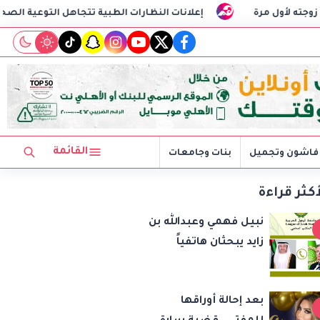
إعلانات النظارات الطبية تتجاهل التوعية الصحية
نب
tiktok
snapchat
instagram
youtube
twitter
facebook
القائمة
فاشون وتجميل
بنات وجامعات
أكثر قراءة
نبيل فهمي وعبدالله بن
زايد يبحثان هاتفياً
مستجدات الأوضاع
الإقليمية وسبل تعزيز
بعد إحالة أوراقها
الاستقرار