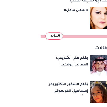
د أبو ضيف تكتب
«بفعل فاعل»
المزيد
الات
بقلم علي الشريمي:
الفعالية الوهمية
بقلم السفير الدكتور بكر
إسماعيل الكوسوفي:
زهرةٌ تكبر في بستان
العائلة