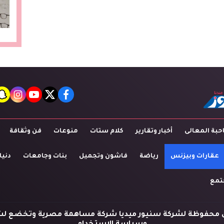
t
agram
youtube
twitter
facebook
بة المعالى
أخبار وتقارير
كلام ستات
منوعات
فن وثقافة
عقارات وبيزنس
رياضة
فاشون وتجميل
بنات وجامعات
دنيا
تمع
 محفوظة لشركة سنيور ميديا شركة مساهمة مصرية وتخضع لش