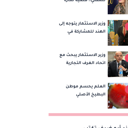
للمفتي.. قضية سارة
خليفة تشعل مواقع
التواصل
وزير الاستثمار يتوجه إلى
الهند للمشاركة في
اجتماع وزراء تجارة
«بريكس» وتعزيز
وزير الاستثمار يبحث مع
التعاون التجاري
اتحاد الغرف التجارية
والاستثماري
خطة للتحول الرقمي
وتطوير الخدمات لدعم
العلم يحسم موطن
الاستثمار والصادرات
البطيخ الأصلي