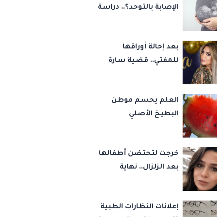
الإصابة بالتوحد؟.. دراسة
تجيب
بعد إحالة أوراقها
للمفتي.. قضية سارة
خليفة تشعل مواقع
التواصل
العلم يحسم موطن
البطيخ الأصلي
خرجت لتحتضن أطفالها
بعد الزلزال.. نهاية
مأساوية لأم مصرية
هزّت مواقع التواصل
إعلانات النظارات الطبية