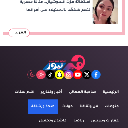
استغاثة هزت السوشيال.. فنانة مصرية
تتهم شخصًا بالاستيلاء على أموالها
وتكشف مفاجأة
المزيد
tiktok
snapchat
instagram
youtube
twitter
facebook
الرئيسية
صاحبة المعالى
أخبار وتقارير
كلام ستات
منوعات
فن وثقافة
حوادث
صحة ورشاقة
عقارات وبيزنس
رياضة
فاشون وتجميل