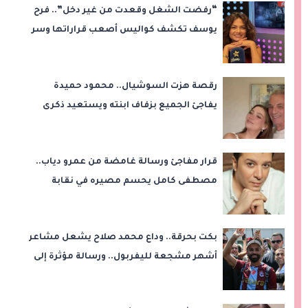
“رفضت الشغل وقعدت من غير دخل”.. فرح
يوسف تكشف كواليس أصعب قراراتها وسر
اختفائها
رقصة هزت السوشيال.. محمود حميدة
يفاجئ الجميع بزفاف ابنته ويستعيد ذكرى
من «حرب الفراولة»
قرار مفاجئ ورسالة غامضة من عمرو دياب..
مصطفى كامل يحسم مصيره في نقابة
الموسيقيين
بكت بحرقة.. وداع محمد صلاح يشعل مشاعر
أشهر مشجعة لليفربول.. ورسالة مؤثرة إلى
ناديه الجديد