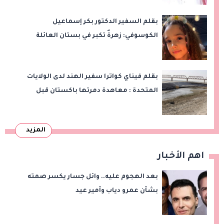
بقلم السفير الدكتور بكر إسماعيل
الكوسوفي: زهرةٌ تكبر في بستان العائلة
بقلم فيناي كواترا سفير الهند لدى الولايات
المتحدة : معاهدة دمرتها باكستان قبل
وقت طويل من تعليق الهند العمل بها
المزيد
اهم الأخبار
بعد الهجوم عليه.. وائل جسار يكسر صمته
بشأن عمرو دياب وأمير عيد