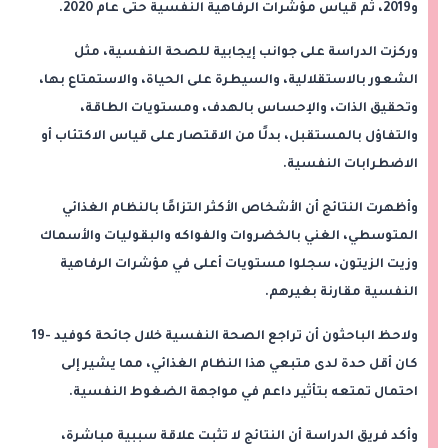
و2019، ثم قياس مؤشرات الرفاهية النفسية حتى عام 2020.
وركزت الدراسة على جوانب إيجابية للصحة النفسية، مثل
الشعور بالاستقلالية، والسيطرة على الحياة، والاستمتاع بها،
وتحقيق الذات، والإحساس بالهدف، ومستويات الطاقة،
والتفاؤل بالمستقبل، بدلًا من الاقتصار على قياس الاكتئاب أو
الاضطرابات النفسية.
وأظهرت النتائج أن الأشخاص الأكثر التزامًا بالنظام الغذائي
المتوسطي، الغني بالخضروات والفواكه والبقوليات والأسماك
وزيت الزيتون، سجلوا مستويات أعلى في مؤشرات الرفاهية
النفسية مقارنة بغيرهم.
ولاحظ الباحثون أن تراجع الصحة النفسية خلال جائحة كوفيد -19
كان أقل حدة لدى متبعي هذا النظام الغذائي، مما يشير إلى
احتمال تمتعه بتأثير داعم في مواجهة الضغوط النفسية.
وأكد فريق الدراسة أن النتائج لا تثبت علاقة سببية مباشرة،