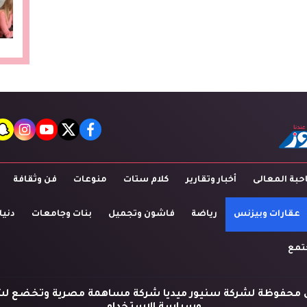
t
agram
youtube
twitter
facebook
بة المعالى
أخبار وتقارير
كلام ستات
منوعات
فن وثقافة
عقارات وبيزنس
رياضة
فاشون وتجميل
بنات وجامعات
دنيا
تمع
 محفوظة لشركة سنيور ميديا شركة مساهمة مصرية وتخضع لش