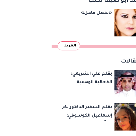
د أبو ضيف تكتب
«بفعل فاعل»
المزيد
الات
بقلم علي الشريمي:
الفعالية الوهمية
بقلم السفير الدكتور بكر
إسماعيل الكوسوفي:
زهرةٌ تكبر في بستان
العائلة