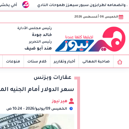
رابزون سبور سيعزز طموحات النادي
أخي يخشى التعامل مع الر
الخميس 06 أغسطس 2026
رئيس مجلس الأدارة
خالد جودة
رئيس التحرير
هند أبو ضيف
صاحبة المعالى
أخبار وتقارير
كلام ستات
منوعات
عقارات وبزنس
سعر الدولار أمام الجنيه المصري
هير نيوز
الخميس 09/يوليو/2026 - 10:24 ص