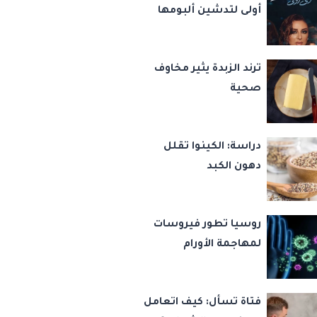
أولى لتدشين ألبومها
الجديد دي روحي
ترند الزبدة يثير مخاوف
صحية
دراسة: الكينوا تقلل
دهون الكبد
روسيا تطور فيروسات
لمهاجمة الأورام
فتاة تسأل: كيف اتعامل