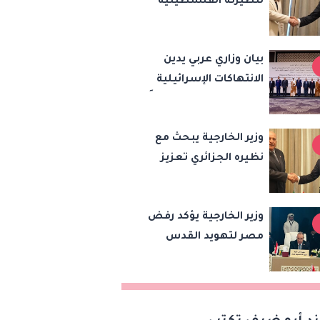
لنظيرته الفلسطينية
النادي
رفض مصر للانتهاكات
الإسرائيلية ودعم إقامة
بيان وزاري عربي يدين
الدولة الفلسطينية
الانتهاكات الإسرائيلية
في القدس ويطلق تحركًا
دوليًا لحماية المقدسات
وزير الخارجية يبحث مع
ودعم الدولة
نظيره الجزائري تعزيز
الفلسطينية
التعاون الثنائي وتطورات
الأوضاع في ليبيا
وزير الخارجية يؤكد رفض
مصر لتهويد القدس
ويدعو لتكثيف الجهود
الدولية لإقامة الدولة
الفلسطينية