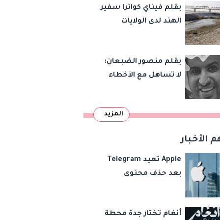
بقلم فيناي كواترا سفير
الهند لدى الولايات
المتحدة : معاهدة
دمرتها باكستان قبل
بقلم منصور الضبعان:
وقت طويل من تعليق
لا تساهل مع الأخطاء
الهند العمل بها
الإملائية
المزيد
م الأخبار
Apple تعيد Telegram
بعد حذف محتوى
مخالف
أنغام تختار جدة محطة