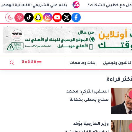
الشكاك؟
بقلم علي الشريمي: الفعالية الوهمية
السف
tiktok
snapchat
instagram
youtube
twitter
facebook
القائمة
فاشون وتجميل
بنات وجامعات
أكثر قراءة
السفير التركي: محمد
صلاح يحظى بمكانة
خاصة في تركيا..
وانضمامه لطرابزون
وزير الخارجية يؤكد
سبور سيعزز طموحات