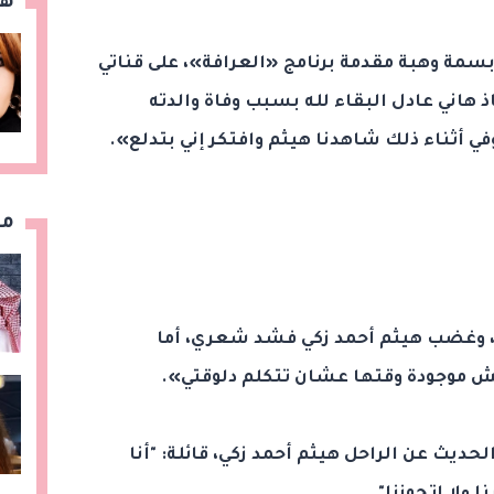
هن
بسمة وهبة مقدمة برنامج «العرافة»، على قناتي
 هاني عادل البقاء لله بسبب وفاة والدته
ي أثناء ذلك شاهدنا هيثم وافتكر إني بتدلع».
مق
اوضحت : «حدث ذلك في عام 2011، وغضب هيثم أحمد زكي فشد شعري، أما
 موجودة وقتها عشان تتكلم دلوقتي».
لحديث عن الراحل هيثم أحمد زكي، قائلة: "أنا