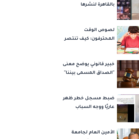
بالقاهرة لنشرها
التسجيل
فيديوهات خادشة
للحياء بهدف زيادة
لصوص الوقت
المشاهدات
المحترفون: كيف تنتصر
على تشتت الانتباه
وتستعيد تركيزك الفائق
خبير قانوني يوضح معنى
في المذاكرة؟
"الصداق المسمى بيننا"
وكيفية تحديده حال
النزاع
ضبط مسجل خطر ظهر
عاريًا ووجه السباب
للمارة بالجيزة
الأمين العام لجامعة