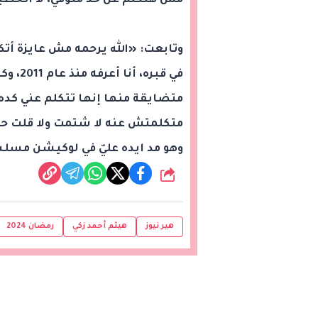
مش هتكلم عن حد متوفي، لا اتخطبنا 
وتابعت: «الله يرحمه مش عايزة أتك
في قبره
متضايقة منها إنها تتكلم عني كده
متكلمتش عنه لا شتمت ولا قلت 
وهو مد ايده عليّ في لوكيشن مسل
شارك
هير نيوز
هيثم أحمد زكي
رمضان 2024