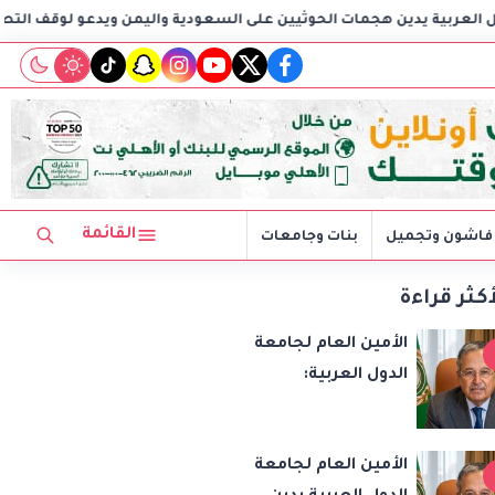
ن هجمات الحوثيين على السعودية واليمن ويدعو لوقف التصعيد
tiktok
snapchat
instagram
youtube
twitter
facebook
القائمة
فاشون وتجميل
بنات وجامعات
أكثر قراءة
الأمين العام لجامعة
الدول العربية:
الاعتداءات الإسرائيلية
تهدد أمن واستقرار
الأمين العام لجامعة
المنطقة