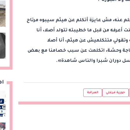
ولا اتجوزنا".
لم عنه، مش عايزة أتكلم عن هيثم سيبوه مرتاح
، أنا أعرفه منذ عام 2011، وكنت أعرفه من قبل ما خطيبته تتولد أصلا، أنا
 وتقولي متتكلميش عن هيثم، أنا أصلا
حاجة وحشة، اتكلمت عن سبب خصامنا مع بعض
سل دوران شبرا والناس شاهدة».
اه
حورية فرغلي
العرافة