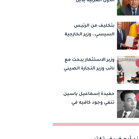
الدول العربية يدين
هجمات الحوثيين على
السعودية واليمن ويدعو
بتكليف من الرئيس
لوقف التصعيد
السيسي.. وزير الخارجية
يسلّم رئيس تشاد
رسالة خطية لبحث
وزير الاستثمار يبحث مع
تعزيز الشراكة
نائب وزير التجارة الصيني
الاستراتيجية بين
تعزيز الشراكة
البلدين
الاقتصادية وزيادة
حفيدة إسماعيل ياسين
الصادرات المصرية على
تنفي وجود كافيه في
هامش اجتماعات
شقته أو عرض مقتنياته
«بريكس»
الشخصية