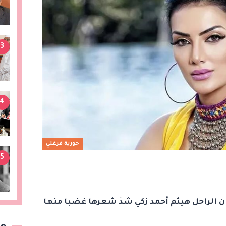
3
4
حورية فرغلي
5
نان الراحل هيثم أحمد زكي شدّ شعرها غضبا منها