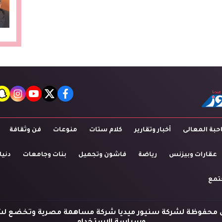
t
agram
youtube
twitter
facebook
بة المعالى
أخبار وتقارير
كلام ستات
منوعات
فن وثقافة
عقارات وبيزنس
رياضة
فاشون وتجميل
بنات وجامعات
دنيا
تمع
 محفوظة لشركة سنيور ميديا شركة مساهمة مصرية وتخضع لش