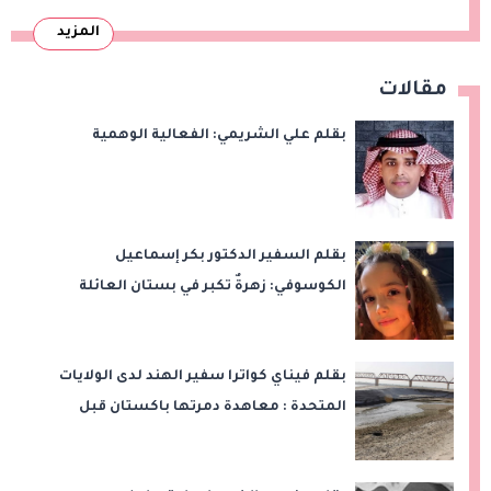
المزيد
مقالات
بقلم علي الشريمي: الفعالية الوهمية
بقلم السفير الدكتور بكر إسماعيل
الكوسوفي: زهرةٌ تكبر في بستان العائلة
بقلم فيناي كواترا سفير الهند لدى الولايات
المتحدة : معاهدة دمرتها باكستان قبل
وقت طويل من تعليق الهند العمل بها