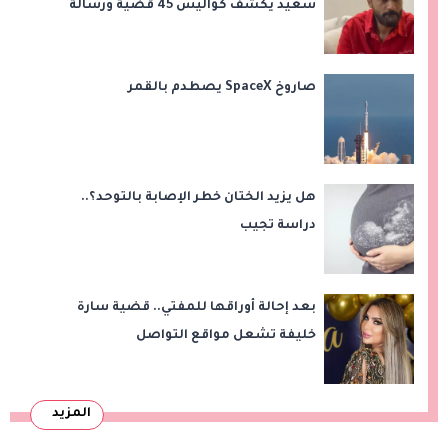
سعيد يكشف كواليس 45 قضية ورسالة
مؤثرة لابنتيه
صاروخ SpaceX يصطدم بالقمر
هل يزيد الختان خطر الإصابة بالتوحد؟..
دراسة تجيب
بعد إحالة أوراقها للمفتي.. قضية سارة
خليفة تشعل مواقع التواصل
المزيد