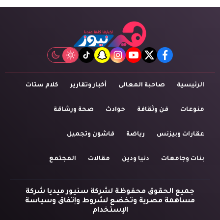
tiktok
snapchat
instagram
youtube
twitter
facebook
الرئيسية
صاحبة المعالى
أخبار وتقارير
كلام ستات
منوعات
فن وثقافة
حوادث
صحة ورشاقة
عقارات وبيزنس
رياضة
فاشون وتجميل
بنات وجامعات
دنيا ودين
مقالات
المجتمع
جميع الحقوق محفوظة لشركة سنيور ميديا شركة
مساهمة مصرية وتخضع لشروط وإتفاق وسياسة
الإستخدام