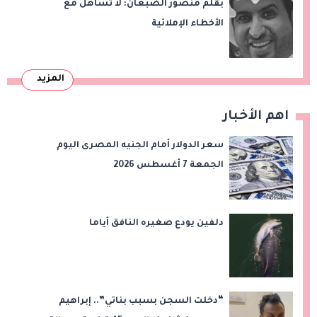
بقلم منصور الضبعان: لا تساهل مع
الأخطاء الإملائية
المزيد
اهم الأخبار
سعر الدولار أمام الجنيه المصرى اليوم
الجمعة 7 أغسطس 2026
دلفين يودع صغيره النافق أياما
“دخلت السجن بسبب بناتي”.. إبراهيم