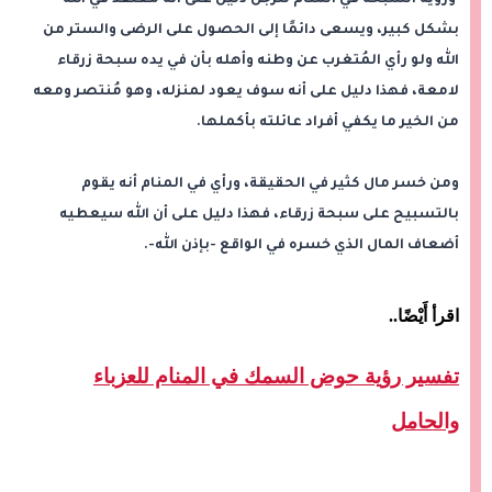
بشكل كبير، ويسعى دائمًا إلى الحصول على الرضى والستر من
الله ولو رأي المُتغرب عن وطنه وأهله بأن في يده سبحة زرقاء
لامعة، فهذا دليل على أنه سوف يعود لمنزله، وهو مُنتصر ومعه
من الخير ما يكفي أفراد عائلته بأكملها.
ومن خسر مال كثير في الحقيقة، ورأي في المنام أنه يقوم
بالتسبيح على سبحة زرقاء، فهذا دليل على أن الله سيعطيه
أضعاف المال الذي خسره في الواقع -بإذن الله-.
اقرأ أَيْضًا
..
تفسير رؤية حوض السمك في المنام للعزباء
والحامل