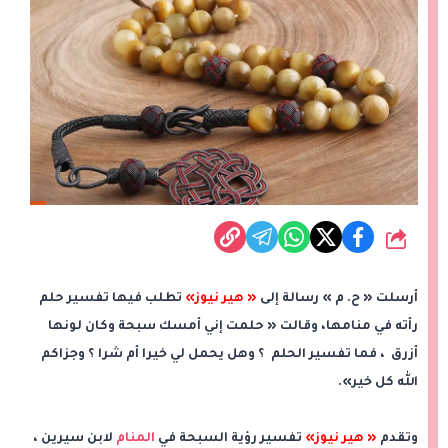
شارك
أرسلت « ح. م » رسالة إلى
« هير نيوز»
تطلب فيها تفسير حلم
رأته في منامها، وقالت « حلمت إني أمسك سبحة وكان لونها
أزرق ، فما تفسير الحلم ؟ وهل يحمل لي خيرا أم شرا ؟ وجزاكم
الله كل خير».
وتقدم
« هير نيوز»
تفسير رؤية السبحة في
المنام
لابن سيرين ،