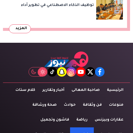
توظيف الذكاء الاصطناعي في تطوير أداء
الجامعات وبناء الكوادر الرقمية
المزيد
tiktok
snapchat
instagram
youtube
twitter
facebook
الرئيسية
صاحبة المعالى
أخبار وتقارير
كلام ستات
منوعات
فن وثقافة
حوادث
صحة ورشاقة
عقارات وبيزنس
رياضة
فاشون وتجميل