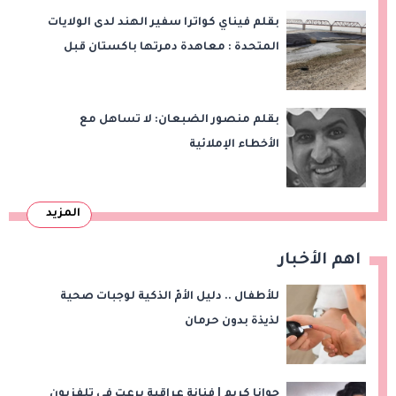
بقلم فيناي كواترا سفير الهند لدى الولايات
المتحدة : معاهدة دمرتها باكستان قبل
وقت طويل من تعليق الهند العمل بها
بقلم منصور الضبعان: لا تساهل مع
الأخطاء الإملائية
المزيد
اهم الأخبار
للأطفال .. دليل الأمّ الذكية لوجبات صحية
لذيذة بدون حرمان
جوانا كريم | فنانة عراقية برعت في تلفزيون