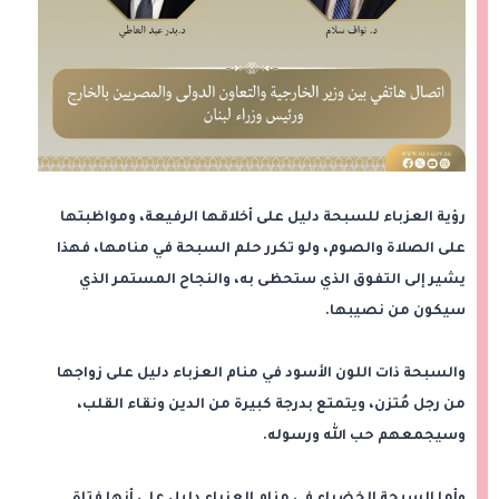
رؤية العزباء للسبحة دليل على أخلاقها الرفيعة، ومواظبتها
على الصلاة والصوم، ولو تكرر حلم السبحة في منامها، فهذا
يشير إلى التفوق الذي ستحظى به، والنجاح المستمر الذي
سيكون من نصيبها.
والسبحة ذات اللون الأسود في منام العزباء دليل على زواجها
من رجل مُتزن، ويتمتع بدرجة كبيرة من الدين ونقاء القلب،
وسيجمعهم حب الله ورسوله.
وأما السبحة الخضراء في منام العزباء دليل على أنها فتاة