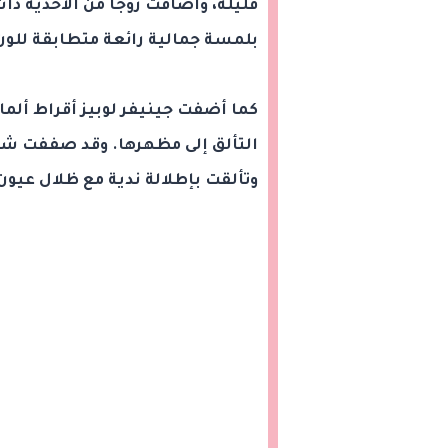
قليلة، وأضافت زوجًا من الأحذية ذ
بلمسة جمالية رائعة متطابقة للون
كما أضفت جينيفر لوبيز أقراط أل
التألق إلى مظهرها. وقد صففت ش
وتألقت بإطلالة ندية مع ظلال عيون 