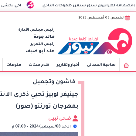
 سبور سيعزز طموحات النادي
أخي يخشى التعامل مع الرجال بع
الخميس 06 أغسطس 2026
رئيس مجلس الأدارة
خالد جودة
رئيس التحرير
هند أبو ضيف
صاحبة المعالى
أخبار وتقارير
كلام ستات
منوعات
فاشون وتجميل
جينيفر لوبيز تحيي ذكرى الانت
بمهرجان تورنتو (صور)
ضحى نبيل
الأحد 08/سبتمبر/2024 - 07:08 م