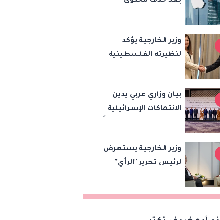
بعد حذف محتوى
النادي
مخالف
وزير الخارجية يؤكد
لنظيرته الفلسطينية
رفض مصر للانتهاكات
الإسرائيلية ودعم إقامة
بيان وزاري عربي يدين
الدولة الفلسطينية
الانتهاكات الإسرائيلية
في القدس ويطلق تحركًا
دوليًا لحماية المقدسات
وزير الخارجية يستعرض
ودعم الدولة
لرئيس تحرير "الرأي"
الفلسطينية
الأردنية رؤية مصر
لخفض التصعيد وتعزيز
الاستقرار الإقليمي