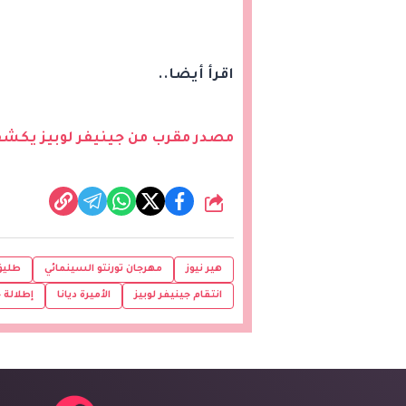
اقرأ أيضا..
مصدر مقرب من جينيفر لوبيز يكش
شارك
هير نيوز
مهرجان تورنتو السينمائي
طليق 
انتقام جينيفر لوبيز
الأميرة ديانا
إطلالة ج