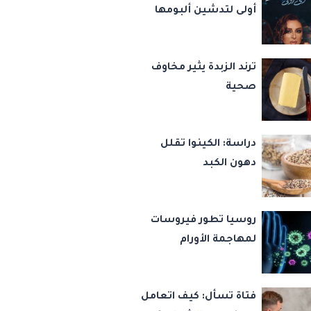
أولى لتدشين ألبومها
الجديد دي روحي
ترند الزبدة يثير مخاوف
صحية
دراسة: الكينوا تقلل
دهون الكبد
روسيا تطور فيروسات
لمهاجمة الأورام
فتاة تسأل: كيف اتعامل