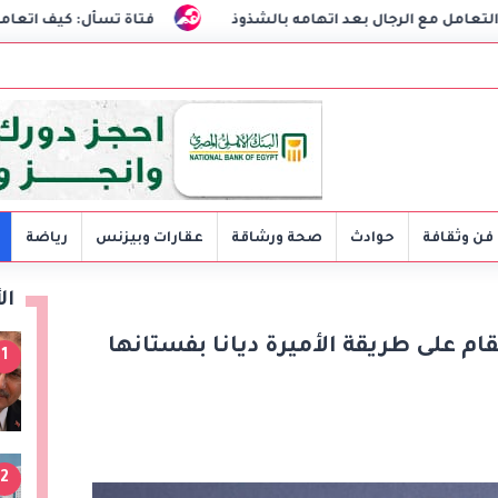
د اتهامه بالشذوذ
فتاة تسأل: كيف اتعامل مع خطيبي الشكاك
فن وثقافة
حوادث
صحة ورشاقة
عقارات وبيزنس
رياضة
ال
قام على طريقة الأميرة ديانا بفستانها
1
2