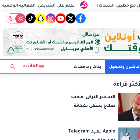
؟
بقلم علي الشريمي: الفعالية الوهمية
السفير الت
tiktok
snapchat
instagram
youtube
twitter
facebook
القائمة
فاشون وتجميل
بنات وجامعات
أكثر قراءة
السفير التركي: محمد
صلاح يحظى بمكانة
خاصة في تركيا..
وانضمامه لطرابزون
Apple تعيد Telegram
سبور سيعزز طموحات