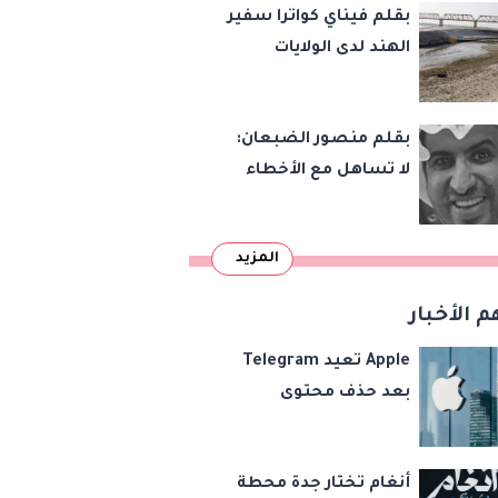
بقلم فيناي كواترا سفير
الهند لدى الولايات
المتحدة : معاهدة
دمرتها باكستان قبل
بقلم منصور الضبعان:
وقت طويل من تعليق
لا تساهل مع الأخطاء
الهند العمل بها
الإملائية
المزيد
م الأخبار
Apple تعيد Telegram
بعد حذف محتوى
مخالف
أنغام تختار جدة محطة