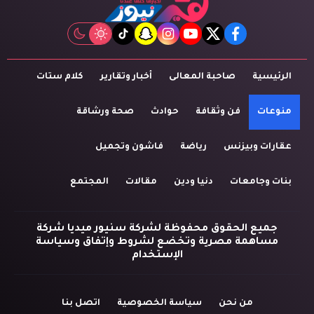
tiktok
snapchat
instagram
youtube
twitter
facebook
الرئيسية
صاحبة المعالى
أخبار وتقارير
كلام ستات
منوعات
فن وثقافة
حوادث
صحة ورشاقة
عقارات وبيزنس
رياضة
فاشون وتجميل
بنات وجامعات
دنيا ودين
مقالات
المجتمع
جميع الحقوق محفوظة لشركة سنيور ميديا شركة
مساهمة مصرية وتخضع لشروط وإتفاق وسياسة
الإستخدام
من نحن
سياسة الخصوصية
اتصل بنا