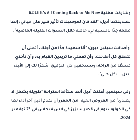
وشاركت مغنية It's All Coming Back to Me Now قائلة
لصديقتها أديل: "لقد كان لموسيقاك تأثير كبير على حياتي، إنها
مهمة جدًا بالنسبة لي، خاصة خلال السنوات القليلة الماضية".
وأضافت سيلين ديون: "أنا سعيدة جدًا من أجلك، أتمنى أن
تتحقق كل أحلامك، وأن تفعلي ما تريدين القيام به، وأن تأخذي
قسطًا من الراحة، وتستحقين كل التوفيق! شكرًا لك إلى الأبد،
أديل... بكل حبي".
وفي سبتمبر، أعلنت أديل أنها ستأخذ استراحة "طويلة بشكل لا
يصدق" من العروض الحية. من المقرر أن تقدم أديل آخر أداء لها
في الكولوسيوم في قصر سيزرز في لاس فيجاس في 23 نوفمبر
2024.