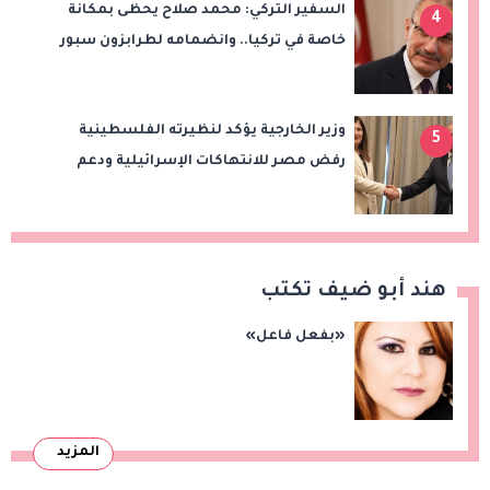
السفير التركي: محمد صلاح يحظى بمكانة
4
خاصة في تركيا.. وانضمامه لطرابزون سبور
سيعزز طموحات النادي
وزير الخارجية يؤكد لنظيرته الفلسطينية
5
رفض مصر للانتهاكات الإسرائيلية ودعم
إقامة الدولة الفلسطينية
هند أبو ضيف تكتب
«بفعل فاعل»
المزيد