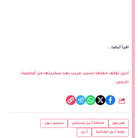
اقرأ أيضا...
أديل توقف حفلها لسبب غريب بعد سخريتها من أولمبياد
باريس
شارك
هير نيوز
صداقة أديل وسيلين
سيلين ديون
جولة أديل الغنائية
أديل