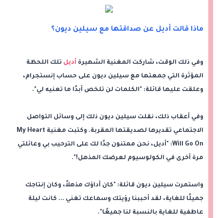
ماذا قالت أديل عن صداقتها مع سيلين ديون؟
وفي ذلك الوقت، شاركت المغنية الشهيرة
أديل
تلك اللحظة
المؤثرة التي جمعتها مع سيلين ديون على حساب إنستجرام،
وعلقت عليها قائلة: "الكلمات لن تلخص أبدًا ما تعنيه لي".
وفي أعقاب ذلك، نقلت سيلين ديون ذلك إلى وسائل التواصل
الاجتماعي تقديرها لصديقتها المقربة. وكتبت مغنية My Heart
Will Go On: "أديل، نحن ممتنون جدًا لك على الترحيب بي وعائلتي
مرة أخرى في الكولوسيوم لعرضك المذهل!".
واستمرت سيلين ديون قائلة: "كان أداؤك مذهلاً، وكان إنتاجك
جميلًا للغاية، لقد أحببنا رؤيتك وسماعك تغني ... كانت ليلة
عاطفية للغاية بالنسبة لنا جميعًا".