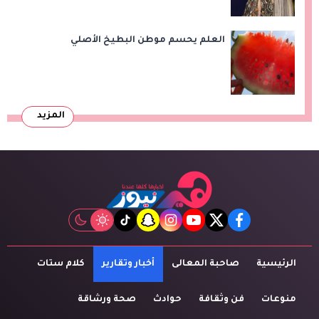
العلم يحسم موطن البطيخ الأصلي
المزيد
tiktok
snapchat
instagram
youtube
twitter
facebook
الرئيسية
صاحبة المعالى
أخبار وتقارير
كلام ستات
منوعات
فن وثقافة
حوادث
صحة ورشاقة