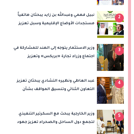
نبيل فهمي وعبدالله بن زايد يبحثان هاتفياً
2
مستجدات الأوضاع الإقليمية وسبل تعزيز
الاستقرار
وزير الاستثمار يتوجه إلى الهند للمشاركة في
3
اجتماع وزراء تجارة «بريكس» وتعزيز
التعاون التجاري والاستثماري
عبد العاطي ونظيره التشادي يبحثان تعزيز
4
التعاون الثنائي وتنسيق المواقف بشأن
قضايا الإقليم
وزير الخارجية يبحث مع السكرتير التنفيذي
5
لتجمع دول الساحل والصحراء تعزيز جهود
الأمن والاستقرار ومكافحة الإرهاب