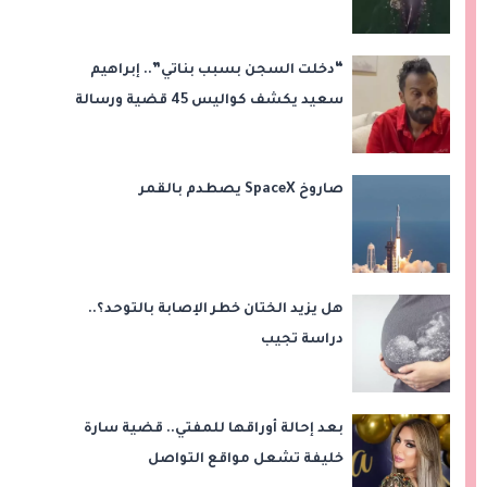
“دخلت السجن بسبب بناتي”.. إبراهيم
سعيد يكشف كواليس 45 قضية ورسالة
مؤثرة لابنتيه
صاروخ SpaceX يصطدم بالقمر
هل يزيد الختان خطر الإصابة بالتوحد؟..
دراسة تجيب
بعد إحالة أوراقها للمفتي.. قضية سارة
خليفة تشعل مواقع التواصل