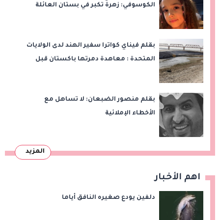
الكوسوفي: زهرةٌ تكبر في بستان العائلة
بقلم فيناي كواترا سفير الهند لدى الولايات
المتحدة : معاهدة دمرتها باكستان قبل
وقت طويل من تعليق الهند العمل بها
بقلم منصور الضبعان: لا تساهل مع
الأخطاء الإملائية
المزيد
اهم الأخبار
دلفين يودع صغيره النافق أياما