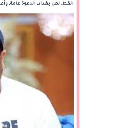
القط, لص بغداد, الدعوة عامة, وأع