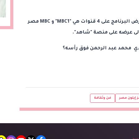
وكشفت الخريطة البرامجية عن عرض البرنامج على 4 قنوات هي "MBC1" و MBC مصر
ز إيلون مصر
فن وثقافة