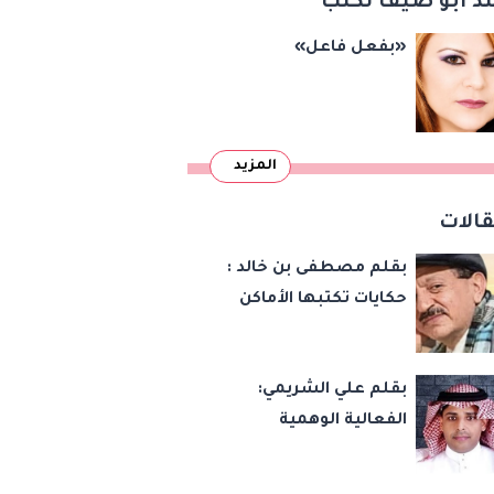
د أبو ضيف تكتب
«بفعل فاعل»
المزيد
الات
بقلم مصطفى بن خالد :
حكايات تكتبها الأماكن
بقلم علي الشريمي:
الفعالية الوهمية