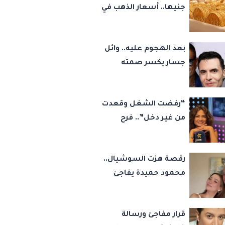
جنيها.. أسعار الذهب في
مصر اليوم السبت 8
أغسطس 2026
بعد الهجوم عليه.. وائل
جسار يكسر صمته
بشأن عمرو دياب وأمير
عيد
“رفضت الشغل وقعدت
من غير دخل”.. فرح
يوسف تكشف كواليس
أصعب قراراتها وسر
رقصة هزت السوشيال..
اختفائها
محمود حميدة يفاجئ
الجميع بزفاف ابنته
ويستعيد ذكرى من
قرار مفاجئ ورسالة
«حرب الفراولة»