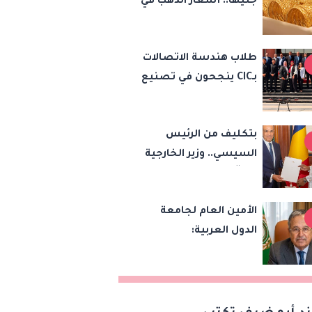
جنيها.. أسعار الذهب في
مصر اليوم السبت 8
أغسطس 2026
طلاب هندسة الاتصالات
بـCIC ينجحون في تصنيع
أول «درون» جامعية
مصرية بالتعاون مع
بتكليف من الرئيس
وزارة الدفاع وتوظيف
السيسي.. وزير الخارجية
تقنيات 6G
يسلّم رئيس تشاد
رسالة خطية لبحث
الأمين العام لجامعة
تعزيز الشراكة
الدول العربية:
الاستراتيجية بين
الاعتداءات الإسرائيلية
البلدين
تهدد أمن واستقرار
المنطقة