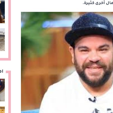
مال أخرى كثيرة.
اه