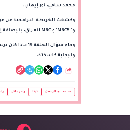
محمد سامي، نور إيهاب.
و" MBC5" و MBC العراق، بالإضافة إلى عرضه على منصة "شاهد".
وجاء سؤال الحلقة 19 ماذا كان يرتدي محمد عبد الرحمن فوق رأسه؟
والإجابة كاسكتة.
شارك
محمد عبدالرحمن
توتا
رامز جلال
رام