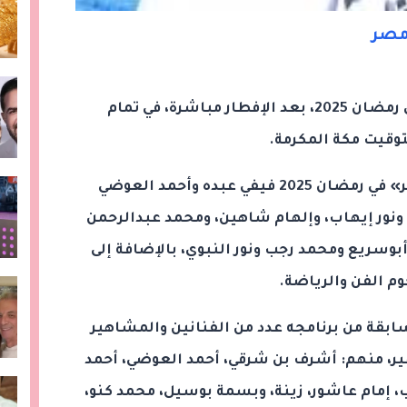
مصر
ويُعرض برنامج رامز جلال الجديد في رمضان 2025، بعد الإفطار مباشرة، في تمام
ومن ضحايا برنامج «رامز إيلون مصر» في رمضان 2025 فيفي عبده وأحمد العوضي
ونور إيهاب، وإلهام شاهين، ومحمد عبدالرحمن
ريع ومحمد رجب ونور النبوي، بالإضافة إلى
وم الفن والرياضة.
بقة من برنامجه عدد من الفنانين والمشاهير
ير، منهم: أشرف بن شرقي، أحمد العوضي، أحمد
مام عاشور، زينة، وبسمة بوسيل، محمد كنو،