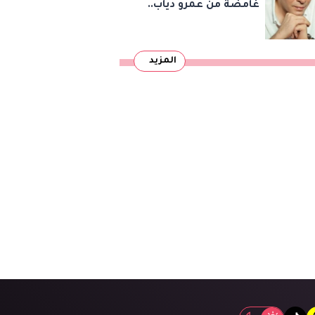
غامضة من عمرو دياب..
مصطفى كامل يحسم
مصيره في نقابة
المزيد
الموسيقيين