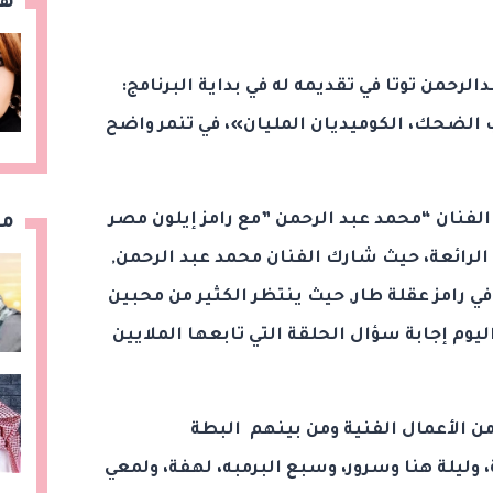
هن
الرحمن توتا في تقديمه له في بداية البرنامج:
 الضحك، الكوميديان المليان»، في تنمر واضح
لفنان “محمد عبد الرحمن ”مع رامز إيلون مصر
مق
الرائعة، حيث شارك الفنان محمد عبد الرحمن,
ي رامز عقلة طار, حيث ينتظر الكثير من محبين
م إجابة سؤال الحلقة التي تابعها الملايين
 الأعمال الفنية ومن بينهم البطة
 وليلة هنا وسرور، وسبع البرمبه، لهفة، ولمعي