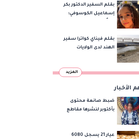
بقلم السفير الدكتور بكر
إسماعيل الكوسوفي:
زهرةٌ تكبر في بستان
العائلة
بقلم فيناي كواترا سفير
الهند لدى الولايات
المتحدة : معاهدة
دمرتها باكستان قبل
المزيد
وقت طويل من تعليق
الهند العمل بها
م الأخبار
ضبط صانعة محتوى
بأكتوبر لنشرها مقاطع
رقص خادشة للحياء
لتحقيق المشاهدات
عيار 21 يسجل 6080
والأرباح