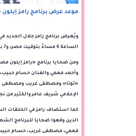
موعد عرض برنامج رامز إيلون 
الساعة 6 مساءً بتوقيت مصر، و7 بتوقيت مكة المكرمة.
وأحمد فهمي والفنان حسام حبيب، 
«توتا» ومصطفى غريب ومصطفى أبوس
الإعلامي شريف عامر والكثير من نج
كما استضاف رامز في الحلقات السا
الذين وقعوا ضحايا للبرنامج الشه
فهمي، مصطفى غريب، حسام حبيب، إ