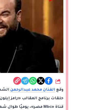
شارك
وقع
الفنان محمد عبدالرحمن
الشهي
حلقات برنامج المقالب «رامز إيلون
قناة «Mbc مصر»، يوميًا طوال شهر رمضان المبارك بعد أذان المغرب.