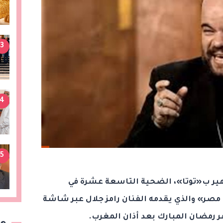
3
4
5
ر ب«توتا»، الضحية التاسعة عشرة في
 مصر» والذي يقدمه الفنان رامز جلال عبر شاشة