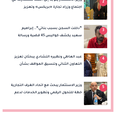
2
اجتماع وزراء تجارة «بريكس» وتعزيز
التعاون التجاري والاستثماري
“دخلت السجن بسبب بناتي”.. إبراهيم
3
سعيد يكشف كواليس 45 قضية ورسالة
مؤثرة لابنتيه
عبد العاطي ونظيره التشادي يبحثان تعزيز
4
التعاون الثنائي وتنسيق المواقف بشأن
قضايا الإقليم
وزير الاستثمار يبحث مع اتحاد الغرف التجارية
5
خطة للتحول الرقمي وتطوير الخدمات لدعم
الاستثمار والصادرات