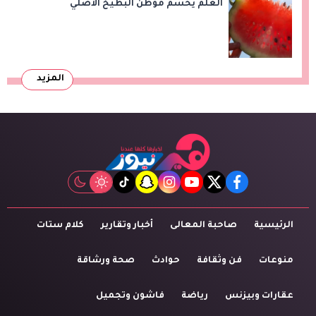
العلم يحسم موطن البطيخ الأصلي
المزيد
tiktok
snapchat
instagram
youtube
twitter
facebook
الرئيسية
صاحبة المعالى
أخبار وتقارير
كلام ستات
منوعات
فن وثقافة
حوادث
صحة ورشاقة
عقارات وبيزنس
رياضة
فاشون وتجميل