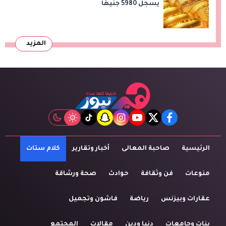
يسجل 5980 جنيهًا
المزيد
tiktok
snapchat
instagram
youtube
twitter
facebook
الرئيسية
صاحبة المعالى
أخبار وتقارير
كلام ستات
منوعات
فن وثقافة
حوادث
صحة ورشاقة
عقارات وبيزنس
رياضة
فاشون وتجميل
بنات وجامعات
دنيا ودين
مقالات
المجتمع