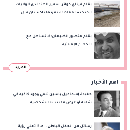
بقلم فيناي كواترا سفير الهند لدى الولايات
المتحدة : معاهدة دمرتها باكستان قبل
وقت طويل من تعليق الهند العمل بها
بقلم منصور الضبعان: لا تساهل مع
الأخطاء الإملائية
المزيد
اهم الأخبار
حفيدة إسماعيل ياسين تنفي وجود كافيه في
شقته أو عرض مقتنياته الشخصية
رسائل من العقل الباطن .. ماذا تعني رؤية