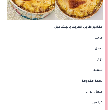
مقادير طاجن الفريك بالبشاميل
فريك
بصل
ثوم
سمنة
لحمة مفرومة
فلفل ألوان
كرفس