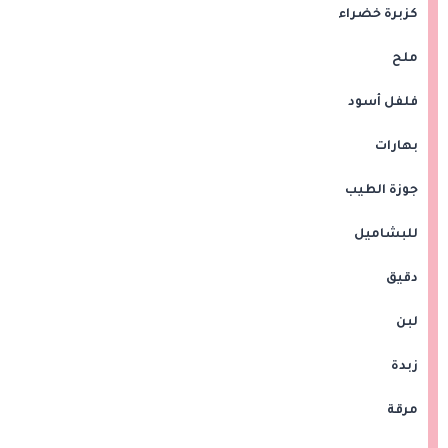
كزبرة خضراء
ملح
فلفل أسود
بهارات
جوزة الطيب
للبشاميل
دقيق
لبن
زبدة
مرقة