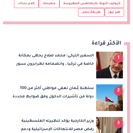
كروكيت التونة بالبطاطس المهروسة
مطبخك
كلام ستات
هير نيوز
طريقة عمل
الأكثر قراءة
السفير التركي: محمد صلاح يحظى بمكانة
1
خاصة في تركيا.. وانضمامه لطرابزون سبور
سيعزز طموحات النادي
سلطنة عُمان تعفي مواطني أكثر من 100
2
دولة من تأشيرات الدخول وفق ضوابط محددة
وزير الخارجية يؤكد لنظيرته الفلسطينية
3
رفض مصر للانتهاكات الإسرائيلية ودعم