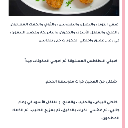
ضعي التونة، والبصل، والبقدونس، والثوم، والكعك المطحون،
والملح، والفلفل الأسود، والكمون، والبابريكا، وعصير الليمون،
في وعاء عميق واخلطي المكونات حتى تتجانس.
أضيفي البطاطس المسلوقة ثم اعجني المكونات جيداً.
شكلي من العجين كرات متوسطة الحجم.
اخلطي البيض، والحليب، والملح، والفلفل الأسود في وعاء
جانبي، ثم غمّسي الكرات بالدقيق، ثم بمزيج الحليب، ثم الكعك
المطحون.