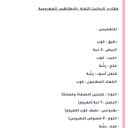
مقادير كروكيت التونة بالبطاطس المهروسة
- للتغميس :
دقيق : كوب
البيض : 2 حبة
حليب : كوب
ملح : رشّة
فلفل أسود : رشّة
الكعك المطحون : كوب
- التونا : علبتين (مصفاة ومفتتة)
- البصل : 1 حبة (مفروم)
- بقدونس : نصف كوب (مفروم)
- الثوم : 4 فصوص (مهروس)
- ملح : رشّة