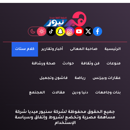
tiktok
snapchat
instagram
youtube
twitter
facebook
الرئيسية
صاحبة المعالى
أخبار وتقارير
كلام ستات
منوعات
فن وثقافة
حوادث
صحة ورشاقة
عقارات وبيزنس
رياضة
فاشون وتجميل
بنات وجامعات
دنيا ودين
مقالات
المجتمع
جميع الحقوق محفوظة لشركة سنيور ميديا شركة
مساهمة مصرية وتخضع لشروط وإتفاق وسياسة
الإستخدام