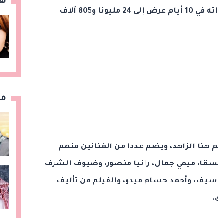
هن
ليقفز فيلم ريستارت بإجمالي إيراداته في 10 أيام عرض إلى 24 مليونا و805 آلاف
مق
 هنا الزاهد، ويضم عددا من الفنانين منهم
سقا، ميمي جمال، رانيا منصور، وضيوف الشرف
يف، وأحمد حسام ميدو، والفيلم من تأليف
.