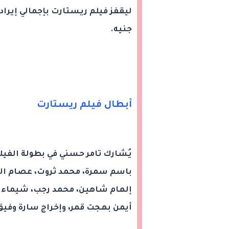
جنيه.
أبطال فيلم ريستارت
يُشارك تامر حسني في بطولة الفيلم
باسم سمرة، محمد ثروت، عصام ال
إلهام شاهين، محمد رجب، شيماء س
أيمن بهجت قمر، وإخراج سارة وفيق