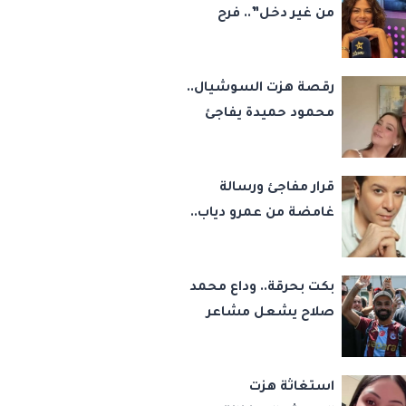
من غير دخل”.. فرح
يوسف تكشف كواليس
أصعب قراراتها وسر
رقصة هزت السوشيال..
اختفائها
محمود حميدة يفاجئ
الجميع بزفاف ابنته
ويستعيد ذكرى من
قرار مفاجئ ورسالة
«حرب الفراولة»
غامضة من عمرو دياب..
مصطفى كامل يحسم
مصيره في نقابة
بكت بحرقة.. وداع محمد
الموسيقيين
صلاح يشعل مشاعر
أشهر مشجعة
لليفربول.. ورسالة مؤثرة
استغاثة هزت
إلى ناديه الجديد