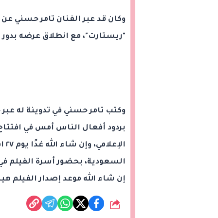
وكان قد عبر الفنان تامر حسني عن 
"ريستارت"، مع انطلاق عرضه بدور 
وكتب تامر حسني في تدوينة له عب
بردود أفعال الناس أمس في افتتاح
الإ
إن شاء الله موعد إصدار الفيلم هيبقى يوم ٢٩ القادم.. يارب ا
شارك