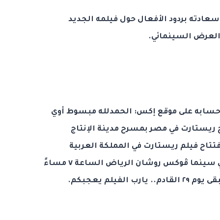
سعادته بردود الأفعال حول فيلمه الجديد
العرض السينمائي.
ر حسابه على موقع إكس: الحمدلله مبسوط أوي
 ريستارت في مصر بمسرح مدينة الإنتاج
علامي، وإن شاء الله غدًا يوم ٢٧ افتتاح فيلم ريستارت في المملكة العربية
السعودية، بحضور أسرة الفيلم في سينما ڤوكس روشان الرياض الساعة ٧ مساءً
لفيلم يعجبكم.