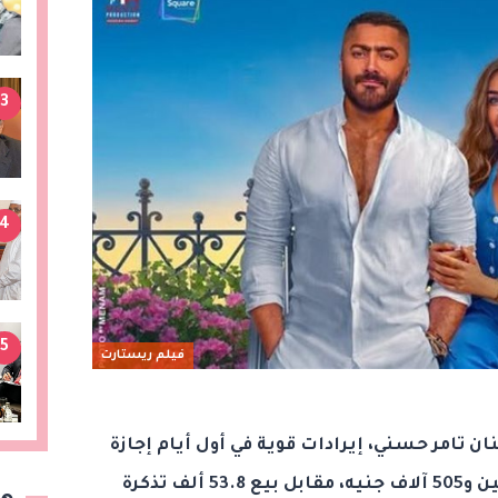
3
4
5
فيلم ريستارت
ان تامر حسني، إيرادات قوية في أول أيام إجازة
عيد الأضحى، حيث جنى قرابة 6 ملايين و505 آلاف جنيه، مقابل بيع 53.8 ألف تذكرة