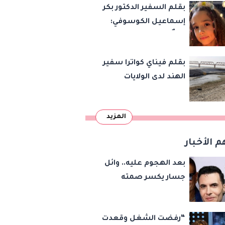
بقلم السفير الدكتور بكر
إسماعيل الكوسوفي:
زهرةٌ تكبر في بستان
العائلة
بقلم فيناي كواترا سفير
الهند لدى الولايات
المتحدة : معاهدة
دمرتها باكستان قبل
المزيد
وقت طويل من تعليق
الهند العمل بها
م الأخبار
بعد الهجوم عليه.. وائل
جسار يكسر صمته
بشأن عمرو دياب وأمير
عيد
“رفضت الشغل وقعدت