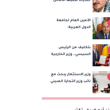
حكايات تكتبها الأماكن
تقنيات 6G
الأمين العام لجامعة
الدول العربية:
الاعتداءات الإسرائيلية
تهدد أمن واستقرار
بتكليف من الرئيس
المنطقة
السيسي.. وزير الخارجية
يسلّم رئيس تشاد
رسالة خطية لبحث
وزير الاستثمار يبحث مع
تعزيز الشراكة
نائب وزير التجارة الصيني
الاستراتيجية بين
تعزيز الشراكة
البلدين
الاقتصادية وزيادة
الصادرات المصرية على
هامش اجتماعات