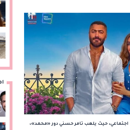
اه
ي اجتماعي، حيث يلعب تامر حسني دور «محمد»،