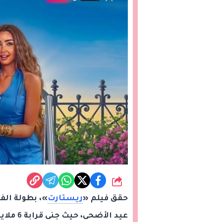
شارك
حقق فيلم «
ريستارت
»، بطولة الفن