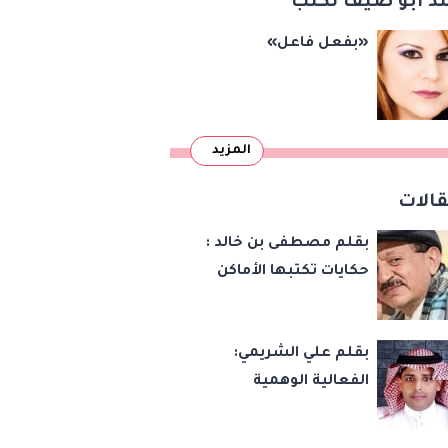
د أبو ضيف تكتب
«بريكس»
«بفعل فاعل»
المزيد
الات
بقلم مصطفى بن خالد :
حكايات تكتبها الأماكن
بقلم علي الشريمي:
الفعالية الوهمية