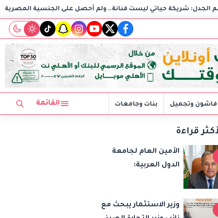
ست فنانة.. ولم أحصل على الجنسية المصرية
استغاثة هزت ال
tiktok
snapchat
instagram
youtube
twitter
facebook
القائمة
فاشون وتجميل
بنات وجامعات
أكثر قراءة
الأمين العام لجامعة
الدول العربية:
الاعتداءات الإسرائيلية
تهدد أمن واستقرار
وزير الاستثمار يبحث مع
المنطقة