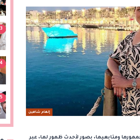
3
4
5
إلهام شاهين
هورها ومتابعيها، بصور لأحدث ظهور لها، عبر