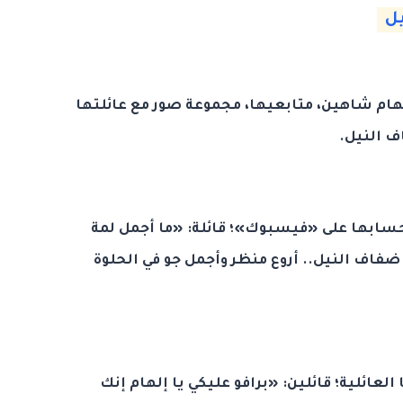
يل
هام شاهين، متابعيها، مجموعة صور مع عائلتها
ف النيل.
سابها على «فيسبوك»؛ قائلة: «ما أجمل لمة
 ضفاف النيل.. أروع منظر وأجمل جو في الحلوة
عائلية؛ قائلين: «برافو عليكي يا إلهام إنك