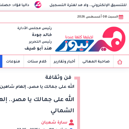
ا مد لفترة التسجيل
داليا فؤاد: حصلت على البراءة.. ولا علاقة 
السبت 08 أغسطس 2026
رئيس مجلس الأدارة
خالد جودة
رئيس التحرير
هند أبو ضيف
صاحبة المعالى
أخبار وتقارير
كلام ستات
منوعات
فن وثقافة
الله على جمالك يا مصر.. إلهام شاهي
الله على جمالك يا مصر.. إ
الشمالي
سارة شعبان