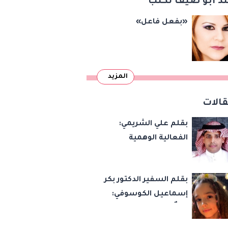
د أبو ضيف تكتب
«بفعل فاعل»
المزيد
الات
بقلم علي الشريمي:
الفعالية الوهمية
بقلم السفير الدكتور بكر
إسماعيل الكوسوفي:
زهرةٌ تكبر في بستان
العائلة