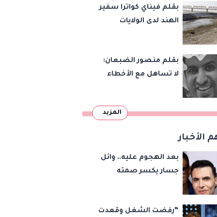
بقلم فيناي كواترا سفير
الهند لدى الولايات
المتحدة : معاهدة
دمرتها باكستان قبل
بقلم منصور الضبعان:
وقت طويل من تعليق
لا تساهل مع الأخطاء
الهند العمل بها
الإملائية
المزيد
م الأخبار
بعد الهجوم عليه.. وائل
جسار يكسر صمته
بشأن عمرو دياب وأمير
عيد
“رفضت الشغل وقعدت