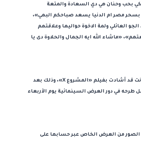
يكي بحب وحنان هي دي السعادة والمتعة
 بسحر مصر ام الدنيا يسعد صباحكم البهي»،
لجو العائلي ولمة الاخوة حواليها وعلاقتهم
تهم»، «ماشاء الله ايه الجمال والحلاوة دى يا
والجدير بالذكر أن الفنانة إلهام، كانت قد أشادت بفيلم «المشروع X»، وذلك بعد
طرحه في دور العرض السينمائية يوم الأربعاء
لصور من العرض الخاص عبر حسابها على