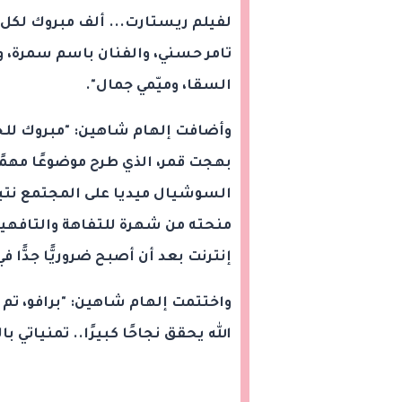
لفيلم ريستارت... ألف مبروك لكل ف
تامر حسني، والفنان باسم سمرة، و
السقا، وميّمي جمال".
وأضافت إلهام شاهين: "مبروك للجم
بهجت قمر، الذي طرح موضوعًا مهمً
السوشيال ميديا على المجتمع نتيج
منحته من شهرة للتفاهة والتافهين؛
إنترنت بعد أن أصبح ضروريًّا جدًّا 
واختتمت إلهام شاهين: "برافو، ت
الله يحقق نجاحًا كبيرًا.. تمنياتي ب