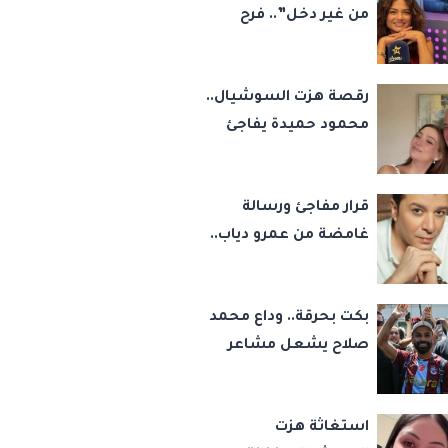
من غير دخل”.. فرح
يوسف تكشف كواليس
أصعب قراراتها وسر
رقصة هزت السوشيال..
اختفائها
محمود حميدة يفاجئ
الجميع بزفاف ابنته
ويستعيد ذكرى من
قرار مفاجئ ورسالة
«حرب الفراولة»
غامضة من عمرو دياب..
مصطفى كامل يحسم
مصيره في نقابة
بكت بحرقة.. وداع محمد
الموسيقيين
صلاح يشعل مشاعر
أشهر مشجعة
لليفربول.. ورسالة مؤثرة
استغاثة هزت
إلى ناديه الجديد