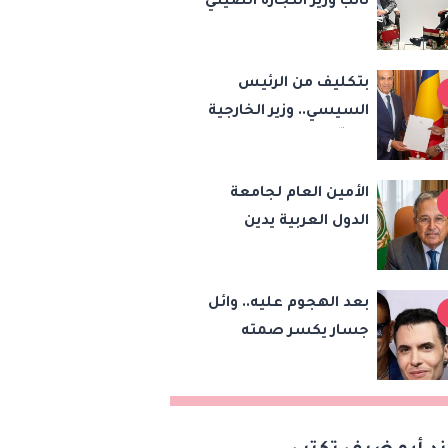
نائب وزير التجارة الصيني
تعزيز الشراكة
الاقتصادية وزيادة
بتكليف من الرئيس
الصادرات المصرية على
السيسي.. وزير الخارجية
هامش اجتماعات
يسلّم رئيس تشاد
«بريكس»
رسالة خطية لبحث
الأمين العام لجامعة
تعزيز الشراكة
الدول العربية يدين
الاستراتيجية بين
هجمات الحوثيين على
البلدين
السعودية واليمن ويدعو
بعد الهجوم عليه.. وائل
لوقف التصعيد
جسار يكسر صمته
بشأن عمرو دياب وأمير
عيد