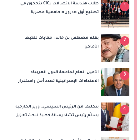
طلاب هندسة الاتصالات بـCIC ينجحون في
1
تصنيع أول «درون» جامعية مصرية
بالتعاون مع وزارة الدفاع وتوظيف تقنيات 6G
بقلم مصطفى بن خالد : حكايات تكتبها
2
الأماكن
الأمين العام لجامعة الدول العربية:
3
الاعتداءات الإسرائيلية تهدد أمن واستقرار
المنطقة
بتكليف من الرئيس السيسي.. وزير الخارجية
4
يسلّم رئيس تشاد رسالة خطية لبحث تعزيز
الشراكة الاستراتيجية بين البلدين