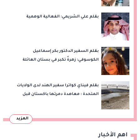
بقلم علي الشريمي: الفعالية الوهمية
بقلم السفير الدكتور بكر إسماعيل
الكوسوفي: زهرةٌ تكبر في بستان العائلة
بقلم فيناي كواترا سفير الهند لدى الولايات
المتحدة : معاهدة دمرتها باكستان قبل
وقت طويل من تعليق الهند العمل بها
المزيد
اهم الأخبار