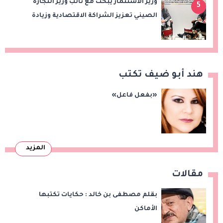
وزير الاستثمار يبحث مع نائب وزير التجارة
5
الصيني تعزيز الشراكة الاقتصادية وزيادة
الصادرات المصرية على هامش اجتماعات
«بريكس»
هند أبو ضيف تكتب
«بفعل فاعل»
المزيد
مقالات
بقلم مصطفى بن خالد : حكايات تكتبها
الأماكن