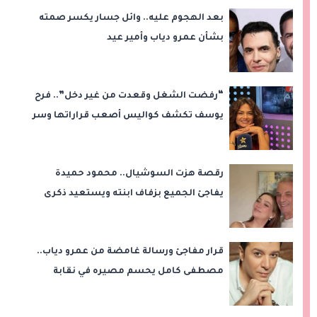
بعد الهجوم عليه.. وائل جسار يكسر صمته
بشأن عمرو دياب وأمير عيد
“رفضت الشغل وقعدت من غير دخل”.. فرح
يوسف تكشف كواليس أصعب قراراتها وسر
اختفائها
رقصة هزت السوشيال.. محمود حميدة
يفاجئ الجميع بزفاف ابنته ويستعيد ذكرى
من «حرب الفراولة»
قرار مفاجئ ورسالة غامضة من عمرو دياب..
مصطفى كامل يحسم مصيره في نقابة
الموسيقيين