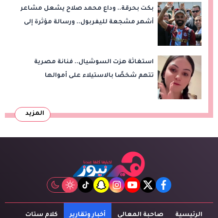
بكت بحرقة.. وداع محمد صلاح يشعل مشاعر
أشهر مشجعة لليفربول.. ورسالة مؤثرة إلى
ناديه الجديد
استغاثة هزت السوشيال.. فنانة مصرية
تتهم شخصًا بالاستيلاء على أموالها
وتكشف مفاجأة
المزيد
tiktok
snapchat
instagram
youtube
twitter
facebook
الرئيسية
صاحبة المعالى
أخبار وتقارير
كلام ستات