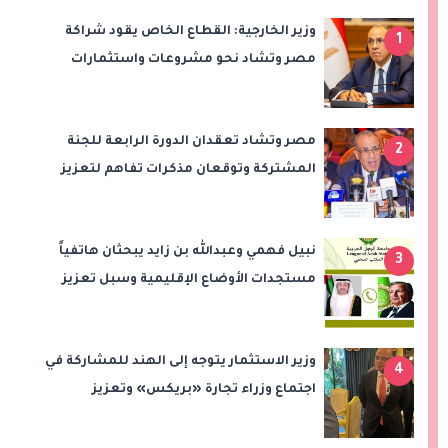
وزير الخارجية: القطاع الخاص يقود شراكة
1
مصر وتشاد نحو مشروعات واستثمارات
جديدة
مصر وتشاد تعقدان الدورة الرابعة للجنة
2
المشتركة وتوقعان مذكرات تفاهم لتعزيز
التعاون في الصحة والنقل والتعليم والثقافة
نبيل فهمي وعبدالله بن زايد يبحثان هاتفياً
3
مستجدات الأوضاع الإقليمية وسبل تعزيز
الاستقرار
وزير الاستثمار يتوجه إلى الهند للمشاركة في
4
اجتماع وزراء تجارة «بريكس» وتعزيز
التعاون التجاري والاستثماري