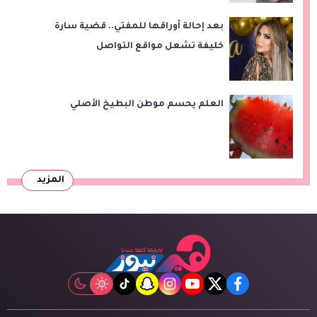
بعد إحالة أوراقها للمفتي.. قضية سارة
خليفة تشعل مواقع التواصل
العلم يحسم موطن البطيخ الأصلي
المزيد
tiktok
snapchat
instagram
youtube
twitter
facebook