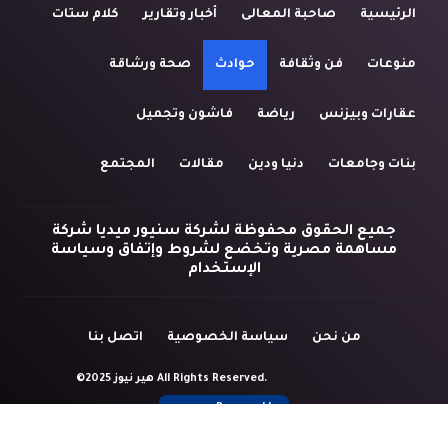
الرئيسية
صاحبة المعالى
أخبار وتقارير
كلام ستات
منوعات
فن وثقافة
حوادث
صحة ورشاقة
عقارات وبيزنس
رياضة
فاشون وتجميل
بنات وجامعات
دنيا ودين
مقالات
المجتمع
جميع الحقوق محفوظة لشركة سنيور ميديا شركة
مساهمة مصرية وتخضع لشروط وإتفاق وسياسة
الإستخدام
من نحن
سياسة الخصوصية
اتصل بنا
©2025 هير نيوز All Rights Reserved.
Powered by