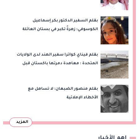
بقلم السفير الدكتور بكر إسماعيل
الكوسوفي: زهرةٌ تكبر في بستان العائلة
بقلم فيناي كواترا سفير الهند لدى الولايات
المتحدة : معاهدة دمرتها باكستان قبل
وقت طويل من تعليق الهند العمل بها
بقلم منصور الضبعان: لا تساهل مع
الأخطاء الإملائية
المزيد
اهم الأخبار