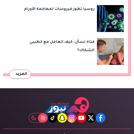
روسيا تطور فيروسات لمهاجمة الأورام
فتاة تسأل: كيف اتعامل مع خطيبي
الشكاك؟
المزيد
tiktok
snapchat
instagram
youtube
twitter
facebook