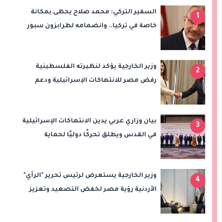
السفير التركي: محمد صلاح يحظى بمكانة
1
خاصة في تركيا.. وانضمامه لطرابزون سبور
سيعزز طموحات النادي
وزير الخارجية يؤكد لنظيرته الفلسطينية
2
رفض مصر للانتهاكات الإسرائيلية ودعم
إقامة الدولة الفلسطينية
بيان وزاري عربي يدين الانتهاكات الإسرائيلية
3
في القدس ويطلق تحركًا دوليًا لحماية
المقدسات ودعم الدولة الفلسطينية
وزير الخارجية يستعرض لرئيس تحرير "الرأي"
4
الأردنية رؤية مصر لخفض التصعيد وتعزيز
الاستقرار الإقليمي