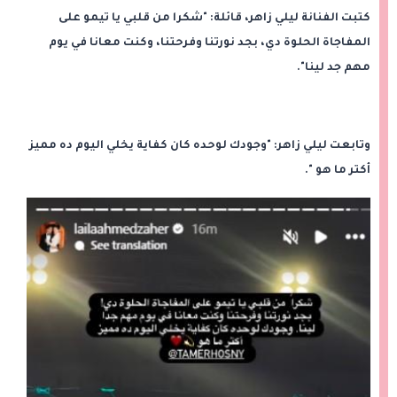
كتبت الفنانة ليلي زاهر، قائلة: "شكرا من قلبي يا تيمو على
المفاجاة الحلوة دي، بجد نورتنا وفرحتنا، وكنت معانا في يوم
مهم جد لينا".
وتابعت ليلي زاهر: "وجودك لوحده كان كفاية يخلي اليوم ده مميز
أكتر ما هو ".