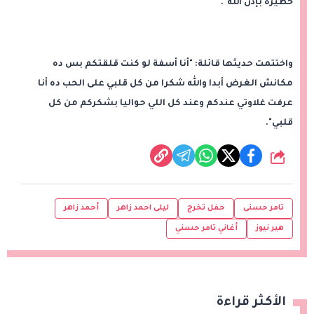
خطيرة بإذن الله".
واختتمت حديثها قائلة: "أنا أسفة لو كنت قلقتكم بس ده
مكانش الغرض أبدا والله شكرا من كل قلبي على الحب ده أنا
عرفت غلاوتي عندكم وعند كل اللي حواليا بشكركم من كل
قلبي".
شارك
تامر حسنى
حفل تخرج
ليلى احمد زاهر
أحمد زاهر
هير نيوز
أغاني تامر حسني
الأكثر قراءة