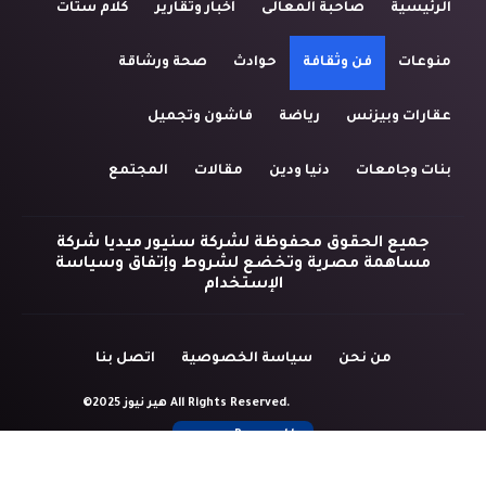
الرئيسية
صاحبة المعالى
أخبار وتقارير
كلام ستات
منوعات
فن وثقافة
حوادث
صحة ورشاقة
عقارات وبيزنس
رياضة
فاشون وتجميل
بنات وجامعات
دنيا ودين
مقالات
المجتمع
جميع الحقوق محفوظة لشركة سنيور ميديا شركة
مساهمة مصرية وتخضع لشروط وإتفاق وسياسة
الإستخدام
من نحن
سياسة الخصوصية
اتصل بنا
©2025 هير نيوز All Rights Reserved.
Powered by