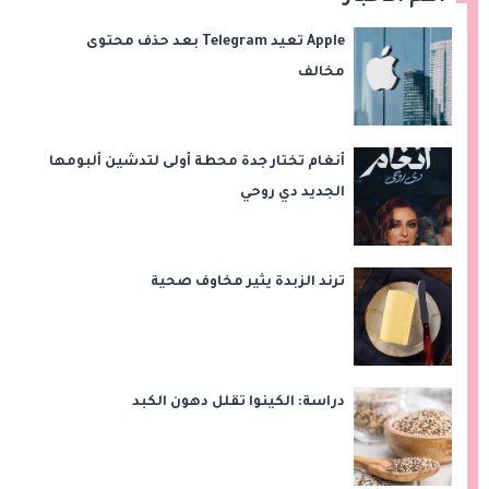
Apple تعيد Telegram بعد حذف محتوى
مخالف
أنغام تختار جدة محطة أولى لتدشين ألبومها
الجديد دي روحي
ترند الزبدة يثير مخاوف صحية
دراسة: الكينوا تقلل دهون الكبد