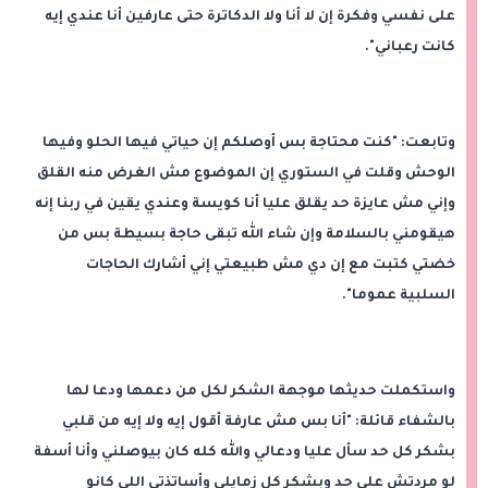
على نفسي وفكرة إن لا أنا ولا الدكاترة حتى عارفين أنا عندي إيه
كانت رعباني".
وتابعت: "كنت محتاجة بس أوصلكم إن حياتي فيها الحلو وفيها
الوحش وقلت في الستوري إن الموضوع مش الغرض منه القلق
وإني مش عايزة حد يقلق عليا أنا كويسة وعندي يقين في ربنا إنه
هيقومني بالسلامة وإن شاء الله تبقى حاجة بسيطة بس من
خضتي كتبت مع إن دي مش طبيعتي إني أشارك الحاجات
السلبية عموما".
واستكملت حديثها موجهة الشكر لكل من دعمها ودعا لها
بالشفاء قائلة: "أنا بس مش عارفة أقول إيه ولا إيه من قلبي
بشكر كل حد سأل عليا ودعالي والله كله كان بيوصلني وأنا أسفة
لو مردتش على حد وبشكر كل زمايلي وأساتذتي اللي كانو