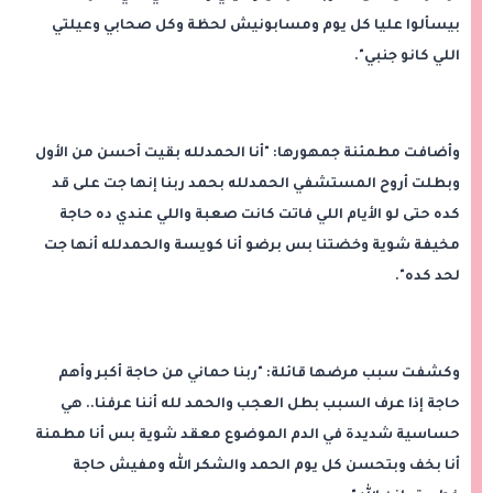
بيسألوا عليا كل يوم ومسابونيش لحظة وكل صحابي وعيلتي
اللي كانو جنبي".
وأضافت مطمئنة جمهورها: "أنا الحمدلله بقيت أحسن من الأول
وبطلت أروح المستشفي الحمدلله بحمد ربنا إنها جت على قد
كده حتى لو الأيام اللي فاتت كانت صعبة واللي عندي ده حاجة
مخيفة شوية وخضتنا بس برضو أنا كويسة والحمدلله أنها جت
لحد كده".
وكشفت سبب مرضها قائلة: "ربنا حماني من حاجة أكبر وأهم
حاجة إذا عرف السبب بطل العجب والحمد لله أننا عرفنا.. هي
حساسية شديدة في الدم الموضوع معقد شوية بس أنا مطمنة
أنا بخف وبتحسن كل يوم الحمد والشكر الله ومفيش حاجة