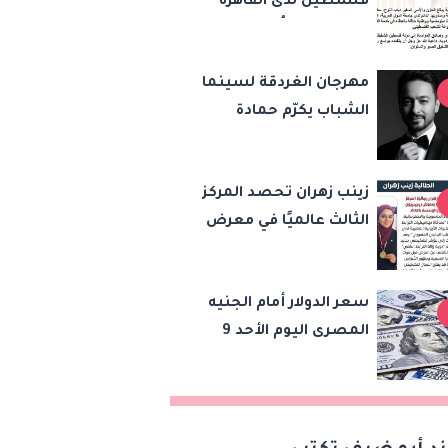
فلسطين لدى القاهرة
دياب اللوح وتُعرب عن
خالص تعازيها للشعب
مهرجان الغردقة لسينما
الفلسطيني
الشباب يكرّم حمادة
هلال في قسم «صوت
السينما»
زينب زهران تحصد المركز
الثالث عالميًا في معرض
«ريجينيرون 2026»
للأحياء الحاسوبية
سعر الدولار أمام الجنيه
المصرى اليوم الأحد 9
أغسطس 2026