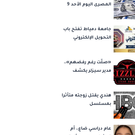
المصرى اليوم الأحد 9
أغسطس 2026
جامعة دمياط تفتح باب
التحويل الإلكتروني
للطلاب للعام الجامعي
2026/2027
«صلّت رغم رفضهم»..
مدير سيزلر يكشف
كواليس واقعة فتاة
مول العرب: «المصلى
هندي يقتل زوجته متأثرا
على بُعد 50 متر»
بمسلسل
عام دراسي ضاع.. أم