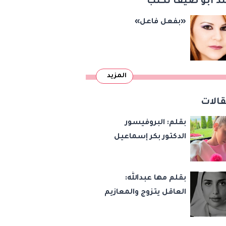
د أبو ضيف تكتب
«بفعل فاعل»
المزيد
الات
بقلم: البروفيسور
الدكتور بكر إسماعيل
الكوسوفي : الشاعرة
الصغيرة من كوسوفا
بقلم مها عبدالله:
العاقل يتزوج والمعازيم
لجنة تحكيم