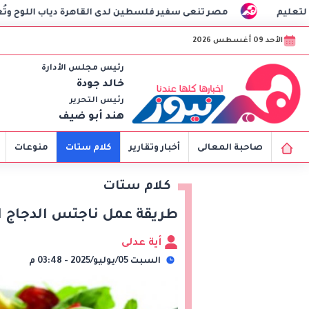
 تنعى سفير فلسطين لدى القاهرة دياب اللوح وتُعرب عن خالص تعازي
الأحد 09 أغسطس 2026
رئيس مجلس الأدارة
خالد جودة
رئيس التحرير
هند أبو ضيف
صاحبة المعالى
أخبار وتقارير
كلام ستات
منوعات
كلام ستات
طريقة عمل ناجتس الدجاج ا
أية عدلى
السبت 05/يوليو/2025 - 03:48 م