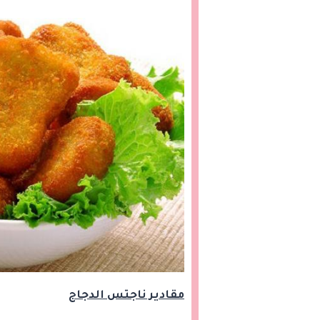
مقادير ناجتس الدجاج