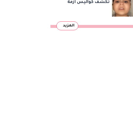
تكشف كواليس أزمة
«كارما» وشقيقها:
«عايزة حق ولادي في
المزيد
التعليم»