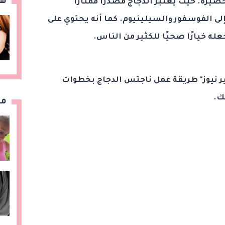
هن
يره. حيث يُعتبر الدجاج مصدرًا ممتازًا
إلى الفوسفور والسيلينيوم. كما أنه يحتوي على
ه خيارًا صحيًا للكثير من الناس.
هير نيوز" طريقة عمل ناجتس الدجاج بخطوات
ك.
مق