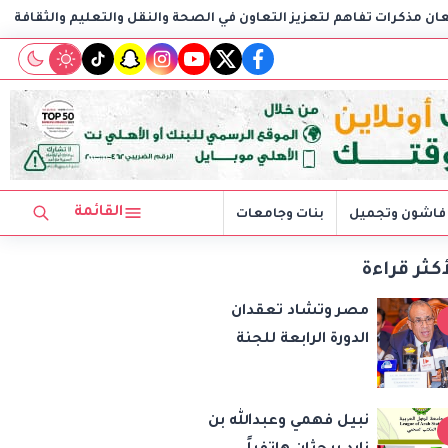
عاون في الصحة والنقل والتعليم والثقافة
AIG توقع اتفاقية مع CSCEC الصينية لبدء تنفيذ مشروع AI Tower بالعاصمة الإدارية الجديدة
tiktok
snapchat
instagram
youtube
twitter
facebook
القائمة
فاشون وتجميل
بنات وجامعات
أكثر قراءة
مصر وتشاد تعقدان
الدورة الرابعة للجنة
المشتركة وتوقعان
مذكرات تفاهم لتعزيز
نبيل فهمي وعبدالله بن
التعاون في الصحة