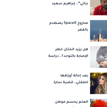
بناتي”.. إبراهيم سعيد
يكشف كواليس 45
قضية ورسالة مؤثرة
صاروخ SpaceX يصطدم
لابنتيه
بالقمر
هل يزيد الختان خطر
الإصابة بالتوحد؟.. دراسة
تجيب
بعد إحالة أوراقها
للمفتي.. قضية سارة
خليفة تشعل مواقع
التواصل
العلم يحسم موطن