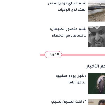
بقلم فيناي كواترا سفير
الهند لدى الولايات
المتحدة : معاهدة
دمرتها باكستان قبل
بقلم منصور الضبعان:
وقت طويل من تعليق
لا تساهل مع الأخطاء
الهند العمل بها
الإملائية
المزيد
م الأخبار
دلفين يودع صغيره
النافق أياما
“دخلت السجن بسبب