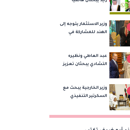
زايد يبحثان هاتفياً
والنقل والتعليم
مستجدات الأوضاع
والثقافة
الإقليمية وسبل تعزيز
وزير الاستثمار يتوجه إلى
الاستقرار
الهند للمشاركة في
اجتماع وزراء تجارة
«بريكس» وتعزيز
عبد العاطي ونظيره
التعاون التجاري
التشادي يبحثان تعزيز
والاستثماري
التعاون الثنائي وتنسيق
المواقف بشأن قضايا
وزير الخارجية يبحث مع
الإقليم
السكرتير التنفيذي
لتجمع دول الساحل
والصحراء تعزيز جهود
الأمن والاستقرار
ومكافحة الإرهاب