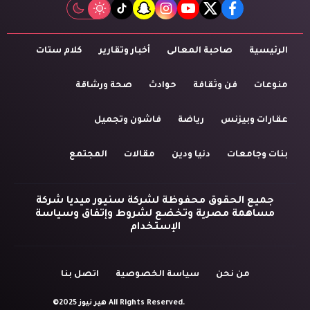
tiktok
snapchat
instagram
youtube
twitter
facebook
الرئيسية
صاحبة المعالى
أخبار وتقارير
كلام ستات
منوعات
فن وثقافة
حوادث
صحة ورشاقة
عقارات وبيزنس
رياضة
فاشون وتجميل
بنات وجامعات
دنيا ودين
مقالات
المجتمع
جميع الحقوق محفوظة لشركة سنيور ميديا شركة
مساهمة مصرية وتخضع لشروط وإتفاق وسياسة
الإستخدام
من نحن
سياسة الخصوصية
اتصل بنا
©2025 هير نيوز All Rights Reserved.