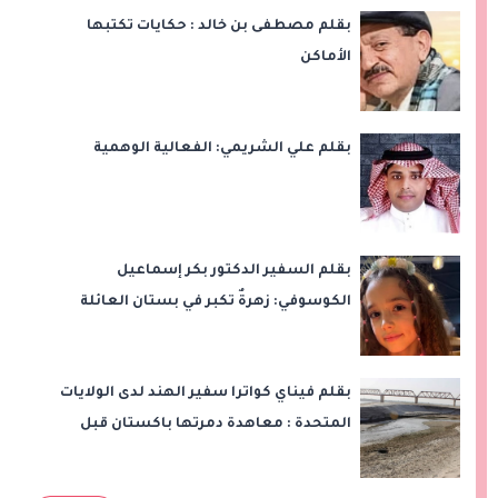
بقلم مصطفى بن خالد : حكايات تكتبها
الأماكن
بقلم علي الشريمي: الفعالية الوهمية
بقلم السفير الدكتور بكر إسماعيل
الكوسوفي: زهرةٌ تكبر في بستان العائلة
بقلم فيناي كواترا سفير الهند لدى الولايات
المتحدة : معاهدة دمرتها باكستان قبل
وقت طويل من تعليق الهند العمل بها