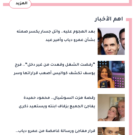
المزيد
اهم الأخبار
بعد الهجوم عليه.. وائل جسار يكسر صمته
بشأن عمرو دياب وأمير عيد
“رفضت الشغل وقعدت من غير دخل”.. فرح
يوسف تكشف كواليس أصعب قراراتها وسر
اختفائها
رقصة هزت السوشيال.. محمود حميدة
يفاجئ الجميع بزفاف ابنته ويستعيد ذكرى
من «حرب الفراولة»
قرار مفاجئ ورسالة غامضة من عمرو دياب..