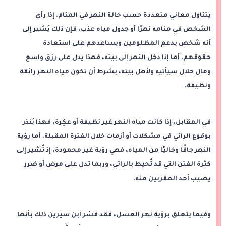
يتناول معاني متعددة حسب حالة النهر في المنام. إذا رأى
الشخص في منامه نهرًا أو جدول مياه عذب، فإن ذلك يُشير إلى
أنه شخص يدعم المظلومين ويساعدهم على استعادة
حقوقهم. أما إذا دخل النهر إلى بيته، فهذا يدل على رزق واسع
ومال حلال سيأتيه ولأهل بيته، بشرط أن تكون مياه النهر رائقة
ونظيفة.
في المقابل، إذا كانت مياه النهر غير نظيفة أو عكِرة، فهذا يُنذر
بوقوع الرائي في مشكلات أو أزمات خلال الفترة المقبلة. أما رؤية
النهر جافًا وخاليًا من المياه، فهي رؤية غير محمودة، إذ تُشير إلى
كثرة الفتن التي قد تُحيط بالرائي، وربما تدل على مرض أو ضرر
يصيب أحد المقربين منه.
وفيما يتعلق برؤية نهر العسل، فقد فسّر ابن سيرين ذلك بأنها