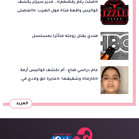
«صلّت رغم رفضهم».. مدير سيزلر يكشف
كواليس واقعة فتاة مول العرب: «المصلى
على بُعد 50 متر»
هندي يقتل زوجته متأثرا بمسلسل
عام دراسي ضاع.. أم تكشف كواليس أزمة
«كارما» وشقيقها: «عايزة حق ولادي في
التعليم»
المزيد