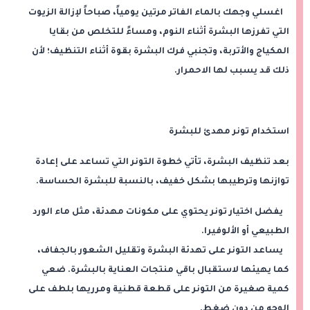
اغسلي وجهك بالماء الفاتر مرتين يومياً، صباحاً لإزالة الزيوت
التي تفرزها البشرة أثناء النوم، ومساءً للتخلص من بقايا
المكياج والأتربة، وتجنبي فرك البشرة بقوة أثناء التنظيف؛ لأن
ذلك قد يسبب لها الاحمرار.
استخدام تونر مهدئ للبشرة
بعد تنظيف البشرة، تأتي خطوة التونر التي تساعد على إعادة
توازنها وترطيبها بشكل خفيف، بالنسبة للبشرة الحساسة.
يفضل اختيار تونر يحتوي على مكونات مهدئة، مثل ماء الورد
الطبيعي أو الألوفيرا.
يساعد التونر على تهدئة البشرة وتقليل الشعور بالجفاف،
كما يهيئها لاستقبال باقي منتجات العناية بالبشرة. ضعي
كمية صغيرة من التونر على قطعة قطنية ومرريها بلطف على
الوجه من دون ضغط.