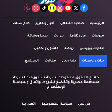
tiktok
snapchat
instagram
youtube
twitter
facebook
الرئيسية
صاحبة المعالى
أخبار وتقارير
كلام ستات
منوعات
فن وثقافة
حوادث
صحة ورشاقة
عقارات وبيزنس
رياضة
فاشون وتجميل
بنات وجامعات
دنيا ودين
مقالات
المجتمع
جميع الحقوق محفوظة لشركة سنيور ميديا شركة
مساهمة مصرية وتخضع لشروط وإتفاق وسياسة
الإستخدام
من نحن
سياسة الخصوصية
اتصل بنا