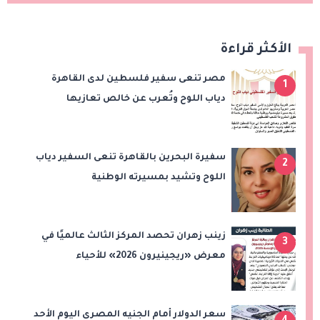
الأكثر قراءة
مصر تنعى سفير فلسطين لدى القاهرة
1
دياب اللوح وتُعرب عن خالص تعازيها
للشعب الفلسطيني
سفيرة البحرين بالقاهرة تنعى السفير دياب
2
اللوح وتشيد بمسيرته الوطنية
والدبلوماسية
زينب زهران تحصد المركز الثالث عالميًا في
3
معرض «ريجينيرون 2026» للأحياء
الحاسوبية
سعر الدولار أمام الجنيه المصرى اليوم الأحد