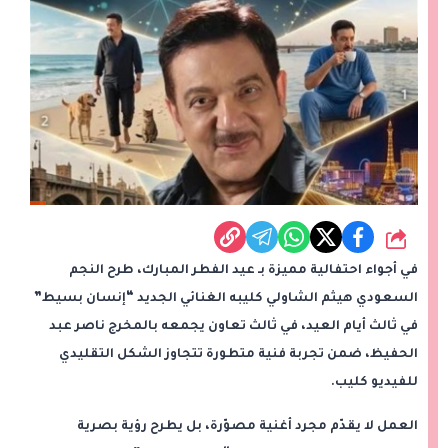
شارك
في أجواء احتفالية مميزة بـ عيد الفطر المبارك، طرح النجم
السعودي هيثم الشاولي كليبه الغنائي الجديد “إنسان بسيط”
في ثالث أيام العيد، في ثالث تعاون يجمعه بالمخرج ناصر عبد
الحفيظ، ضمن تجربة فنية متطورة تتجاوز الشكل التقليدي
للفيديو كليب.
العمل لا يقدّم مجرد أغنية مصوّرة، بل يطرح رؤية بصرية