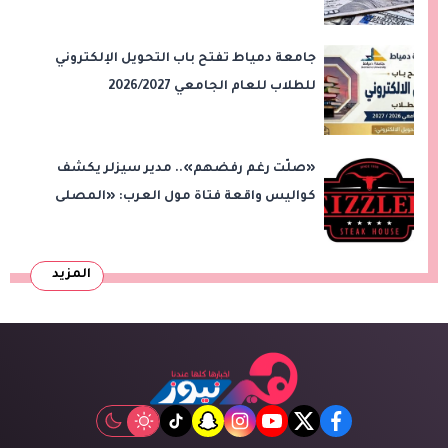
جامعة دمياط تفتح باب التحويل الإلكتروني
للطلاب للعام الجامعي 2026/2027
«صلّت رغم رفضهم».. مدير سيزلر يكشف
كواليس واقعة فتاة مول العرب: «المصلى
على بُعد 50 متر»
المزيد
tiktok
snapchat
instagram
youtube
twitter
facebook