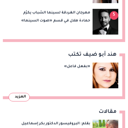
مهرجان الغردقة لسينما الشباب يكرّم
5
حمادة هلال في قسم «صوت السينما»
هند أبو ضيف تكتب
«بفعل فاعل»
المزيد
مقالات
بقلم: البروفيسور الدكتور بكر إسماعيل