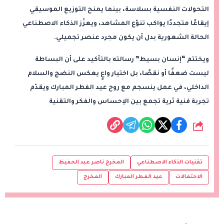
التحولات النفسية بسلاسة، بينما يمنح التوزيع الموسيقي
إيقاعًا متجددًا يواكب تنوّع المشاهد، ويعزّز الذكاء الاصطناعي
الحالة الشعورية بدل أن يكون مجرد عنصر تجميلي.
ويختتم “إنسان بسيط” رسالته بالتأكيد على أن البساطة
ليست ضعفًا أو نقصًا، بل اختيار واعٍ يعكس النضج والسلام
الداخلي، في عمل ينسجم مع روح عيد الفطر المبارك ويقدّم
تجربة فنية ثرية تجمع بين الإحساس والفكر والتقنية
شارك
تقنيات الذكاء الاصطناعي
المخرج ناصر عبد الحفيظ
الاحتفالات
عيد الفطر المبارك
المخرج