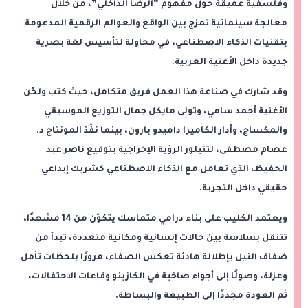
وفلسفية عميقة حول مفهوم “الرضا الداخلي”، من خلال
معالجة سينمائية تمزج بين الواقع والعوالم الرقمية المدعومة
بتقنيات الذكاء الاصطناعي، في محاولة لتأسيس لغة بصرية
جديدة داخل الأغنية العربية.
وقد شارك في صناعة هذا العمل فريق متكامل، حيث كتب ولحّن
الأغنية أحمد سامي، وتولى مايكل جمال التوزيع الموسيقي
والمكساج، وأدار الكاميرا داميدو بارون، بينما نفّذ المونتاج د.
عصام مصطفى، لتتبلور الرؤية الإخراجية بتوقيع ناصر عبد
الحفيظ، الذي تعامل مع الذكاء الاصطناعي كشريك إبداعي
حقيقي داخل التجربة.
ويعتمد الكليب على بناء درامي متماسك يتكوّن من 14 مشهدًا،
تتنقل بسلاسة بين حالات إنسانية ومكانية متعددة، تبدأ من
ضفاف النيل بإطلالة هادئة تعكس الصفاء، مرورًا بلحظات تأمل
وعزلة، وصولًا إلى أجواء صاخبة في الكازينو وقاعات الاحتفالات،
ثم العودة مجددًا إلى الطبيعة والبساطة.