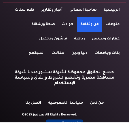
الرئيسية
صاحبة المعالى
أخبار وتقارير
كلام ستات
منوعات
فن وثقافة
حوادث
صحة ورشاقة
عقارات وبيزنس
رياضة
فاشون وتجميل
بنات وجامعات
دنيا ودين
مقالات
المجتمع
جميع الحقوق محفوظة لشركة سنيور ميديا شركة
مساهمة مصرية وتخضع لشروط وإتفاق وسياسة
الإستخدام
من نحن
سياسة الخصوصية
اتصل بنا
©2025 هير نيوز All Rights Reserved.
Powered by