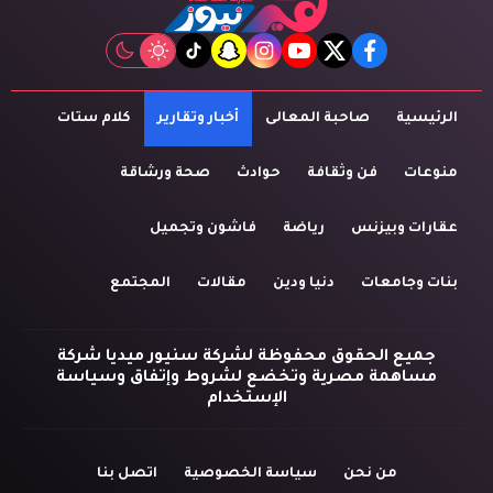
tiktok
snapchat
instagram
youtube
twitter
facebook
الرئيسية
صاحبة المعالى
أخبار وتقارير
كلام ستات
منوعات
فن وثقافة
حوادث
صحة ورشاقة
عقارات وبيزنس
رياضة
فاشون وتجميل
بنات وجامعات
دنيا ودين
مقالات
المجتمع
جميع الحقوق محفوظة لشركة سنيور ميديا شركة
مساهمة مصرية وتخضع لشروط وإتفاق وسياسة
الإستخدام
من نحن
سياسة الخصوصية
اتصل بنا