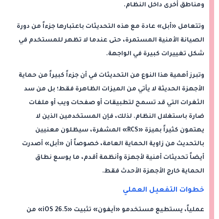
ومناطق أخرى داخل النظام.
وتتعامل «أبل» عادة مع هذه التحديثات باعتبارها جزءاً من دورة
الصيانة الأمنية المستمرة، حتى عندما لا تظهر للمستخدم في
شكل تغييرات كبيرة في الواجهة.
وتبرز أهمية هذا النوع من التحديثات في أن جزءاً كبيراً من حماية
الأجهزة الحديثة لا يأتي من الميزات الظاهرة فقط؛ بل من سد
الثغرات التي قد تسمح لتطبيقات أو صفحات ويب أو ملفات
ضارة باستغلال النظام. لذلك، فإن المستخدمين الذين لا
يهتمون كثيراً بميزة «RCS» المشفرة، سيظلون معنيين
بالتحديث من زاوية الحماية العامة، خصوصاً أن «أبل» أصدرت
أيضاً تحديثات أمنية لأجهزة وأنظمة أقدم، ما يوسع نطاق
الحماية خارج الأجهزة الأحدث فقط.
خطوات التفعيل العملي
عملياً، يستطيع مستخدمو «آيفون» تثبيت «iOS 26.5» من