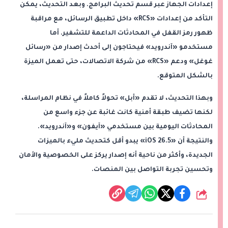
إعدادات الجهاز عبر قسم تحديث البرامج. وبعد التحديث، يمكن
التأكد من إعدادات «RCS» داخل تطبيق الرسائل، مع مراقبة
ظهور رمز القفل في المحادثات الداعمة للتشفير. أما
مستخدمو «آندرويد» فيحتاجون إلى أحدث إصدار من «رسائل
غوغل» ودعم «RCS» من شركة الاتصالات، حتى تعمل الميزة
بالشكل المتوقع.
وبهذا التحديث، لا تقدم «أبل» تحولاً كاملاً في نظام المراسلة،
لكنها تضيف طبقة أمنية كانت غائبة عن جزء واسع من
المحادثات اليومية بين مستخدمي «آيفون» و«آندرويد».
والنتيجة أن «iOS 26.5» يبدو أقل كتحديث مليء بالميزات
الجديدة، وأكثر من ناحية أنه إصدار يركز على الخصوصية والأمان
وتحسين تجربة التواصل بين المنصات.
شارك