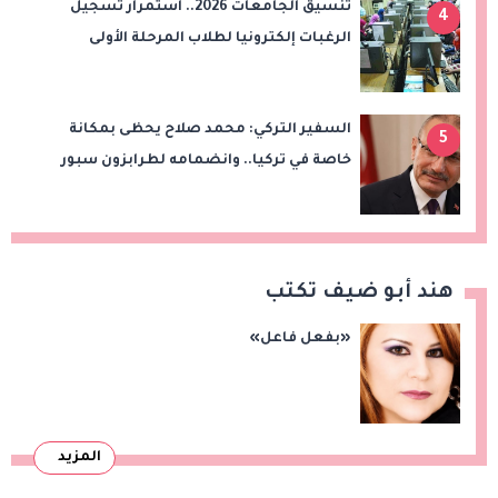
تنسيق الجامعات 2026.. استمرار تسجيل
4
الرغبات إلكترونيا لطلاب المرحلة الأولى
السفير التركي: محمد صلاح يحظى بمكانة
5
خاصة في تركيا.. وانضمامه لطرابزون سبور
سيعزز طموحات النادي
هند أبو ضيف تكتب
«بفعل فاعل»
المزيد