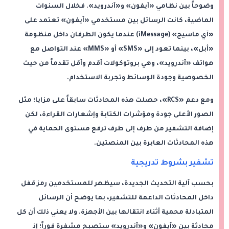
وضوحاً بين نظامي «آيفون» و«آندرويد». فخلال السنوات
الماضية، كانت الرسائل بين مستخدمي «آيفون» تعتمد على
«آي ماسيج» (iMessage) عندما يكون الطرفان داخل منظومة
«أبل»، بينما تعود إلى «SMS» أو «MMS» عند التواصل مع
هواتف «آندرويد»، وهي بروتوكولات أقدم وأقل تقدماً من حيث
الخصوصية وجودة الوسائط وتجربة الاستخدام.
ومع دعم «RCS»، حصلت هذه المحادثات سابقاً على مزايا؛ مثل
الصور الأعلى جودة ومؤشرات الكتابة وإشعارات القراءة، لكن
إضافة التشفير من طرف إلى طرف ترفع مستوى الحماية في
هذه المحادثات العابرة بين المنصتين.
تشفير بشروط تدريجية
بحسب آلية التحديث الجديدة، سيظهر للمستخدمين رمز قفل
داخل المحادثات الداعمة للتشفير، بما يوضح أن الرسائل
المتبادلة محمية أثناء انتقالها بين الأجهزة. ولا يعني ذلك أن كل
محادثة بين «آيفون» و«آندرويد» ستصبح مشفرة فوراً؛ إذ