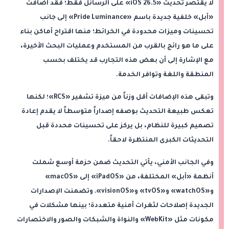
لا يقتصر تحديث «iOS 26.5» على الرسائل فقط؛ فقد أضافت
«أبل» خلفية جديدة باسم «Pride Luminance» إلى جانب
تحسينات وميزات محدودة في الخرائط؛ منها اقتراح أماكن بناء
على ما هو رائج بالقرب من المستخدم وعمليات البحث الأخيرة،
مع الإشارة إلى أن بعض هذه التجارب قد يختلف بحسب
المنطقة واللغة وتوافر الخدمة.
وتبقى هذه الإضافات أقل وزناً من ميزة تشفير «RCS»؛ لكنها
تعكس طبيعة التحديث بوصفه إصداراً متوسطاً لا يقدم إعادة
تصميم كبيرة للنظام، بل يركز على تحسينات محددة قبل
التحديثات الكبرى المنتظرة لاحقاً.
وفي الجانب الأمني، يأتي التحديث ضمن حزمة أوسع شملت
أنظمة «أبل» المختلفة، من «iPadOS» إلى «macOS»
و«watchOS» و«tvOS» و«visionOS». وتضمنت الإصدارات
الجديدة إصلاحات لثغرات أمنية متعددة؛ بينها مشكلات في
مكونات مثل «WebKit» والنواة والشبكات والصور والاختصارات