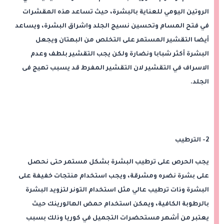
الروتين اليومي للعناية بالبشرة، حيث تساعد هذه المقشرات
في فتح المسام وتحسين نسيج الجلد واشراق البشرة، ويساعد
أيضا التقشير المستمر على التخلص من البهتان ويجعل
البشرة أكثر شبابا ونضارة ولكن يجب التقشير بلطف وعدم
الاسراف في التقشير لان التقشير المفرط قد يسبب تهيج فى
الجلد.
2- الترطيب
يجب الحرص على ترطيب البشرة بشكل مستمر حتى نحصل
على بشرة نضره ومشرقة، ويجب استخدام منتجات خفيفة على
البشرة وذات ترطيب عالي مثل استخدام التونر لتزويد البشرة
بالرطوبة الكافية، ويمكن استخدام حمض الهالورينك حيث
يعتبر من أشهر مستحضرات التجميل في كوريا وذلك بسبب