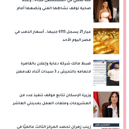
منة شلبي في المستشفى فجأة.. وعكة
صحية توقف نشاطها الفني وتضعها أمام
عملية جراحية
عيار 21 يسجل 6115 جنيها.. أسعار الذهب في
مصر اليوم الأحد
ضبط مالك شركة دعاية وإعلان بالقاهرة
لاتهامه بالتحرش بـ 3 سيدات أثناء تقدمهن
للعمل
وزيرة الإسكان تتابع موقف تنفيذ عدد من
المشروعات وملفات العمل بمدينتي العاشر
من رمضان وحدائق العاشر من رمضان
زينب زهران تحصد المركز الثالث عالميًا في