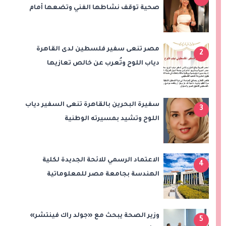
صحية توقف نشاطها الفني وتضعها أمام
عملية جراحية
مصر تنعى سفير فلسطين لدى القاهرة
2
دياب اللوح وتُعرب عن خالص تعازيها
للشعب الفلسطيني
سفيرة البحرين بالقاهرة تنعى السفير دياب
3
اللوح وتشيد بمسيرته الوطنية
والدبلوماسية
الاعتماد الرسمي للائحة الجديدة لكلية
4
الهندسة بجامعة مصر للمعلوماتية
وزير الصحة يبحث مع «جولد راك فينتشر»
5