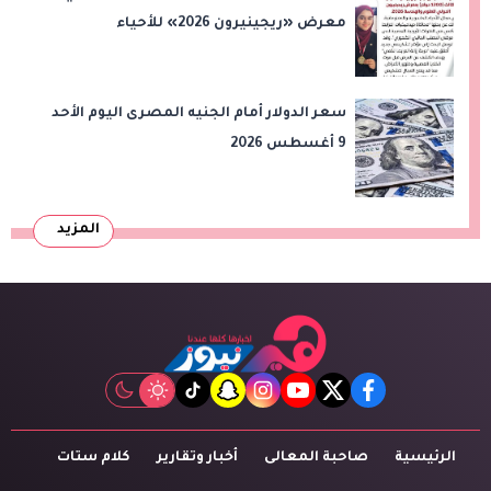
معرض «ريجينيرون 2026» للأحياء
الحاسوبية
سعر الدولار أمام الجنيه المصرى اليوم الأحد
9 أغسطس 2026
المزيد
tiktok
snapchat
instagram
youtube
twitter
facebook
الرئيسية
صاحبة المعالى
أخبار وتقارير
كلام ستات