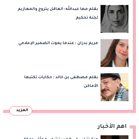
بقلم مها عبدالله: العاقل يتزوج والمعازيم
لجنة تحكيم
مريم بدران : عندما يموت الضمير الإعلامي
بقلم مصطفى بن خالد : حكايات تكتبها
الأماكن
المزيد
اهم الأخبار