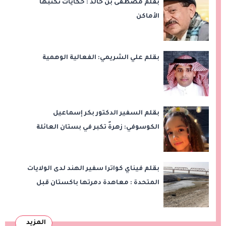
بقلم مصطفى بن خالد : حكايات تكتبها
الأماكن
بقلم علي الشريمي: الفعالية الوهمية
بقلم السفير الدكتور بكر إسماعيل
الكوسوفي: زهرةٌ تكبر في بستان العائلة
بقلم فيناي كواترا سفير الهند لدى الولايات
المتحدة : معاهدة دمرتها باكستان قبل
وقت طويل من تعليق الهند العمل بها
المزيد