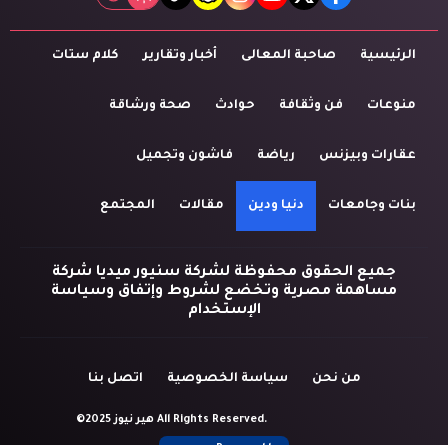
tiktok
snapchat
instagram
youtube
twitter
facebook
الرئيسية
صاحبة المعالى
أخبار وتقارير
كلام ستات
منوعات
فن وثقافة
حوادث
صحة ورشاقة
عقارات وبيزنس
رياضة
فاشون وتجميل
بنات وجامعات
دنيا ودين
مقالات
المجتمع
جميع الحقوق محفوظة لشركة سنيور ميديا شركة
مساهمة مصرية وتخضع لشروط وإتفاق وسياسة
الإستخدام
من نحن
سياسة الخصوصية
اتصل بنا
©2025 هير نيوز All Rights Reserved.