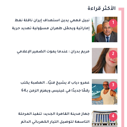
الأكثر قراءة
نبيل فهمي يدين استهداف إيران ناقلة نفط
1
إماراتية ويحمّل طهران مسؤولية تهديد حرية
الملاحة بمضيق هرمز
مريم بدران : عندما يموت الضمير الإعلامي
2
عمرو دياب لا يشيخ فنيًا.. الهضبة يكتب
3
رقمًا جديدًا في غينيس ويهزم الزمن بـ64
أسبوعًا في القمة!
جهاز مدينة القاهرة الجديد: تنفيذ المرحلة
4
التاسعة لتوصيل التيار الكهربائي الدائم