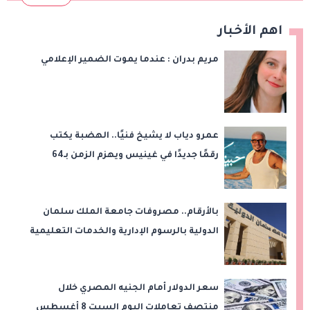
اهم الأخبار
مريم بدران : عندما يموت الضمير الإعلامي
عمرو دياب لا يشيخ فنيًا.. الهضبة يكتب
رقمًا جديدًا في غينيس ويهزم الزمن بـ64
أسبوعًا في القمة!
بالأرقام.. مصروفات جامعة الملك سلمان
الدولية بالرسوم الإدارية والخدمات التعليمية
سعر الدولار أمام الجنيه المصري خلال
منتصف تعاملات اليوم السبت 8 أغسطس