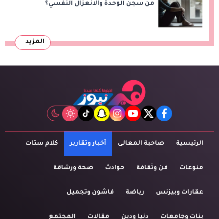
من سجن الوحدة والانعزال النفسي؟
المزيد
tiktok
snapchat
instagram
youtube
twitter
facebook
الرئيسية
صاحبة المعالى
أخبار وتقارير
كلام ستات
منوعات
فن وثقافة
حوادث
صحة ورشاقة
عقارات وبيزنس
رياضة
فاشون وتجميل
بنات وجامعات
دنيا ودين
مقالات
المجتمع