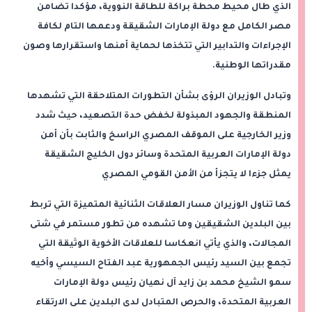
الذي طال محيط محطة براكة للطاقة النووية، مؤكدا تضامن
مصر الكامل مع دولة الإمارات الشقيقة ودعمها التام لكافة
الإجراءات والتدابير التي تتخذها لحماية أمنها واستقرارها وصون
مقدراتها الوطنية.
وتبادل الوزيران الرؤى بشأن التطورات المتلاحقة التي تشهدها
المنطقة والجهود المبذولة لخفض حدة التصعيد، حيث شدد
وزير الخارجية على الموقف المصري الراسخ والثابت بأن أمن
دولة الإمارات العربية المتحدة وسائر دول الخليج الشقيقة
يمثل جزءا لا يتجزأ من الأمن القومي المصري
كما تناول الوزيران مسار العلاقات الثنائية المتميزة التي تربط
بين البلدين الشقيقين وما تشهده من تطور مستمر في شتى
المجالات، والذي يأتي انعكاسا للعلاقات الأخوية الوثيقة التي
تجمع بين السيد رئيس الجمهورية عبد الفتاح السيسي وأخيه
سمو الشيخ محمد بن زايد آل نهيان رئيس دولة الإمارات
العربية المتحدة، والحرص المتبادل لدى البلدين على الارتقاء