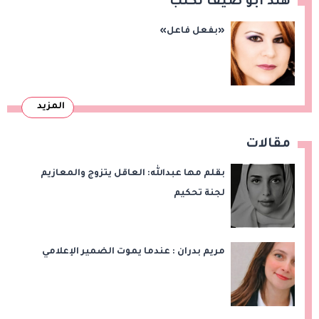
هند أبو ضيف تكتب
«بفعل فاعل»
المزيد
مقالات
بقلم مها عبدالله: العاقل يتزوج والمعازيم
لجنة تحكيم
مريم بدران : عندما يموت الضمير الإعلامي